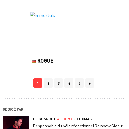
ROGUE
1
2
3
4
5
6
RÉDIGÉ PAR
LE GUSQUET
« THOMY »
THOMAS
Responsable du pôle rédactionnel Rainbow Six sur