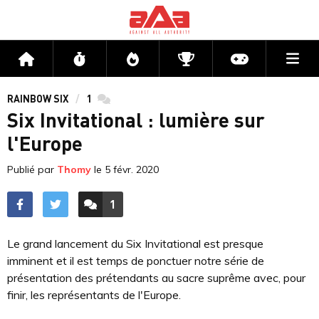
Me
Accueil
Flux
Directs
Compétitions
Actu jeux v
RAINBOW SIX
1
commentaires
Six Invitational : lumière sur
l'Europe
Publié par
Thomy
le
5 févr. 2020
1
ACCÉDER AUX
COMMENTAIRES
Le grand lancement du Six Invitational est presque
imminent et il est temps de ponctuer notre série de
présentation des prétendants au sacre suprême avec, pour
finir, les représentants de l'Europe.