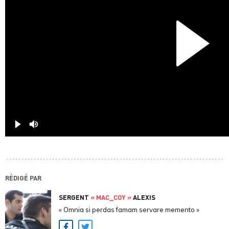
RÉDIGÉ PAR
SERGENT
« MAC_COY »
ALEXIS
« Omnia si perdas famam servare memento »