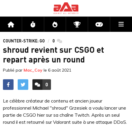
Me
Accueil
Flux
Directs
Compétitions
Actu jeux v
COUNTER-STRIKE: GO
0
commentaires
shroud revient sur CSGO et
repart après un round
Publié par
Mac_Coy
le
6 août 2021
0
ACCÉDER AUX
COMMENTAIRES
Le célèbre créateur de contenu et ancien joueur
professionnel Michael "shroud" Grzesiek a voulu lancer une
partie de CSGO hier sur sa chaîne Twitch. Après un seul
round il est retourné sur Valorant suite à une attaque DDoS.