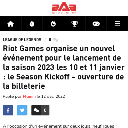
Me
Accueil
Flux
Directs
Compétitions
Actu jeux v
LEAGUE OF LEGENDS
0
commentaires
Riot Games organise un nouvel
événement pour le lancement de
la saison 2023 les 10 et 11 janvier
: le Season Kickoff - ouverture de
la billeterie
Publié par
Flamm
le
12 déc. 2022
0
ACCÉDER AUX
COMMENTAIRES
À l'occasion d'un événement sur deux jours, neuf ligues