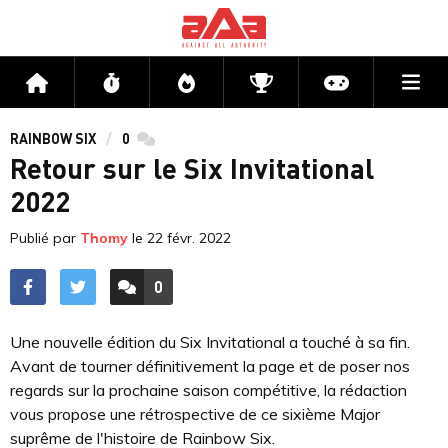
Me
Accueil
Flux
Directs
Compétitions
Actu jeux v
RAINBOW SIX
0
commentaires
Retour sur le Six Invitational
2022
Publié par
Thomy
le
22 févr. 2022
0
ACCÉDER AUX
COMMENTAIRES
Une nouvelle édition du Six Invitational a touché à sa fin.
Avant de tourner définitivement la page et de poser nos
regards sur la prochaine saison compétitive, la rédaction
vous propose une rétrospective de ce sixième Major
suprême de l'histoire de Rainbow Six.