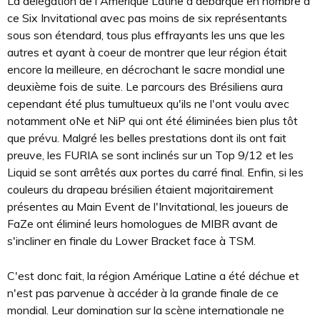
La délégation de l'Amérique Latine a débarqué en nombre à
ce Six Invitational avec pas moins de six représentants
sous son étendard, tous plus effrayants les uns que les
autres et ayant à coeur de montrer que leur région était
encore la meilleure, en décrochant le sacre mondial une
deuxième fois de suite. Le parcours des Brésiliens aura
cependant été plus tumultueux qu'ils ne l'ont voulu avec
notamment oNe et NiP qui ont été éliminées bien plus tôt
que prévu. Malgré les belles prestations dont ils ont fait
preuve, les FURIA se sont inclinés sur un Top 9/12 et les
Liquid se sont arrêtés aux portes du carré final. Enfin, si les
couleurs du drapeau brésilien étaient majoritairement
présentes au Main Event de l'Invitational, les joueurs de
FaZe ont éliminé leurs homologues de MIBR avant de
s'incliner en finale du Lower Bracket face à TSM.
C'est donc fait, la région Amérique Latine a été déchue et
n'est pas parvenue à accéder à la grande finale de ce
mondial. Leur domination sur la scène internationale ne