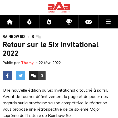
Me
Accueil
Flux
Directs
Compétitions
Actu jeux v
RAINBOW SIX
0
commentaires
Retour sur le Six Invitational
2022
Publié par
Thomy
le
22 févr. 2022
0
ACCÉDER AUX
COMMENTAIRES
Une nouvelle édition du Six Invitational a touché à sa fin.
Avant de tourner définitivement la page et de poser nos
regards sur la prochaine saison compétitive, la rédaction
vous propose une rétrospective de ce sixième Major
suprême de l'histoire de Rainbow Six.