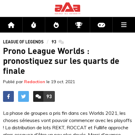
Me
Accueil
Flux
Directs
Compétitions
Actu jeux v
LEAGUE OF LEGENDS
93
commentaires
Prono League Worlds :
pronostiquez sur les quarts de
finale
Publié par
Redaction
le
19 oct. 2021
93
ACCÉDER AUX
COMMENTAIRES
La phase de groupes a pris fin dans ces Worlds 2021, les
choses sérieuses vont pouvoir commencer avec les playoffs
! La distribution de lots REKT, ROCCAT et Fulllife approche
alors essayez d'être un peu plus doués. Merci d'avance.