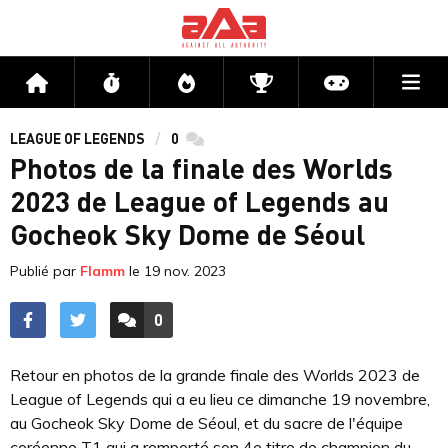
Me
Accueil
Flux
Directs
Compétitions
Actu jeux v
LEAGUE OF LEGENDS
0
commentaires
Photos de la finale des Worlds
2023 de League of Legends au
Gocheok Sky Dome de Séoul
Publié par
Flamm
le
19 nov. 2023
0
ACCÉDER AUX
COMMENTAIRES
Retour en photos de la grande finale des Worlds 2023 de
League of Legends qui a eu lieu ce dimanche 19 novembre,
au Gocheok Sky Dome de Séoul, et du sacre de l'équipe
coréenne T1 qui a remporté son 4e titre de champion du