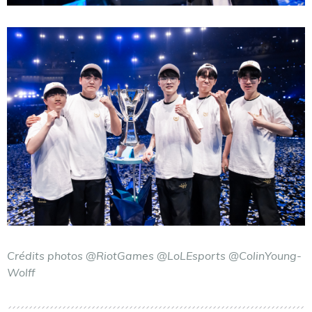
Crédits photos @RiotGames @LoLEsports @ColinYoung-
Wolff