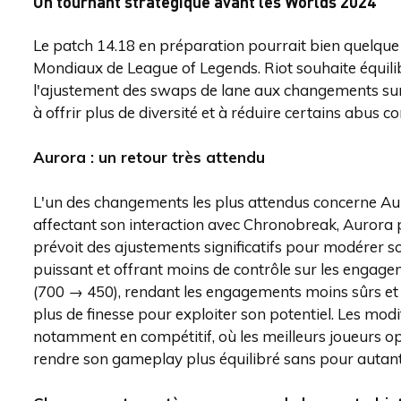
Un tournant stratégique avant les Worlds 2024
Le patch 14.18 en préparation pourrait bien quelque 
Mondiaux de League of Legends. Riot souhaite équili
l'ajustement des swaps de lane aux changements sur
à offrir plus de diversité et à réduire certains abus c
Aurora : un retour très attendu
L'un des changements les plus attendus concerne Au
affectant son interaction avec Chronobreak, Aurora p
prévoit des ajustements significatifs pour modérer so
puissant et offrant moins de contrôle sur les engage
(700 → 450), rendant les engagements moins sûrs et p
plus de finesse pour exploiter son potentiel. Les modi
notamment en compétitif, où les meilleurs joueurs opt
rendre son gameplay plus équilibré sans pour autant