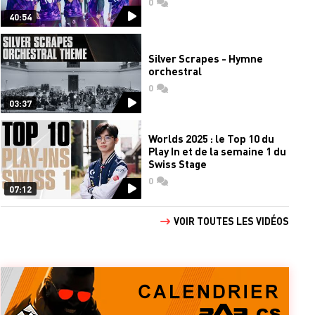
0
commentaires
40:54
Silver Scrapes - Hymne
orchestral
0
commentaires
03:37
Worlds 2025 : le Top 10 du
Play In et de la semaine 1 du
Swiss Stage
0
commentaires
07:12
VOIR TOUTES LES VIDÉOS