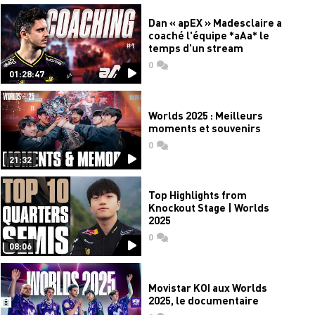
Dan « apEX » Madesclaire a
coaché l'équipe *aAa* le
temps d'un stream
0
commentaires
01:28:47
Worlds 2025 : Meilleurs
moments et souvenirs
0
commentaires
21:32
Top Highlights from
Knockout Stage | Worlds
2025
0
commentaires
08:06
Movistar KOI aux Worlds
2025, le documentaire