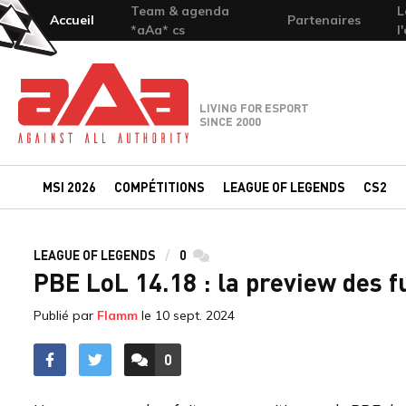
Team & agenda
L
Accueil
Partenaires
*aAa* cs
l
Team-aAa - against All authority
LIVING FOR ESPORT
SINCE 2000
MSI 2026
COMPÉTITIONS
LEAGUE OF LEGENDS
CS2
LEAGUE OF LEGENDS
0
commentaires
PBE LoL 14.18 : la preview des f
Publié par
Flamm
le
10 sept. 2024
0
ACCÉDER AUX
COMMENTAIRES