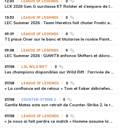
12:03
LEAGUE OF LEGENDS
0
commentaires
LCK 2026 Gen.G surclasse KT Rolster et s'empare de la deuxième place du Legend Group
10:53
LEAGUE OF LEGENDS
0
commentaires
LEC Summer 2026 : Team Heretics fait chuter Fnatic et lance enfin sa saison estivale
09:39
LEAGUE OF LEGENDS
0
commentaires
T1 place Oner sur le banc et titularise le rookie Painter face à Hanwha Life Esports
09:08
LEAGUE OF LEGENDS
0
commentaires
LEC Summer 2026 : GIANTX enfonce Shifters et décroche sa première victoire
07/08
LOL WILD RIFT
0
commentaires
Les champions disponibles sur Wild Rift : l'arrivée de Cho'Gath
07/08
LEAGUE OF LEGENDS
0
commentaires
« La confiance est de retour » Tom et Faker débriefent la victoire convaincante de T1 face à Dplus KIA
07/08
COUNTER-STRIKE 2
0
commentaires
Gentle Mates acte son retrait de Counter-Strike 2, le roster ibérique libéré
07/08
LEAGUE OF LEGENDS
0
commentaires
« Je nous ai fait perdre ce match » Homme assume la responsabilité de la défaite de HLE face à Gen.G