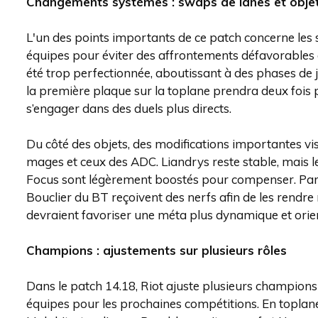
Changements systèmes : swaps de lanes et obje
L'un des points importants de ce patch concerne les 
équipes pour éviter des affrontements défavorables e
été trop perfectionnée, aboutissant à des phases de 
la première plaque sur la toplane prendra deux fois 
s’engager dans des duels plus directs.
Du côté des objets, des modifications importantes vise
mages et ceux des ADC. Liandrys reste stable, mais l
Focus sont légèrement boostés pour compenser. Para
Bouclier du BT reçoivent des nerfs afin de les rendr
devraient favoriser une méta plus dynamique et orien
Champions : ajustements sur plusieurs rôles
Dans le patch 14.18, Riot ajuste plusieurs champions 
équipes pour les prochaines compétitions. En toplane