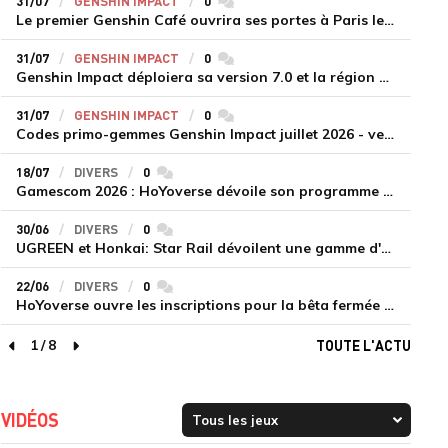
31/07
GENSHIN IMPACT
0
commentaires
Le premier Genshin Café ouvrira ses portes à Paris le 14 août
31/07
GENSHIN IMPACT
0
commentaires
Genshin Impact déploiera sa version 7.0 et la région de Snezhnaya le 12 août
31/07
GENSHIN IMPACT
0
commentaires
Codes primo-gemmes Genshin Impact juillet 2026 - version 7.0
18/07
DIVERS
0
commentaires
Gamescom 2026 : HoYoverse dévoile son programme et présente deux nouveaux jeux inédits
30/06
DIVERS
0
commentaires
UGREEN et Honkai: Star Rail dévoilent une gamme d'accessoires de recharge en édition limitée
22/06
DIVERS
0
commentaires
HoYoverse ouvre les inscriptions pour la bêta fermée de Honkai : Nexus Anima
1
/
8
TOUTE L'ACTU
page précédente
page suivante
VIDÉOS