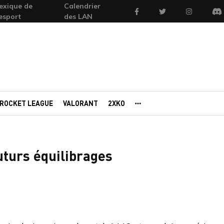
exique de
Calendrier
Facebook
Twitter
Instagram
'esport
des LAN
Di
ROCKET LEAGUE
VALORANT
2XKO
AUTRES PORTAILS
uturs équilibrages