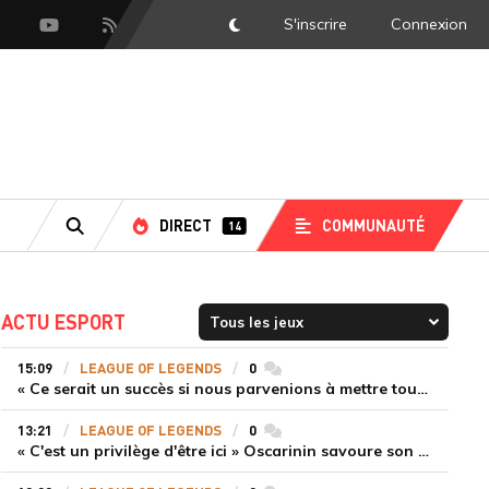
S'inscrire
Connexion
DarkMode
scord
Youtube
Flux RSS
DIRECT
COMMUNAUTÉ
14
RECHERCHE
ACTU ESPORT
15:09
LEAGUE OF LEGENDS
0
commentaires
« Ce serait un succès si nous parvenions à mettre tous les joueurs à niveau pour espérer atteindre les playoffs », Nukeduck et Mithy après la victoire de Team Heretics
13:21
LEAGUE OF LEGENDS
0
commentaires
« C'est un privilège d'être ici » Oscarinin savoure son retour en LEC et prépare sa revanche