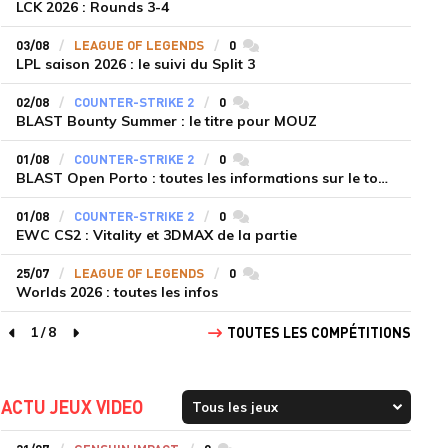
LCK 2026 : Rounds 3-4
03/08
LEAGUE OF LEGENDS
0
commentaires
LPL saison 2026 : le suivi du Split 3
02/08
COUNTER-STRIKE 2
0
commentaires
BLAST Bounty Summer : le titre pour MOUZ
01/08
COUNTER-STRIKE 2
0
commentaires
BLAST Open Porto : toutes les informations sur le tournoi
01/08
COUNTER-STRIKE 2
0
commentaires
EWC CS2 : Vitality et 3DMAX de la partie
25/07
LEAGUE OF LEGENDS
0
commentaires
Worlds 2026 : toutes les infos
1
/
8
TOUTES LES COMPÉTITIONS
page précédente
page suivante
ACTU JEUX VIDEO