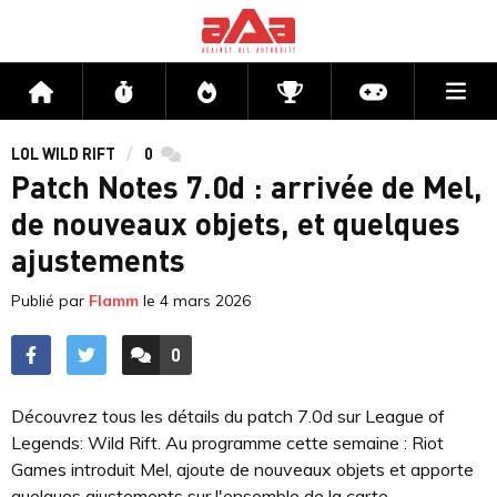
Me
Accueil
Flux
Directs
Compétitions
Actu jeux v
LOL WILD RIFT
0
commentaires
Patch Notes 7.0d : arrivée de Mel,
de nouveaux objets, et quelques
ajustements
Publié par
Flamm
le
4 mars 2026
0
ACCÉDER AUX
COMMENTAIRES
Découvrez tous les détails du patch 7.0d sur League of
Legends: Wild Rift. Au programme cette semaine : Riot
Games introduit Mel, ajoute de nouveaux objets et apporte
quelques ajustements sur l'ensemble de la carte.