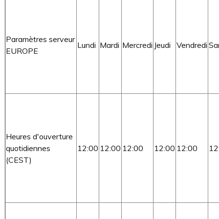
Paramètres serveur
Lundi
Mardi
Mercredi
Jeudi
Vendredi
Sa
EUROPE
Heures d'ouverture
quotidiennes
12:00
12:00
12:00
12:00
12:00
12
(CEST)