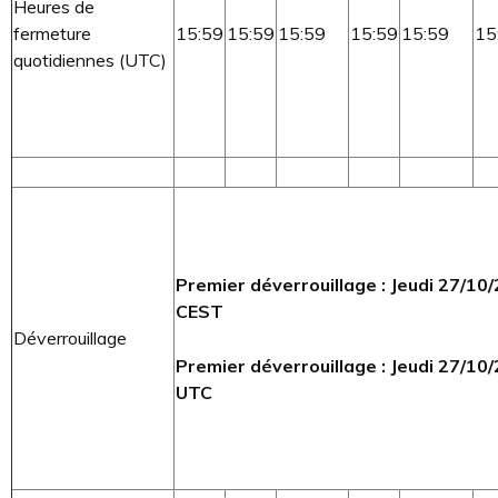
Heures de
fermeture
15:59
15:59
15:59
15:59
15:59
15
quotidiennes (UTC)
Premier déverrouillage : Jeudi 27/1
CEST
Déverrouillage
Premier déverrouillage : Jeudi 27/1
UTC