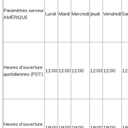
Paramètres serveur
Lundi
Mardi
Mercredi
Jeudi
Vendredi
Sa
AMÉRIQUE
Heures d'ouverture
12:00
12:00
12:00
12:00
12:00
12
quotidiennes (PDT)
Heures d'ouverture
19:00
19:00
19:00
19:00
19:00
19