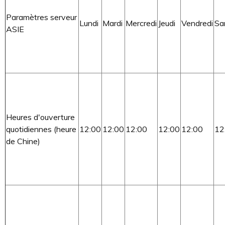
Paramètres serveur
Lundi
Mardi
Mercredi
Jeudi
Vendredi
Sa
ASIE
Heures d'ouverture
quotidiennes (heure
12:00
12:00
12:00
12:00
12:00
12
de Chine)