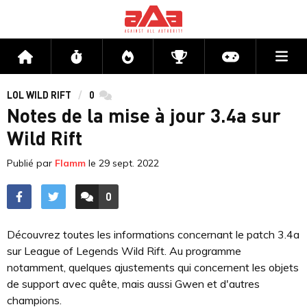
Me
Accueil
Flux
Directs
Compétitions
Actu jeux v
LOL WILD RIFT
0
commentaires
Notes de la mise à jour 3.4a sur
Wild Rift
Publié par
Flamm
le
29 sept. 2022
0
ACCÉDER AUX
COMMENTAIRES
Découvrez toutes les informations concernant le patch 3.4a
sur League of Legends Wild Rift. Au programme
notamment, quelques ajustements qui concernent les objets
de support avec quête, mais aussi Gwen et d'autres
champions.