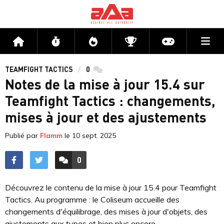
Me
Accueil
Flux
Directs
Compétitions
Actu jeux v
TEAMFIGHT TACTICS
0
commentaires
Notes de la mise à jour 15.4 sur
Teamfight Tactics : changements,
mises à jour et des ajustements
Publié par
Flamm
le
10 sept. 2025
0
ACCÉDER AUX
COMMENTAIRES
Découvrez le contenu de la mise à jour 15.4 pour Teamfight
Tactics. Au programme : le Coliseum accueille des
changements d'équilibrage, des mises à jour d'objets, des
ajustements aux types et bien plus encore.