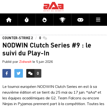
Me
Accueil
Flux
Directs
Compétitions
Actu jeux v
COUNTER-STRIKE 2
0
commentaires
NODWIN Clutch Series #9 : le
suivi du Play-In
Publié par
Zidwait
le
5 juin 2026
0
ACCÉDER AUX
COMMENTAIRES
Le tournoi européen NODWIN Clutch Series en est à sa
neuvième édition et se tient du 25 mai au 17 juin. *aAa* et
les équipes académiques de G2, Team Falcons ou encore
Ninjas in Pyjamas prennent part à la compétition. Toutes les