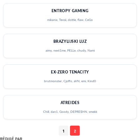
ENTROPY GAMING
mikanix, Tevsii, dottie, flaw, CeGo
BRAZYLIJSKI LUZ
aimy, next1me, PELLe, chudy, Nami
EX-ZERO TENACITY
brutmonster, Cjoffo, aVN, emi, Kind0
ATREIDES
Chill, dan1, Goody, DEPRE$HN, smekk
1
2
RÉDIGÉ PAR