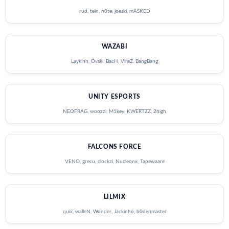
rud, tein, n0te, joeski, mASKED
WAZABI
Laykinn, Ovski, BacH, VireZ, BangBang
UNITY ESPORTS
NEOFRAG, woozzi, M1key, KWERTZZ, 2high
FALCONS FORCE
VENO, grecu, clockzi, Nucleonx, Tapewaare
LILMIX
quix, walleN, Wonder, Jackinho, b0denmaster