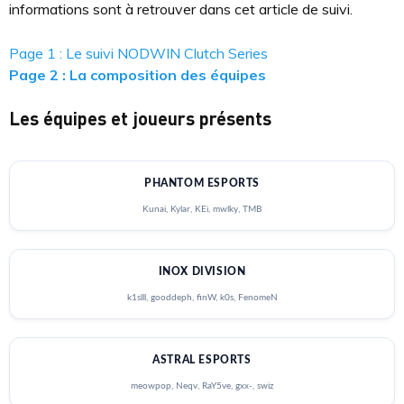
informations sont à retrouver dans cet article de suivi.
Page 1 : Le suivi NODWIN Clutch Series
Page 2 : La composition des équipes
Les équipes et joueurs présents
PHANTOM ESPORTS
Kunai, Kylar, KEi, mwlky, TMB
INOX DIVISION
k1slll, gooddeph, finW, k0s, FenomeN
ASTRAL ESPORTS
meowpop, Neqv, RaY5ve, gxx-, swiz