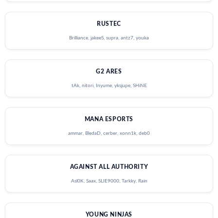
RUSTEC
Brilliance, jakeeS, supra, antz7, youka
G2 ARES
tAk, nitori, Inyume, yksjupe, SHiNE
MANA ESPORTS
ammar, BledaD, cerber, xonn1k, deb0
AGAINST ALL AUTHORITY
Asl0K, Saax, SLIE9000, Tarkky, Rain
YOUNG NINJAS