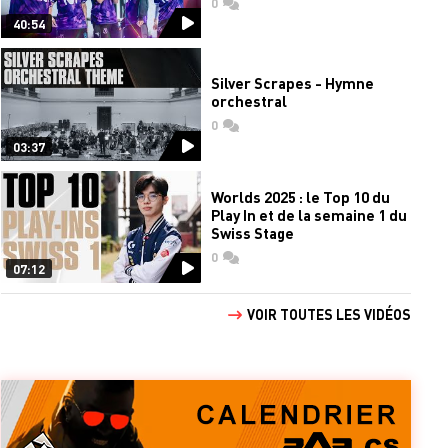
0
commentaires
40:54
Silver Scrapes - Hymne
orchestral
0
commentaires
03:37
Worlds 2025 : le Top 10 du
Play In et de la semaine 1 du
Swiss Stage
0
commentaires
07:12
VOIR TOUTES LES VIDÉOS