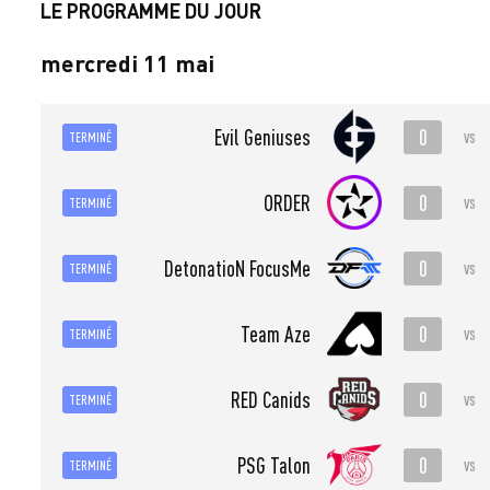
LE PROGRAMME DU JOUR
mercredi 11 mai
0
Evil Geniuses
vs
TERMINÉ
0
ORDER
vs
TERMINÉ
0
DetonatioN FocusMe
vs
TERMINÉ
0
Team Aze
vs
TERMINÉ
0
RED Canids
vs
TERMINÉ
0
PSG Talon
vs
TERMINÉ