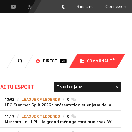
S'inscrire
Connexion
DarkMode
scord
Youtube
Flux RSS
DIRECT
COMMUNAUTÉ
20
RECHERCHE
ACTU ESPORT
13:02
LEAGUE OF LEGENDS
0
commentaires
LEC Summer Split 2026 : présentation et enjeux de la troisième semaine de compétition
11:19
LEAGUE OF LEGENDS
0
commentaires
Mercato LoL LPL : le grand ménage continue chez Weibo Gaming, Jiejie quitte le navire au profit de Xiaohao