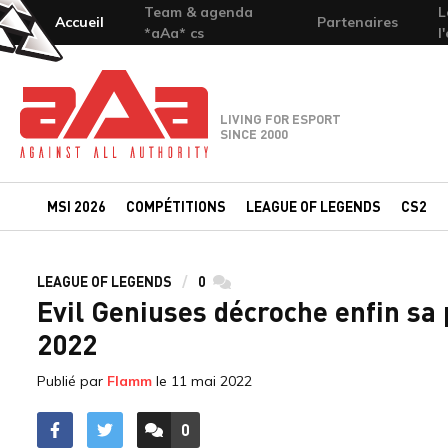
Team & agenda
L
Accueil
Partenaires
*aAa* cs
l
Team-aAa - against All authority
LIVING FOR ESPORT
SINCE 2000
MSI 2026
COMPÉTITIONS
LEAGUE OF LEGENDS
CS2
LEAGUE OF LEGENDS
0
commentaires
Evil Geniuses décroche enfin sa 
2022
Publié par
Flamm
le
11 mai 2022
0
ACCÉDER AUX
COMMENTAIRES