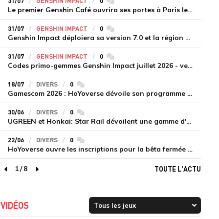
31/07
GENSHIN IMPACT
0
commentaires
Le premier Genshin Café ouvrira ses portes à Paris le 14 août
31/07
GENSHIN IMPACT
0
commentaires
Genshin Impact déploiera sa version 7.0 et la région de Snezhnaya le 12 août
31/07
GENSHIN IMPACT
0
commentaires
Codes primo-gemmes Genshin Impact juillet 2026 - version 7.0
18/07
DIVERS
0
commentaires
Gamescom 2026 : HoYoverse dévoile son programme et présente deux nouveaux jeux inédits
30/06
DIVERS
0
commentaires
UGREEN et Honkai: Star Rail dévoilent une gamme d'accessoires de recharge en édition limitée
22/06
DIVERS
0
commentaires
HoYoverse ouvre les inscriptions pour la bêta fermée de Honkai : Nexus Anima
1
/
8
TOUTE L'ACTU
page précédente
page suivante
VIDÉOS