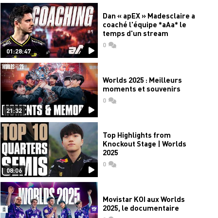
Dan « apEX » Madesclaire a
coaché l'équipe *aAa* le
temps d'un stream
0
commentaires
01:28:47
Worlds 2025 : Meilleurs
moments et souvenirs
0
commentaires
21:32
Top Highlights from
Knockout Stage | Worlds
2025
0
commentaires
08:06
Movistar KOI aux Worlds
2025, le documentaire