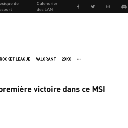
exique de
Calendrier
Facebook
Twitter
Instagram
'esport
des LAN
Di
ROCKET LEAGUE
VALORANT
2XKO
AUTRES PORTAILS
première victoire dans ce MSI