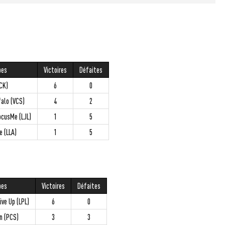
pes
Victoires
Défaites
LCK)
6
0
falo (VCS)
4
2
ocusMe (LJL)
1
5
e (LLA)
1
5
pes
Victoires
Défaites
ive Up (LPL)
6
0
n (PCS)
3
3