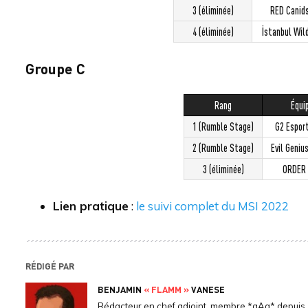
3 (éliminée)
RED Canid
4 (éliminée)
İstanbul Wil
Groupe C
Rang
Équi
1 (Rumble Stage)
G2 Espor
2 (Rumble Stage)
Evil Geniu
3 (éliminée)
ORDER 
Lien pratique
:
le suivi complet du MSI 2022
RÉDIGÉ PAR
BENJAMIN
« FLAMM »
VANESE
Rédacteur en chef adjoint, membre *aAa* depuis 