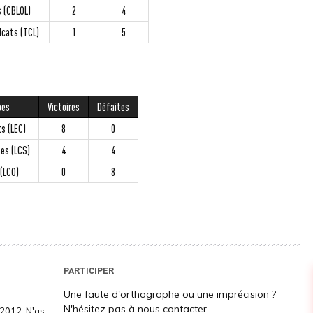
s (CBLOL)
2
4
dcats (TCL)
1
5
pes
Victoires
Défaites
ts (LEC)
8
0
ses (LCS)
4
4
(LCO)
0
8
PARTICIPER
Une faute d'orthographe ou une imprécision ?
N'hésitez pas à nous contacter.
2012. N'as