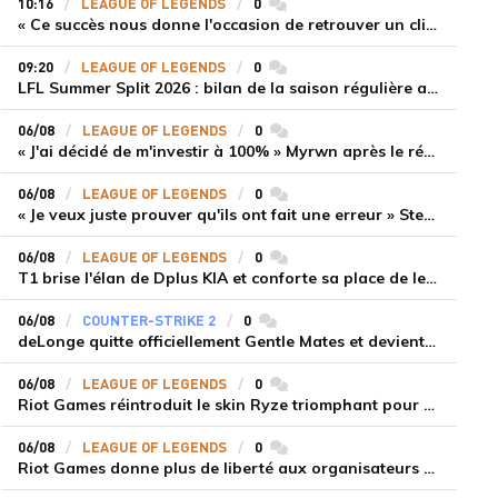
10:16
LEAGUE OF LEGENDS
0
commentaires
« Ce succès nous donne l'occasion de retrouver un climat beaucoup plus positif » Ryu et Canyon soulagés après la victoire de Gen.G sur HLE
09:20
LEAGUE OF LEGENDS
0
commentaires
LFL Summer Split 2026 : bilan de la saison régulière avec Solary en tête
06/08
LEAGUE OF LEGENDS
0
commentaires
« J'ai décidé de m'investir à 100% » Myrwn après le réveil de Movistar KOI face à Fnatic
06/08
LEAGUE OF LEGENDS
0
commentaires
« Je veux juste prouver qu'ils ont fait une erreur » Stend se confie sur son mercato chaotique et ses ambitions avec Shifters
06/08
LEAGUE OF LEGENDS
0
commentaires
T1 brise l'élan de Dplus KIA et conforte sa place de leader en LCK 2026 Rounds 3-4
06/08
COUNTER-STRIKE 2
0
commentaires
deLonge quitte officiellement Gentle Mates et devient agent libre
06/08
LEAGUE OF LEGENDS
0
commentaires
Riot Games réintroduit le skin Ryze triomphant pour récompenser la scène amateur
06/08
LEAGUE OF LEGENDS
0
commentaires
Riot Games donne plus de liberté aux organisateurs de tournois locaux sur League of Legends