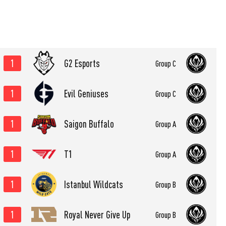
1
G2 Esports
Group C
1
Evil Geniuses
Group C
1
Saigon Buffalo
Group A
1
T1
Group A
1
Istanbul Wildcats
Group B
1
Royal Never Give Up
Group B