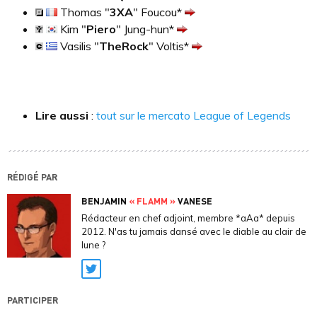
Thomas "
3XA
" Foucou*
Kim "
Piero
" Jung-hun*
Vasilis "
TheRock
" Voltis*
Lire aussi
:
tout sur le mercato League of Legends
RÉDIGÉ PAR
BENJAMIN
« FLAMM »
VANESE
Rédacteur en chef adjoint, membre *aAa* depuis
2012. N'as tu jamais dansé avec le diable au clair de
lune ?
Twitter
PARTICIPER