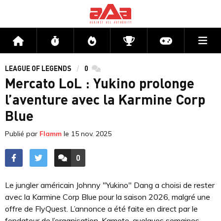
Me
Accueil
Flux
Directs
Compétitions
Actu jeux v
LEAGUE OF LEGENDS
0
commentaires
Mercato LoL : Yukino prolonge
l’aventure avec la Karmine Corp
Blue
Publié par
Flamm
le
15 nov. 2025
0
ACCÉDER AUX
COMMENTAIRES
Le jungler américain Johnny "Yukino" Dang a choisi de rester
avec la Karmine Corp Blue pour la saison 2026, malgré une
offre de FlyQuest. L’annonce a été faite en direct par le
fondateur de l’organisation, Kameto, quelques semaines