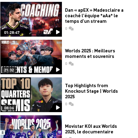
Dan « apEX » Madesclaire a
coaché l'équipe *aAa* le
temps d'un stream
0
commentaires
01:28:47
Worlds 2025 : Meilleurs
moments et souvenirs
0
commentaires
21:32
Top Highlights from
Knockout Stage | Worlds
2025
0
commentaires
08:06
Movistar KOI aux Worlds
2025, le documentaire