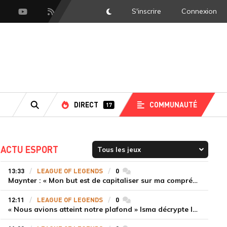
S'inscrire
Connexion
DarkMode
scord
Youtube
Flux RSS
DIRECT
COMMUNAUTÉ
17
RECHERCHE
ACTU ESPORT
13:33
LEAGUE OF LEGENDS
0
commentaires
Maynter : « Mon but est de capitaliser sur ma compréhension du jeu plutôt que sur ma mécanique pure »
12:11
LEAGUE OF LEGENDS
0
commentaires
« Nous avions atteint notre plafond » Isma décrypte le renouveau de GiantX et la victoire face à Movistar KOI