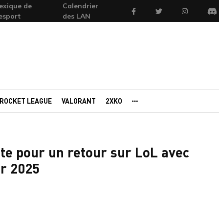
exique de
Calendrier
Facebook
Twitter
Instagram
'esport
des LAN
Di
ROCKET LEAGUE
VALORANT
2XKO
AUTRES PORTAILS
te pour un retour sur LoL avec
ur 2025