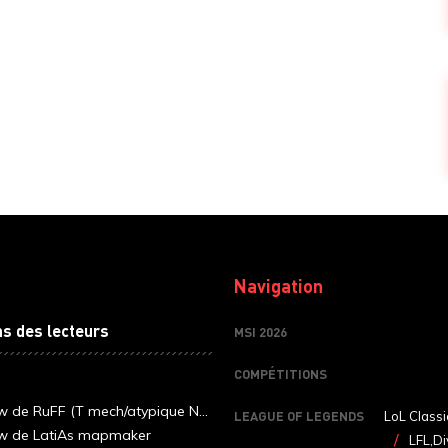
Navigation
ns des lecteurs
MSI 2026
COMPÉTITIONS
ew de RuFF (T mech/atypique N...
LEAGUE OF LEGENDS
LoL Classi
ew de LatiAs mapmaker
LFL,Di