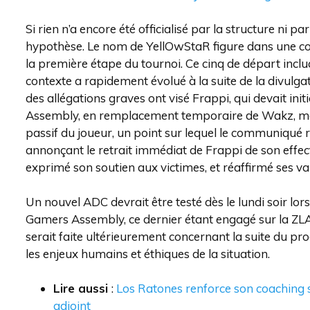
Si rien n’a encore été officialisé par la structure ni p
hypothèse. Le nom de YellOwStaR figure dans une co
la première étape du tournoi. Ce cinq de départ incl
contexte a rapidement évolué à la suite de la divulgat
des allégations graves ont visé Frappi, qui devait in
Assembly, en remplacement temporaire de Wakz, mo
passif du joueur, un point sur lequel le communiqué re
annonçant le retrait immédiat de Frappi de son effe
exprimé son soutien aux victimes, et réaffirmé ses val
Un nouvel ADC devrait être testé dès le lundi soir lors
Gamers Assembly, ce dernier étant engagé sur la ZL
serait faite ultérieurement concernant la suite du p
les enjeux humains et éthiques de la situation.
Lire aussi
:
Los Ratones renforce son coaching 
adjoint