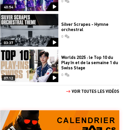
0
commentaires
40:54
Silver Scrapes - Hymne
orchestral
0
commentaires
03:37
Worlds 2025 : le Top 10 du
Play In et de la semaine 1 du
Swiss Stage
0
commentaires
07:12
VOIR TOUTES LES VIDÉOS