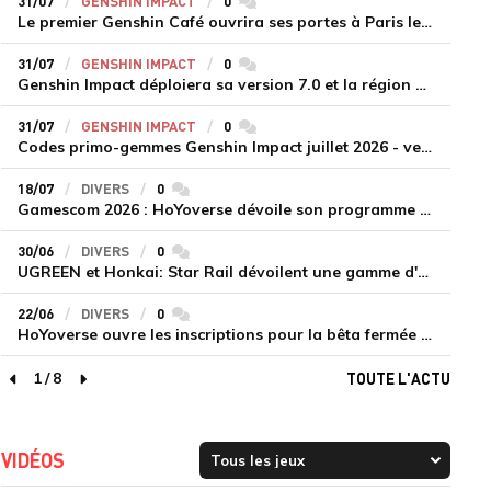
31/07
GENSHIN IMPACT
0
commentaires
Le premier Genshin Café ouvrira ses portes à Paris le 14 août
31/07
GENSHIN IMPACT
0
commentaires
Genshin Impact déploiera sa version 7.0 et la région de Snezhnaya le 12 août
31/07
GENSHIN IMPACT
0
commentaires
Codes primo-gemmes Genshin Impact juillet 2026 - version 7.0
18/07
DIVERS
0
commentaires
Gamescom 2026 : HoYoverse dévoile son programme et présente deux nouveaux jeux inédits
30/06
DIVERS
0
commentaires
UGREEN et Honkai: Star Rail dévoilent une gamme d'accessoires de recharge en édition limitée
22/06
DIVERS
0
commentaires
HoYoverse ouvre les inscriptions pour la bêta fermée de Honkai : Nexus Anima
1
/
8
TOUTE L'ACTU
page précédente
page suivante
VIDÉOS