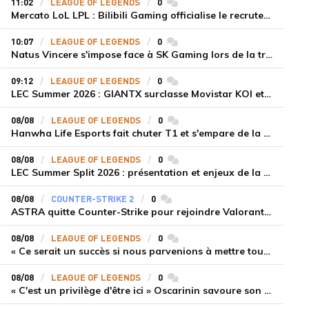
11:02
LEAGUE OF LEGENDS
0
commentaires
Mercato LoL LPL : Bilibili Gaming officialise le recrutement de Flandre sur la toplane
10:07
LEAGUE OF LEGENDS
0
commentaires
Natus Vincere s'impose face à SK Gaming lors de la troisième semaine du LEC Summer Split 2026
09:12
LEAGUE OF LEGENDS
0
commentaires
LEC Summer 2026 : GIANTX surclasse Movistar KOI et se fait une place sur le podium
08/08
LEAGUE OF LEGENDS
0
commentaires
Hanwha Life Esports fait chuter T1 et s'empare de la deuxième place du Legend Group
08/08
LEAGUE OF LEGENDS
0
commentaires
LEC Summer Split 2026 : présentation et enjeux de la troisième semaine de compétition
08/08
COUNTER-STRIKE 2
0
commentaires
ASTRA quitte Counter-Strike pour rejoindre Valorant et la scène compétitive Game Changers
08/08
LEAGUE OF LEGENDS
0
commentaires
« Ce serait un succès si nous parvenions à mettre tous les joueurs à niveau pour espérer atteindre les playoffs », Nukeduck et Mithy après la victoire de Team Heretics
08/08
LEAGUE OF LEGENDS
0
commentaires
« C'est un privilège d'être ici » Oscarinin savoure son retour en LEC et prépare sa revanche