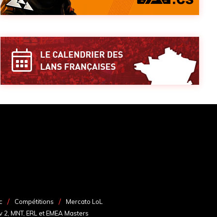
c
Compétitions
Mercato LoL
v 2, MNT, ERL et EMEA Masters