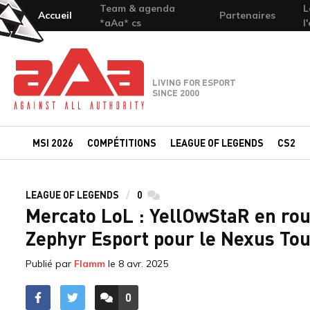
Team & agenda
L
Accueil
Partenaires
*aAa* cs
l
Team-aAa - against All authority
LIVING FOR ESPORT
SINCE 2000
MSI 2026
COMPÉTITIONS
LEAGUE OF LEGENDS
CS2
LEAGUE OF LEGENDS
0
commentaires
Mercato LoL : YellOwStaR en rou
Zephyr Esport pour le Nexus To
Publié par
Flamm
le
8 avr. 2025
0
ACCÉDER AUX
COMMENTAIRES