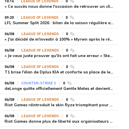
10:16
LEAGUE OF LEGENDS
0
commentaires
« Ce succès nous donne l'occasion de retrouver un climat beaucoup plus positif » Ryu et Canyon soulagés après la victoire de Gen.G sur HLE
09:20
LEAGUE OF LEGENDS
0
commentaires
LFL Summer Split 2026 : bilan de la saison régulière avec Solary en tête
06/08
LEAGUE OF LEGENDS
0
commentaires
« J'ai décidé de m'investir à 100% » Myrwn après le réveil de Movistar KOI face à Fnatic
06/08
LEAGUE OF LEGENDS
0
commentaires
« Je veux juste prouver qu'ils ont fait une erreur » Stend se confie sur son mercato chaotique et ses ambitions avec Shifters
06/08
LEAGUE OF LEGENDS
0
commentaires
T1 brise l'élan de Dplus KIA et conforte sa place de leader en LCK 2026 Rounds 3-4
06/08
COUNTER-STRIKE 2
0
commentaires
deLonge quitte officiellement Gentle Mates et devient agent libre
06/08
LEAGUE OF LEGENDS
0
commentaires
Riot Games réintroduit le skin Ryze triomphant pour récompenser la scène amateur
06/08
LEAGUE OF LEGENDS
0
commentaires
Riot Games donne plus de liberté aux organisateurs de tournois locaux sur League of Legends