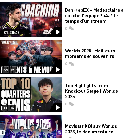
Dan « apEX » Madesclaire a
coaché l'équipe *aAa* le
temps d'un stream
0
commentaires
01:28:47
Worlds 2025 : Meilleurs
moments et souvenirs
0
commentaires
21:32
Top Highlights from
Knockout Stage | Worlds
2025
0
commentaires
08:06
Movistar KOI aux Worlds
2025, le documentaire