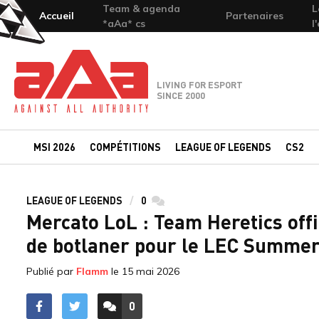
Team & agenda
L
Accueil
Partenaires
*aAa* cs
l
Team-aAa - against All authority
LIVING FOR ESPORT
SINCE 2000
MSI 2026
COMPÉTITIONS
LEAGUE OF LEGENDS
CS2
LEAGUE OF LEGENDS
0
commentaires
Mercato LoL : Team Heretics offi
de botlaner pour le LEC Summer
Publié par
Flamm
le
15 mai 2026
0
ACCÉDER AUX
COMMENTAIRES