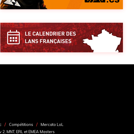
c
Compétitions
Mercato LoL
v 2, MNT, ERL et EMEA Masters