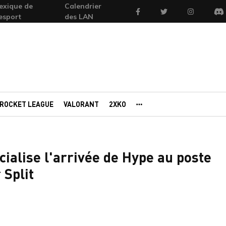
exique de
Calendrier
Facebook
Twitter
Instagram
'esport
des LAN
Di
ROCKET LEAGUE
VALORANT
2XKO
AUTRES PORTAILS
cialise l'arrivée de Hype au poste
 Split