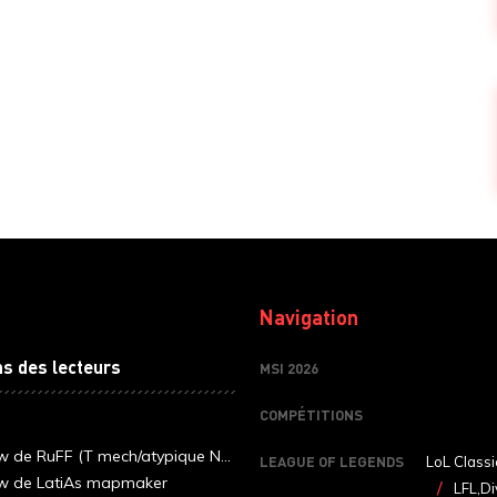
Navigation
ns des lecteurs
MSI 2026
COMPÉTITIONS
ew de RuFF (T mech/atypique N...
LEAGUE OF LEGENDS
LoL Classi
ew de LatiAs mapmaker
LFL,Di