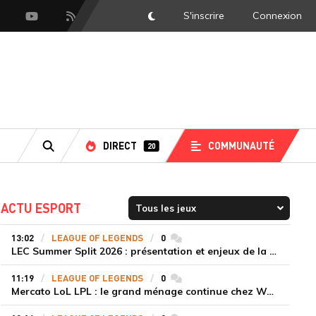
S'inscrire
Connexion
DarkMode
scord
Youtube
Flux RSS
DIRECT
COMMUNAUTÉ
20
RECHERCHE
ACTU ESPORT
13:02
LEAGUE OF LEGENDS
0
commentaires
LEC Summer Split 2026 : présentation et enjeux de la troisième semaine de compétition
11:19
LEAGUE OF LEGENDS
0
commentaires
Mercato LoL LPL : le grand ménage continue chez Weibo Gaming, Jiejie quitte le navire au profit de Xiaohao