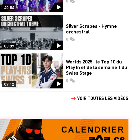
0
commentaires
40:54
Silver Scrapes - Hymne
orchestral
0
commentaires
03:37
Worlds 2025 : le Top 10 du
Play In et de la semaine 1 du
Swiss Stage
0
commentaires
07:12
VOIR TOUTES LES VIDÉOS