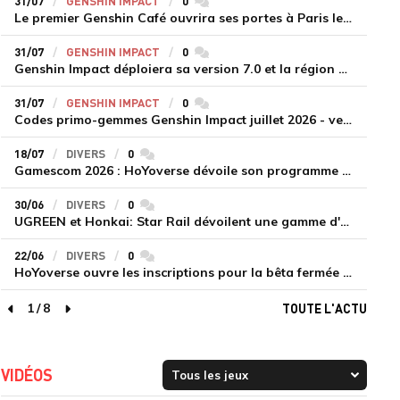
31/07
GENSHIN IMPACT
0
commentaires
Le premier Genshin Café ouvrira ses portes à Paris le 14 août
31/07
GENSHIN IMPACT
0
commentaires
Genshin Impact déploiera sa version 7.0 et la région de Snezhnaya le 12 août
31/07
GENSHIN IMPACT
0
commentaires
Codes primo-gemmes Genshin Impact juillet 2026 - version 7.0
18/07
DIVERS
0
commentaires
Gamescom 2026 : HoYoverse dévoile son programme et présente deux nouveaux jeux inédits
30/06
DIVERS
0
commentaires
UGREEN et Honkai: Star Rail dévoilent une gamme d'accessoires de recharge en édition limitée
22/06
DIVERS
0
commentaires
HoYoverse ouvre les inscriptions pour la bêta fermée de Honkai : Nexus Anima
1
/
8
TOUTE L'ACTU
page précédente
page suivante
VIDÉOS