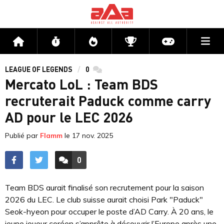
Me
Accueil
Flux
Directs
Compétitions
Actu jeux v
LEAGUE OF LEGENDS
0
commentaires
Mercato LoL : Team BDS
recruterait Paduck comme carry
AD pour le LEC 2026
Publié par
Flamm
le
17 nov. 2025
0
ACCÉDER AUX
COMMENTAIRES
Team BDS aurait finalisé son recrutement pour la saison
2026 du LEC. Le club suisse aurait choisi Park "Paduck"
Seok-hyeon pour occuper le poste d’AD Carry. À 20 ans, le
jeune joueur coréen s’apprête à découvrir l’Europe après une