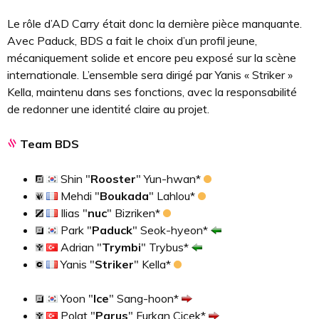
Le rôle d’AD Carry était donc la dernière pièce manquante.
Avec Paduck, BDS a fait le choix d’un profil jeune,
mécaniquement solide et encore peu exposé sur la scène
internationale. L’ensemble sera dirigé par Yanis « Striker »
Kella, maintenu dans ses fonctions, avec la responsabilité
de redonner une identité claire au projet.
Team BDS
Shin "
Rooster
" Yun-hwan*
Mehdi "
Boukada
" Lahlou*
Ilias "
nuc
" Bizriken*
Park "
Paduck
" Seok-hyeon*
Adrian "
Trymbi
" Trybus*
Yanis "
Striker
" Kella*
Yoon "
Ice
" Sang-hoon*
Polat "
Parus
" Furkan Çiçek*