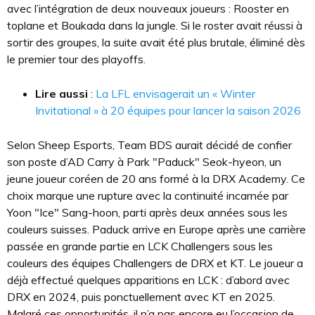
avec l’intégration de deux nouveaux joueurs : Rooster en
toplane et Boukada dans la jungle. Si le roster avait réussi à
sortir des groupes, la suite avait été plus brutale, éliminé dès
le premier tour des playoffs.
Lire aussi
:
La LFL envisagerait un « Winter
Invitational » à 20 équipes pour lancer la saison 2026
Selon Sheep Esports, Team BDS aurait décidé de confier
son poste d’AD Carry à Park "Paduck" Seok-hyeon, un
jeune joueur coréen de 20 ans formé à la DRX Academy. Ce
choix marque une rupture avec la continuité incarnée par
Yoon "Ice" Sang-hoon, parti après deux années sous les
couleurs suisses. Paduck arrive en Europe après une carrière
passée en grande partie en LCK Challengers sous les
couleurs des équipes Challengers de DRX et KT. Le joueur a
déjà effectué quelques apparitions en LCK : d’abord avec
DRX en 2024, puis ponctuellement avec KT en 2025.
Malgré ces opportunités, il n’a pas encore eu l’occasion de