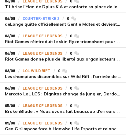
06/08
LEAGUE OF LEGENDS
0
commentaires
T1 brise l'élan de Dplus KIA et conforte sa place de leader en LCK 2026 Rounds 3-4
06/08
COUNTER-STRIKE 2
0
commentaires
deLonge quitte officiellement Gentle Mates et devient agent libre
06/08
LEAGUE OF LEGENDS
0
commentaires
Riot Games réintroduit le skin Ryze triomphant pour récompenser la scène amateur
06/08
LEAGUE OF LEGENDS
0
commentaires
Riot Games donne plus de liberté aux organisateurs de tournois locaux sur League of Legends
06/08
LOL WILD RIFT
0
commentaires
Les champions disponibles sur Wild Rift : l'arrivée de Cho'Gath
06/08
LEAGUE OF LEGENDS
0
commentaires
Mercato LoL LCS : Dignitas change de jungler, Dardoch fait son retour en LCS, eXyu annonce sa retraite
05/08
LEAGUE OF LEGENDS
0
commentaires
BrokenBlade : « Nous avons fait beaucoup d'erreurs bêtes, mais une victoire reste une victoire et c'est une chose dont on peut se réjouir »
05/08
LEAGUE OF LEGENDS
0
commentaires
Gen.G s'impose face à Hanwha Life Esports et relance sa dynamique en LCK