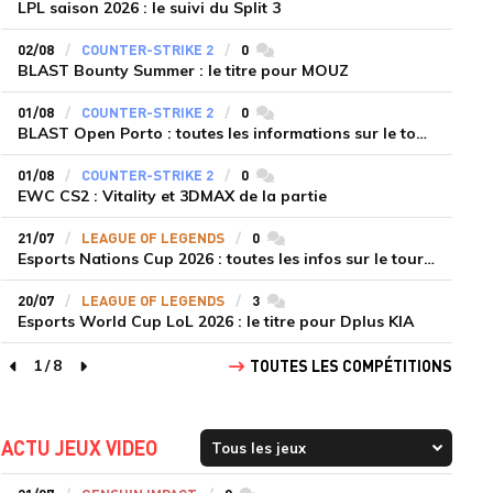
LPL saison 2026 : le suivi du Split 3
02/08
COUNTER-STRIKE 2
0
commentaires
BLAST Bounty Summer : le titre pour MOUZ
01/08
COUNTER-STRIKE 2
0
commentaires
BLAST Open Porto : toutes les informations sur le tournoi
01/08
COUNTER-STRIKE 2
0
commentaires
EWC CS2 : Vitality et 3DMAX de la partie
21/07
LEAGUE OF LEGENDS
0
commentaires
Esports Nations Cup 2026 : toutes les infos sur le tournoi
20/07
LEAGUE OF LEGENDS
3
commentaires
Esports World Cup LoL 2026 : le titre pour Dplus KIA
1
/
8
TOUTES LES COMPÉTITIONS
page précédente
page suivante
ACTU JEUX VIDEO