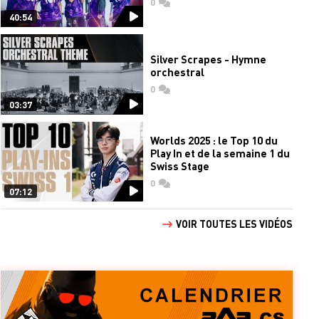
0
commentaires
40:54
Silver Scrapes - Hymne
orchestral
0
commentaires
03:37
Worlds 2025 : le Top 10 du
Play In et de la semaine 1 du
Swiss Stage
0
commentaires
07:12
VOIR TOUTES LES VIDÉOS