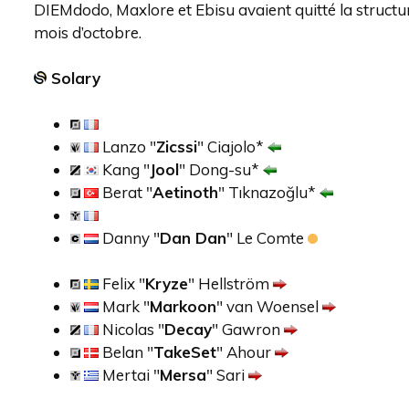
DIEMdodo, Maxlore et Ebisu avaient quitté la structu
mois d’octobre.
Solary
Lanzo "
Zicssi
" Ciajolo*
Kang "
Jool
" Dong-su*
Berat "
Aetinoth
" Tıknazoğlu*
Danny "
Dan Dan
" Le Comte
Felix "
Kryze
" Hellström
Mark "
Markoon
" van Woensel
Nicolas "
Decay
" Gawron
Belan "
TakeSet
" Ahour
Mertai "
Mersa
" Sari