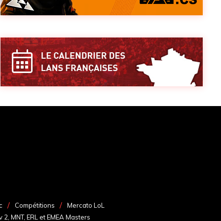
c
Compétitions
Mercato LoL
v 2, MNT, ERL et EMEA Masters