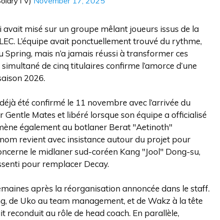
SolaryTV)
November 17, 2025
ui avait misé sur un groupe mêlant joueurs issus de la
 LEC. L’équipe avait ponctuellement trouvé du rythme,
 Spring, mais n’a jamais réussi à transformer ces
imultané de cinq titulaires confirme l’amorce d’une
 saison 2026.
a déjà été confirmé le 11 novembre avec l’arrivée du
 Gentle Mates et libéré lorsque son équipe a officialisé
se mène également au botlaner Berat "Aetinoth"
nom revient avec insistance autour du projet pour
ncerne le midlaner sud-coréen Kang "Jool" Dong-su,
ssenti pour remplacer Decay.
aines après la réorganisation annoncée dans le staff.
uting, de Uko au team management, et de Wakz à la tête
t reconduit au rôle de head coach. En parallèle,