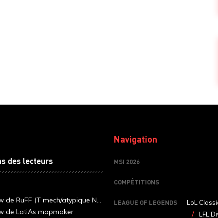
Navigation
ns des lecteurs
MSI 2026
COMPÉTITIONS
ew de RuFF (T mech/atypique N...
LEAGUE OF LEGENDS
LoL Classi
ew de LatiAs mapmaker
LFL,Di