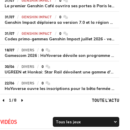
31/07
GENSHIN IMPACT
0
commentaires
Le premier Genshin Café ouvrira ses portes à Paris le 14 août
31/07
GENSHIN IMPACT
0
commentaires
Genshin Impact déploiera sa version 7.0 et la région de Snezhnaya le 12 août
31/07
GENSHIN IMPACT
0
commentaires
Codes primo-gemmes Genshin Impact juillet 2026 - version 7.0
18/07
DIVERS
0
commentaires
Gamescom 2026 : HoYoverse dévoile son programme et présente deux nouveaux jeux inédits
30/06
DIVERS
0
commentaires
UGREEN et Honkai: Star Rail dévoilent une gamme d'accessoires de recharge en édition limitée
22/06
DIVERS
0
commentaires
HoYoverse ouvre les inscriptions pour la bêta fermée de Honkai : Nexus Anima
1
/
8
TOUTE L'ACTU
page précédente
page suivante
VIDÉOS