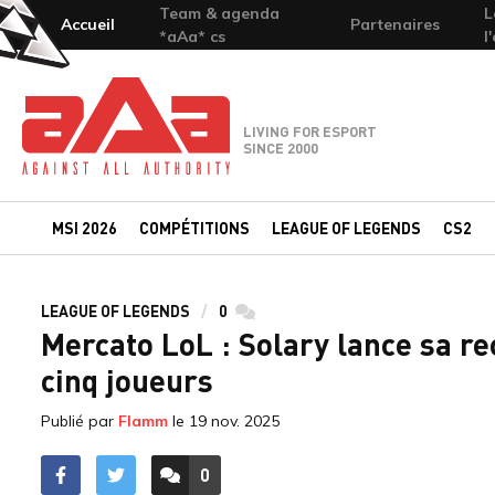
Team & agenda
L
Accueil
Partenaires
*aAa* cs
l
Team-aAa - against All authority
LIVING FOR ESPORT
SINCE 2000
MSI 2026
COMPÉTITIONS
LEAGUE OF LEGENDS
CS2
LEAGUE OF LEGENDS
0
commentaires
Mercato LoL : Solary lance sa re
cinq joueurs
Publié par
Flamm
le
19 nov. 2025
0
ACCÉDER AUX
COMMENTAIRES