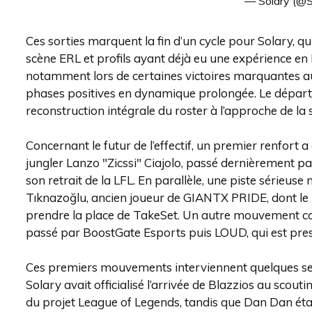
— Solary (@
Ces sorties marquent la fin d’un cycle pour Solary, q
scène ERL et profils ayant déjà eu une expérience en
notamment lors de certaines victoires marquantes au
phases positives en dynamique prolongée. Le départ s
reconstruction intégrale du roster à l’approche de la
Concernant le futur de l’effectif, un premier renfort 
jungler Lanzo "Zicssi" Ciajolo, passé dernièrement par
son retrait de la LFL. En parallèle, une piste sérieu
Tıknazoğlu, ancien joueur de GIANTX PRIDE, dont le 
prendre la place de TakeSet. Un autre mouvement co
passé par BoostGate Esports puis LOUD, qui est pre
Ces premiers mouvements interviennent quelques sem
Solary avait officialisé l’arrivée de Blazzios au sco
du projet League of Legends, tandis que Dan Dan étai