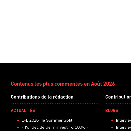
Contenus les plus commentés en Août 2026
Contributions de la rédaction
Contributio
ACTUALITÉS
BLOGS
LFL 2026 : le Summer Split
Intervi
« J'ai décidé de m'investir à 100% »
Intervi