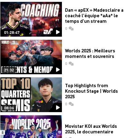
Dan « apEX » Madesclaire a
coaché l'équipe *aAa* le
temps d'un stream
0
commentaires
01:28:47
Worlds 2025 : Meilleurs
moments et souvenirs
0
commentaires
21:32
Top Highlights from
Knockout Stage | Worlds
2025
0
commentaires
08:06
Movistar KOI aux Worlds
2025, le documentaire