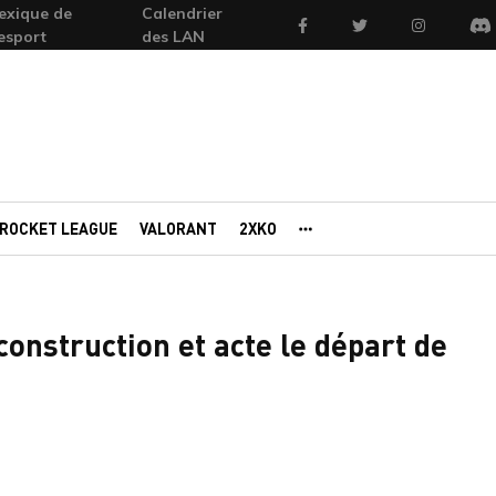
exique de
Calendrier
Facebook
Twitter
Instagram
'esport
des LAN
Di
ROCKET LEAGUE
VALORANT
2XKO
AUTRES PORTAILS
construction et acte le départ de