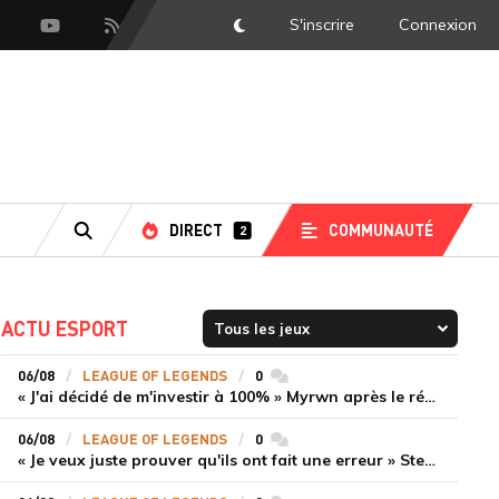
S'inscrire
Connexion
DarkMode
scord
Youtube
Flux RSS
DIRECT
COMMUNAUTÉ
2
RECHERCHE
ACTU ESPORT
06/08
LEAGUE OF LEGENDS
0
commentaires
« J'ai décidé de m'investir à 100% » Myrwn après le réveil de Movistar KOI face à Fnatic
06/08
LEAGUE OF LEGENDS
0
commentaires
« Je veux juste prouver qu'ils ont fait une erreur » Stend se confie sur son mercato chaotique et ses ambitions avec Shifters