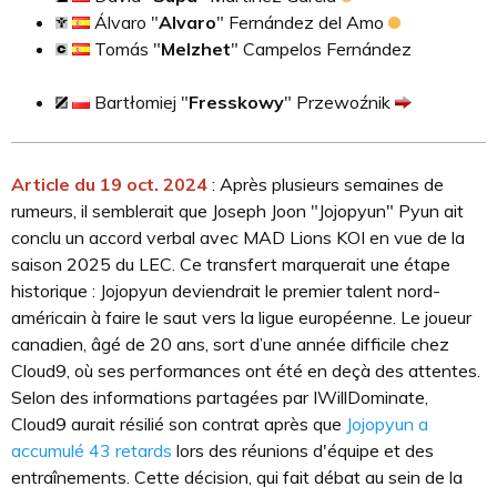
Álvaro "
Alvaro
" Fernández del Amo
Tomás "
Melzhet
" Campelos Fernández
Bartłomiej "
Fresskowy
" Przewoźnik
Article du 19 oct. 2024
: Après plusieurs semaines de
rumeurs, il semblerait que Joseph Joon "Jojopyun" Pyun ait
conclu un accord verbal avec MAD Lions KOI en vue de la
saison 2025 du LEC. Ce transfert marquerait une étape
historique : Jojopyun deviendrait le premier talent nord-
américain à faire le saut vers la ligue européenne. Le joueur
canadien, âgé de 20 ans, sort d’une année difficile chez
Cloud9, où ses performances ont été en deçà des attentes.
Selon des informations partagées par IWillDominate,
Cloud9 aurait résilié son contrat après que
Jojopyun a
accumulé 43 retards
lors des réunions d'équipe et des
entraînements. Cette décision, qui fait débat au sein de la