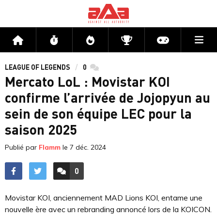
Me
Accueil
Flux
Directs
Compétitions
Actu jeux v
LEAGUE OF LEGENDS
0
commentaires
Mercato LoL : Movistar KOI
confirme l’arrivée de Jojopyun au
sein de son équipe LEC pour la
saison 2025
Publié par
Flamm
le
7 déc. 2024
0
ACCÉDER AUX
COMMENTAIRES
Movistar KOI, anciennement MAD Lions KOI, entame une
nouvelle ère avec un rebranding annoncé lors de la KOICON.