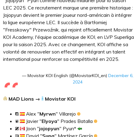
"Jojopyun" Pyun comme nouveau midlaner pour la saison
LEC 2025. Ce recrutement marque une première historique :
Jojopyun devient le premier joueur nord-américain à intégrer
la ligue européenne LEC. Il succède à Bartłomiej
"Fresskowy" Przewoźnik, qui rejoint officiellement Movistar
KOI Academy, l'équipe académique de KOI, en LVP Superliga
pour la saison 2025. Avec ce changement, KOI affiche sa
volonté de renouveler son effectif en intégrant un talent
international pour renforcer sa compétitivité en 2025.
— Movistar KOI English (@MovistarKOI_en)
December 6,
2024
MAD Lions →
Movistar KOI
Alex "
Myrwn
" Villarejo
Javier "
Elyoya
" Prades Batalla
Joon "
jojopyun
" Pyun*
David "
Supa
" Martínez García