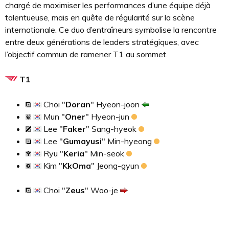
chargé de maximiser les performances d’une équipe déjà
talentueuse, mais en quête de régularité sur la scène
internationale. Ce duo d’entraîneurs symbolise la rencontre
entre deux générations de leaders stratégiques, avec
l’objectif commun de ramener T1 au sommet.
T1
Choi "
Doran
" Hyeon-joon
Mun "
Oner
" Hyeon-jun
Lee "
Faker
" Sang-hyeok
Lee "
Gumayusi
" Min-hyeong
Ryu "
Keria
" Min-seok
Kim "
KkOma
" Jeong-gyun
Choi "
Zeus
" Woo-je