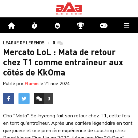
Me
Accueil
Flux
Directs
Compétitions
Actu jeux v
LEAGUE OF LEGENDS
0
commentaires
Mercato LoL : Mata de retour
chez T1 comme entraîneur aux
côtés de KkOma
Publié par
Flamm
le
21 nov. 2024
0
ACCÉDER AUX
COMMENTAIRES
Cho "Mata" Se-hyeong fait son retour chez T1, cette fois
en tant qu'entraîneur. Après une carrière légendaire en tant
que joueur et une première expérience de coaching chez
Royal Never Give Up en 2020, il épaulera Kim "KkOma"