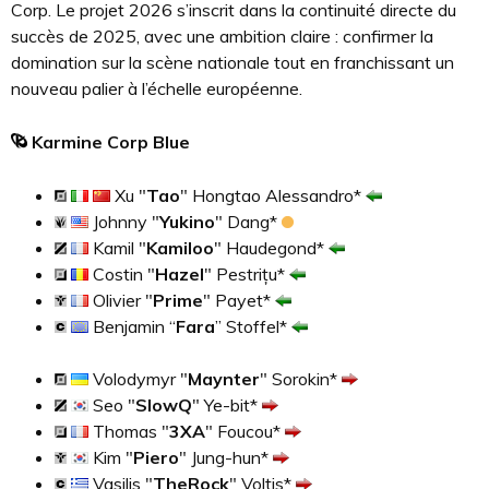
Corp. Le projet 2026 s’inscrit dans la continuité directe du
succès de 2025, avec une ambition claire : confirmer la
domination sur la scène nationale tout en franchissant un
nouveau palier à l’échelle européenne.
Karmine Corp Blue
Xu "
Tao
" Hongtao Alessandro*
Johnny "
Yukino
" Dang*
Kamil "
Kamiloo
" Haudegond*
Costin "
Hazel
" Pestrițu*
Olivier "
Prime
" Payet*
Benjamin “
Fara
” Stoffel*
Volodymyr "
Maynter
" Sorokin*
Seo "
SlowQ
" Ye-bit*
Thomas "
3XA
" Foucou*
Kim "
Piero
" Jung-hun*
Vasilis "
TheRock
" Voltis*