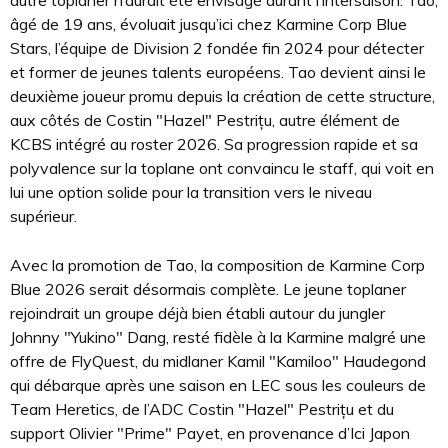
autre toplaner n’aurait été envisagé durant l’intersaison. Tao,
âgé de 19 ans, évoluait jusqu’ici chez Karmine Corp Blue
Stars, l’équipe de Division 2 fondée fin 2024 pour détecter
et former de jeunes talents européens. Tao devient ainsi le
deuxième joueur promu depuis la création de cette structure,
aux côtés de Costin "Hazel" Pestrițu, autre élément de
KCBS intégré au roster 2026. Sa progression rapide et sa
polyvalence sur la toplane ont convaincu le staff, qui voit en
lui une option solide pour la transition vers le niveau
supérieur.
Avec la promotion de Tao, la composition de Karmine Corp
Blue 2026 serait désormais complète. Le jeune toplaner
rejoindrait un groupe déjà bien établi autour du jungler
Johnny "Yukino" Dang, resté fidèle à la Karmine malgré une
offre de FlyQuest, du midlaner Kamil "Kamiloo" Haudegond
qui débarque après une saison en LEC sous les couleurs de
Team Heretics, de l’ADC Costin "Hazel" Pestrițu et du
support Olivier "Prime" Payet, en provenance d’Ici Japon