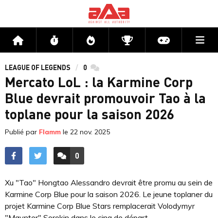
Me
Accueil
Flux
Directs
Compétitions
Actu jeux v
LEAGUE OF LEGENDS
0
commentaires
Mercato LoL : la Karmine Corp
Blue devrait promouvoir Tao à la
toplane pour la saison 2026
Publié par
Flamm
le
22 nov. 2025
0
ACCÉDER AUX
COMMENTAIRES
Xu "Tao" Hongtao Alessandro devrait être promu au sein de
Karmine Corp Blue pour la saison 2026. Le jeune toplaner du
projet Karmine Corp Blue Stars remplacerait Volodymyr
"Maynter" Sorokin dans le cinq de départ.