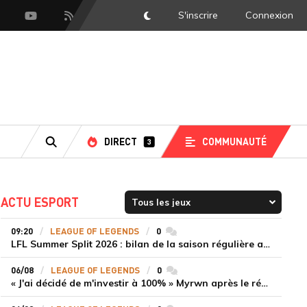
S'inscrire
Connexion
DarkMode
scord
Youtube
Flux RSS
DIRECT
COMMUNAUTÉ
3
RECHERCHE
ACTU ESPORT
09:20
LEAGUE OF LEGENDS
0
commentaires
LFL Summer Split 2026 : bilan de la saison régulière avec Solary en tête
06/08
LEAGUE OF LEGENDS
0
commentaires
« J'ai décidé de m'investir à 100% » Myrwn après le réveil de Movistar KOI face à Fnatic