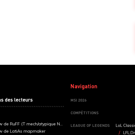
Navigation
ns des lecteurs
MSI 2026
COMPÉTITIONS
ew de RuFF (T mech/atypique N...
LEAGUE OF LEGENDS
LoL Classi
ew de LatiAs mapmaker
LFL,Di