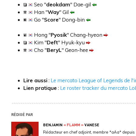
Seo "
deokdam
" Dae-gil
Han "
Way
" Gil
Go "
Score
" Dong-bin
Hong "
Pyosik
" Chang-hyeon
Kim "
Deft
" Hyuk-kyu
Cho "
BeryL
" Geon-hee
Lire aussi
:
Le mercato League of Legends de l'
Lien pratique
:
Le roster tracker du mercato L
RÉDIGÉ PAR
BENJAMIN
« FLAMM »
VANESE
Rédacteur en chef adjoint, membre *aAa* depuis 