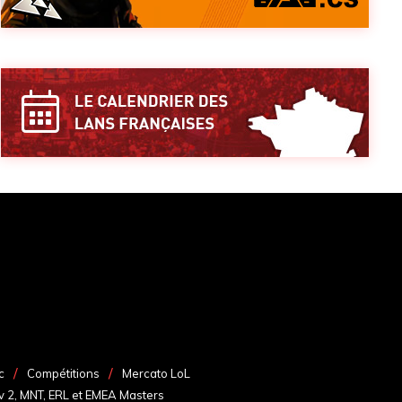
c
Compétitions
Mercato LoL
v 2, MNT, ERL et EMEA Masters