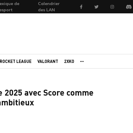
exique de
Calendrier
Facebook
Twitter
Instagram
'esport
des LAN
Di
ROCKET LEAGUE
VALORANT
2XKO
AUTRES PORTAILS
re 2025 avec Score comme
ambitieux