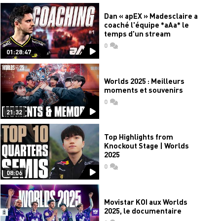
Dan « apEX » Madesclaire a
coaché l'équipe *aAa* le
temps d'un stream
0
commentaires
01:28:47
Worlds 2025 : Meilleurs
moments et souvenirs
0
commentaires
21:32
Top Highlights from
Knockout Stage | Worlds
2025
0
commentaires
08:06
Movistar KOI aux Worlds
2025, le documentaire