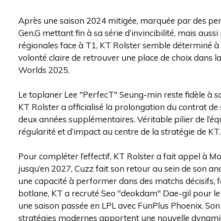
Après une saison 2024 mitigée, marquée par des pe
Gen.G mettant fin à sa série d’invincibilité, mais aus
régionales face à T1, KT Rolster semble déterminé à
volonté claire de retrouver une place de choix dans l
Worlds 2025.
Le toplaner Lee "PerfecT" Seung-min reste fidèle à so
KT Rolster a officialisé la prolongation du contrat 
deux années supplémentaires. Véritable pilier de l’é
régularité et d’impact au centre de la stratégie de KT.
Pour compléter l’effectif, KT Rolster a fait appel à
jusqu’en 2027, Cuzz fait son retour au sein de son a
une capacité à performer dans des matchs décisifs,
botlane, KT a recruté Seo "deokdam" Dae-gil pour le 
une saison passée en LPL avec FunPlus Phoenix. Son s
stratégies modernes apportent une nouvelle dynamiqu