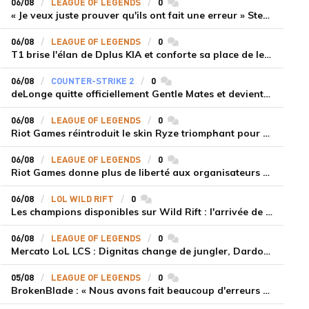
06/08
LEAGUE OF LEGENDS
0
commentaires
« Je veux juste prouver qu'ils ont fait une erreur » Stend se confie sur son mercato chaotique et ses ambitions avec Shifters
06/08
LEAGUE OF LEGENDS
0
commentaires
T1 brise l'élan de Dplus KIA et conforte sa place de leader en LCK 2026 Rounds 3-4
06/08
COUNTER-STRIKE 2
0
commentaires
deLonge quitte officiellement Gentle Mates et devient agent libre
06/08
LEAGUE OF LEGENDS
0
commentaires
Riot Games réintroduit le skin Ryze triomphant pour récompenser la scène amateur
06/08
LEAGUE OF LEGENDS
0
commentaires
Riot Games donne plus de liberté aux organisateurs de tournois locaux sur League of Legends
06/08
LOL WILD RIFT
0
commentaires
Les champions disponibles sur Wild Rift : l'arrivée de Cho'Gath
06/08
LEAGUE OF LEGENDS
0
commentaires
Mercato LoL LCS : Dignitas change de jungler, Dardoch fait son retour en LCS, eXyu annonce sa retraite
05/08
LEAGUE OF LEGENDS
0
commentaires
BrokenBlade : « Nous avons fait beaucoup d'erreurs bêtes, mais une victoire reste une victoire et c'est une chose dont on peut se réjouir »