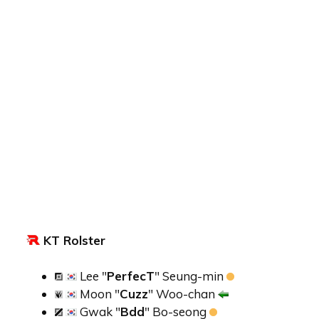
KT Rolster
Lee "
PerfecT
" Seung-min
Moon "
Cuzz
" Woo-chan
Gwak "
Bdd
" Bo-seong