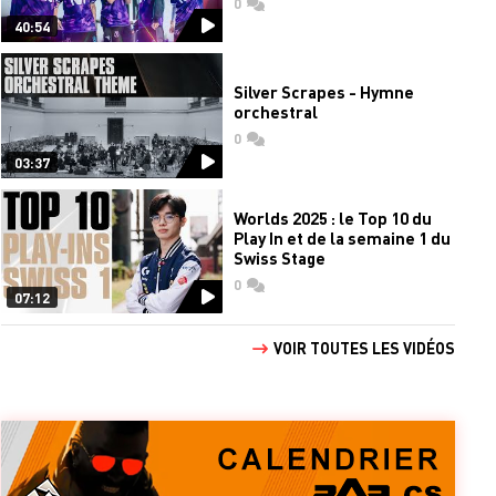
0
commentaires
40:54
Silver Scrapes - Hymne
orchestral
0
commentaires
03:37
Worlds 2025 : le Top 10 du
Play In et de la semaine 1 du
Swiss Stage
0
commentaires
07:12
VOIR TOUTES LES VIDÉOS