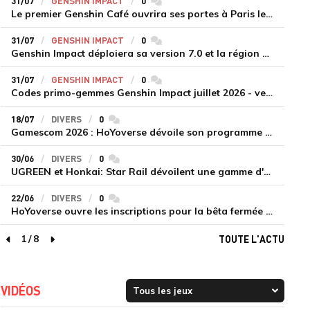
31/07
GENSHIN IMPACT
0
commentaires
Le premier Genshin Café ouvrira ses portes à Paris le 14 août
31/07
GENSHIN IMPACT
0
commentaires
Genshin Impact déploiera sa version 7.0 et la région de Snezhnaya le 12 août
31/07
GENSHIN IMPACT
0
commentaires
Codes primo-gemmes Genshin Impact juillet 2026 - version 7.0
18/07
DIVERS
0
commentaires
Gamescom 2026 : HoYoverse dévoile son programme et présente deux nouveaux jeux inédits
30/06
DIVERS
0
commentaires
UGREEN et Honkai: Star Rail dévoilent une gamme d'accessoires de recharge en édition limitée
22/06
DIVERS
0
commentaires
HoYoverse ouvre les inscriptions pour la bêta fermée de Honkai : Nexus Anima
1
/
8
TOUTE L'ACTU
page précédente
page suivante
VIDÉOS