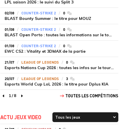
LPL saison 2026 : le suivi du Split 3
02/08
COUNTER-STRIKE 2
0
commentaires
BLAST Bounty Summer : le titre pour MOUZ
01/08
COUNTER-STRIKE 2
0
commentaires
BLAST Open Porto : toutes les informations sur le tournoi
01/08
COUNTER-STRIKE 2
0
commentaires
EWC CS2 : Vitality et 3DMAX de la partie
21/07
LEAGUE OF LEGENDS
0
commentaires
Esports Nations Cup 2026 : toutes les infos sur le tournoi
20/07
LEAGUE OF LEGENDS
3
commentaires
Esports World Cup LoL 2026 : le titre pour Dplus KIA
1
/
8
TOUTES LES COMPÉTITIONS
page précédente
page suivante
ACTU JEUX VIDEO