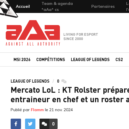
Team & agenda
L
Accueil
Partenaires
*aAa* cs
l
Team-aAa - against All authority
LIVING FOR ESPORT
SINCE 2000
MSI 2026
COMPÉTITIONS
LEAGUE OF LEGENDS
CS2
LEAGUE OF LEGENDS
0
commentaires
Mercato LoL : KT Rolster prépa
entraineur en chef et un roster 
Publié par
Flamm
le
21 nov. 2024
0
ACCÉDER AUX
COMMENTAIRES