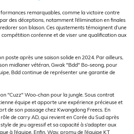
rformances remarquables, comme la victoire contre
si par des déceptions, notamment l’élimination en finales
 redorer son blason. Ces ajustements témoignent d’une
a compétition coréenne et de viser une qualification aux
n poste après une saison solide en 2024. Par ailleurs,
de son midlaner vétéran, Gwak "Bdd" Bo-seong, pour
quipe, Bdd continue de représenter une garantie de
 Moon "Cuzz" Woo-chan pour la jungle. Sous contrat
ncienne équipe et apporte une expérience précieuse et
 fort de son passage chez Kwangdong Freecs. En
rôle de carry AD, qui revient en Corée du Sud après
tyle de jeu agressif et sa capacité à s’adapter aux
e à l’équipe. Enfin, Way, promu de l’équipe KT