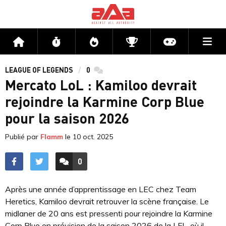
Me
Accueil
Flux
Directs
Compétitions
Actu jeux v
LEAGUE OF LEGENDS
0
commentaires
Mercato LoL : Kamiloo devrait
rejoindre la Karmine Corp Blue
pour la saison 2026
Publié par
Flamm
le
10 oct. 2025
0
ACCÉDER AUX
COMMENTAIRES
Après une année d’apprentissage en LEC chez Team
Heretics, Kamiloo devrait retrouver la scène française. Le
midlaner de 20 ans est pressenti pour rejoindre la Karmine
Corp Blue en prévision de la saison 2026 de la LFL, où il