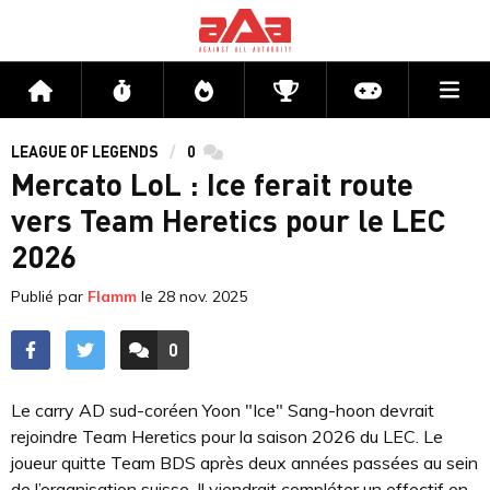
Me
Accueil
Flux
Directs
Compétitions
Actu jeux v
LEAGUE OF LEGENDS
0
commentaires
Mercato LoL : Ice ferait route
vers Team Heretics pour le LEC
2026
Publié par
Flamm
le
28 nov. 2025
0
ACCÉDER AUX
COMMENTAIRES
Le carry AD sud-coréen Yoon "Ice" Sang-hoon devrait
rejoindre Team Heretics pour la saison 2026 du LEC. Le
joueur quitte Team BDS après deux années passées au sein
de l’organisation suisse. Il viendrait compléter un effectif en