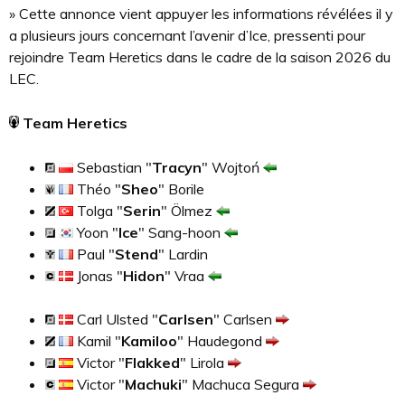
» Cette annonce vient appuyer les informations révélées il y
a plusieurs jours concernant l’avenir d’Ice, pressenti pour
rejoindre Team Heretics dans le cadre de la saison 2026 du
LEC.
Team Heretics
Sebastian "
Tracyn
" Wojtoń
Théo "
Sheo
" Borile
Tolga "
Serin
" Ölmez
Yoon "
Ice
" Sang-hoon
Paul "
Stend
" Lardin
Jonas "
Hidon
" Vraa
Carl Ulsted "
Carlsen
" Carlsen
Kamil "
Kamiloo
" Haudegond
Victor "
Flakked
" Lirola
Victor "
Machuki
" Machuca Segura