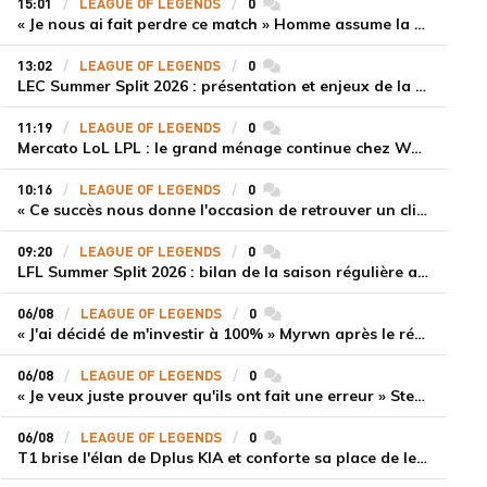
15:01
LEAGUE OF LEGENDS
0
commentaires
« Je nous ai fait perdre ce match » Homme assume la responsabilité de la défaite de HLE face à Gen.G
13:02
LEAGUE OF LEGENDS
0
commentaires
LEC Summer Split 2026 : présentation et enjeux de la troisième semaine de compétition
11:19
LEAGUE OF LEGENDS
0
commentaires
Mercato LoL LPL : le grand ménage continue chez Weibo Gaming, Jiejie quitte le navire au profit de Xiaohao
10:16
LEAGUE OF LEGENDS
0
commentaires
« Ce succès nous donne l'occasion de retrouver un climat beaucoup plus positif » Ryu et Canyon soulagés après la victoire de Gen.G sur HLE
09:20
LEAGUE OF LEGENDS
0
commentaires
LFL Summer Split 2026 : bilan de la saison régulière avec Solary en tête
06/08
LEAGUE OF LEGENDS
0
commentaires
« J'ai décidé de m'investir à 100% » Myrwn après le réveil de Movistar KOI face à Fnatic
06/08
LEAGUE OF LEGENDS
0
commentaires
« Je veux juste prouver qu'ils ont fait une erreur » Stend se confie sur son mercato chaotique et ses ambitions avec Shifters
06/08
LEAGUE OF LEGENDS
0
commentaires
T1 brise l'élan de Dplus KIA et conforte sa place de leader en LCK 2026 Rounds 3-4