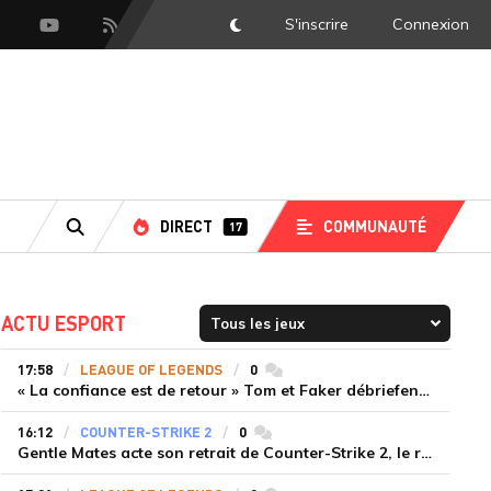
S'inscrire
Connexion
DarkMode
scord
Youtube
Flux RSS
DIRECT
COMMUNAUTÉ
17
RECHERCHE
ACTU ESPORT
17:58
LEAGUE OF LEGENDS
0
commentaires
« La confiance est de retour » Tom et Faker débriefent la victoire convaincante de T1 face à Dplus KIA
16:12
COUNTER-STRIKE 2
0
commentaires
Gentle Mates acte son retrait de Counter-Strike 2, le roster ibérique libéré