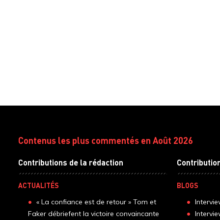
Contenus les plus commentés en Août 2026
Contributions de la rédaction
Contributio
ACTUALITÉS
BLOGS
« La confiance est de retour » Tom et
Intervi
Faker débriefent la victoire convaincante
Intervi