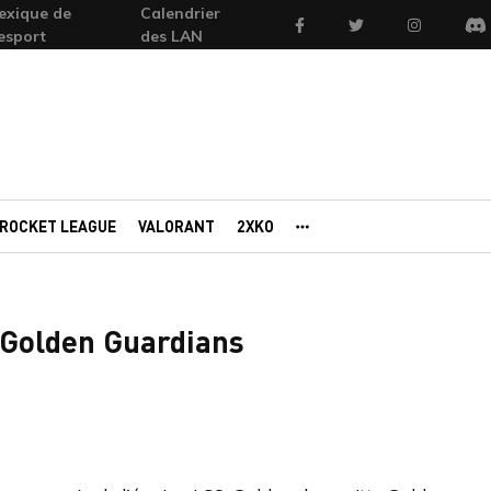
exique de
Calendrier
Facebook
Twitter
Instagram
'esport
des LAN
Di
ROCKET LEAGUE
VALORANT
2XKO
AUTRES PORTAILS
 Golden Guardians