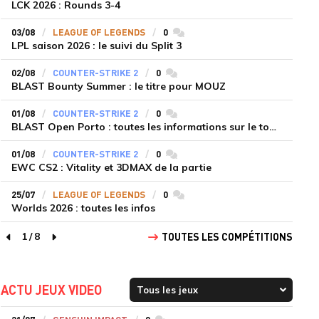
LCK 2026 : Rounds 3-4
03/08
LEAGUE OF LEGENDS
0
commentaires
LPL saison 2026 : le suivi du Split 3
02/08
COUNTER-STRIKE 2
0
commentaires
BLAST Bounty Summer : le titre pour MOUZ
01/08
COUNTER-STRIKE 2
0
commentaires
BLAST Open Porto : toutes les informations sur le tournoi
01/08
COUNTER-STRIKE 2
0
commentaires
EWC CS2 : Vitality et 3DMAX de la partie
25/07
LEAGUE OF LEGENDS
0
commentaires
Worlds 2026 : toutes les infos
1
/
8
TOUTES LES COMPÉTITIONS
page précédente
page suivante
ACTU JEUX VIDEO