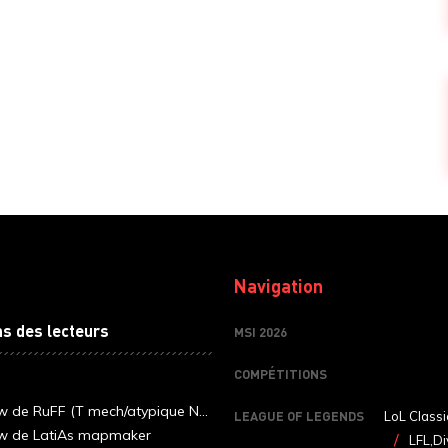
Navigation
ns des lecteurs
MSI 2026
COMPÉTITIONS
ew de RuFF (T mech/atypique N...
LEAGUE OF LEGENDS
LoL Classi
ew de LatiAs mapmaker
LFL,Di