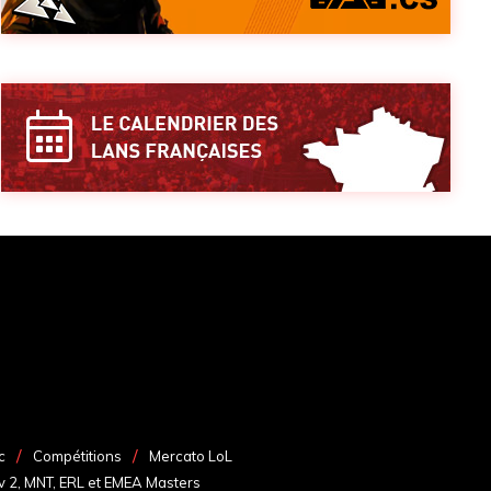
c
Compétitions
Mercato LoL
v 2, MNT, ERL et EMEA Masters