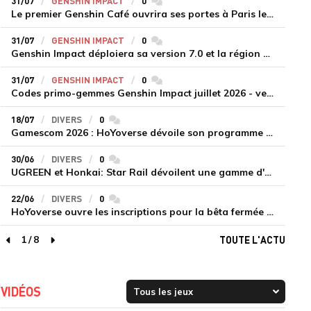
31/07
GENSHIN IMPACT
0
commentaires
Le premier Genshin Café ouvrira ses portes à Paris le 14 août
31/07
GENSHIN IMPACT
0
commentaires
Genshin Impact déploiera sa version 7.0 et la région de Snezhnaya le 12 août
31/07
GENSHIN IMPACT
0
commentaires
Codes primo-gemmes Genshin Impact juillet 2026 - version 7.0
18/07
DIVERS
0
commentaires
Gamescom 2026 : HoYoverse dévoile son programme et présente deux nouveaux jeux inédits
30/06
DIVERS
0
commentaires
UGREEN et Honkai: Star Rail dévoilent une gamme d'accessoires de recharge en édition limitée
22/06
DIVERS
0
commentaires
HoYoverse ouvre les inscriptions pour la bêta fermée de Honkai : Nexus Anima
1
/
8
TOUTE L'ACTU
page précédente
page suivante
VIDÉOS