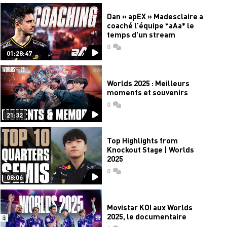
Dan « apEX » Madesclaire a
coaché l'équipe *aAa* le
temps d'un stream
0
commentaires
01:28:47
Worlds 2025 : Meilleurs
moments et souvenirs
0
commentaires
21:32
Top Highlights from
Knockout Stage | Worlds
2025
0
commentaires
08:06
Movistar KOI aux Worlds
2025, le documentaire