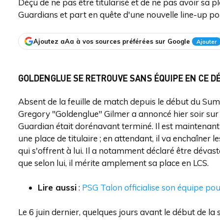
Déçu de ne pas être titularisé et de ne pas avoir sa p
Guardians et part en quête d'une nouvelle line-up pour
Ajoutez aAa à vos sources préférées sur Google
Ajouter
GOLDENGLUE SE RETROUVE SANS ÉQUIPE EN CE D
Absent de la feuille de match depuis le début du Sum
Gregory "Goldenglue" Gilmer a annoncé hier soir su
Guardian était dorénavant terminé. Il est maintenan
une place de titulaire ; en attendant, il va enchaîner 
qui s'offrent à lui. Il a notamment déclaré être dévast
que selon lui, il mérite amplement sa place en LCS.
Lire aussi
:
PSG Talon officialise son équipe po
Le 6 juin dernier, quelques jours avant le début de la