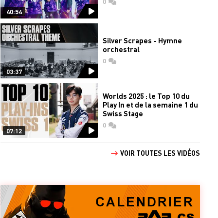
0
commentaires
40:54
Silver Scrapes - Hymne
orchestral
0
commentaires
03:37
Worlds 2025 : le Top 10 du
Play In et de la semaine 1 du
Swiss Stage
0
commentaires
07:12
VOIR TOUTES LES VIDÉOS