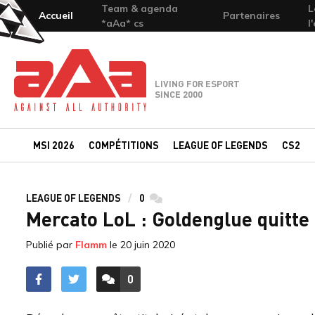
Team & agenda
L
Accueil
Partenaires
*aAa* cs
l
Team-aAa - against All authority
LIVING FOR ESPORT
SINCE 2000
MSI 2026
COMPÉTITIONS
LEAGUE OF LEGENDS
CS2
LEAGUE OF LEGENDS
0
commentaires
Mercato LoL : Goldenglue quitte
Publié par
Flamm
le
20 juin 2020
0
ACCÉDER AUX
COMMENTAIRES