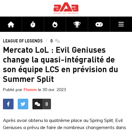
Me
Accueil
Flux
Directs
Compétitions
Actu jeux v
LEAGUE OF LEGENDS
0
commentaires
Mercato LoL : Evil Geniuses
change la quasi-intégralité de
son équipe LCS en prévision du
Summer Split
Publié par
Flamm
le
30 avr. 2023
0
ACCÉDER AUX
COMMENTAIRES
Après avoir obtenu la quatrième place au Spring Split, Evil
Geniuses a prévu de faire de nombreux changements dans