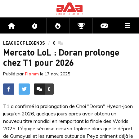
Me
Accueil
Flux
Directs
Compétitions
Actu jeux v
LEAGUE OF LEGENDS
0
commentaires
Mercato LoL : Doran prolonge
chez T1 pour 2026
Publié par
Flamm
le
17 nov. 2025
0
ACCÉDER AUX
COMMENTAIRES
T1 a confirmé la prolongation de Choi "Doran" Hyeon-joon
jusqu’en 2026, quelques jours après avoir obtenu un
nouveau titre mondial en remportant la finale des Worlds
2025. L’équipe sécurise ainsi sa toplane alors que le départ
de Gumayusi et les rumeurs autour de Peyz animent déjà le