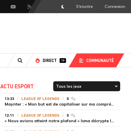
S'inscrire
Connexion
DarkMode
scord
Youtube
Flux RSS
DIRECT
COMMUNAUTÉ
19
RECHERCHE
ACTU ESPORT
13:33
LEAGUE OF LEGENDS
0
commentaires
Maynter : « Mon but est de capitaliser sur ma compréhension du jeu plutôt que sur ma mécanique pure »
12:11
LEAGUE OF LEGENDS
0
commentaires
« Nous avions atteint notre plafond » Isma décrypte le renouveau de GiantX et la victoire face à Movistar KOI