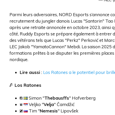
Parmi leurs adversaires, NORD Esports s’annonce co
recrutement du jungler danois Lucas "Santorin" Tao 
après une retraite annoncée en octobre 2023, ainsi q
côté, Ruddy Esports se prépare également à entrer d
des vétérans tels que Lucas "Perkz" Perković et Marci
LEC Jakob "YamatoCannon" Mebdi. La saison 2025 de l
formations prêtes à se disputer les premières places e
nordique.
Lire aussi
:
Los Ratones a le potentiel pour bri
Los Ratones
Simon "
Thebausffs
" Hofverberg
Veljko "
Velja
" Čamdžić
Tim "
Nemesis
" Lipovšek