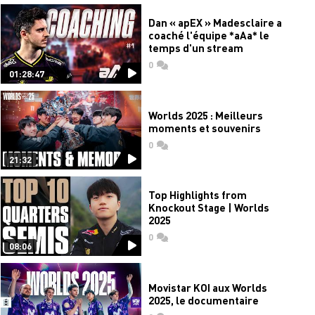
Dan « apEX » Madesclaire a
coaché l'équipe *aAa* le
temps d'un stream
0
commentaires
01:28:47
Worlds 2025 : Meilleurs
moments et souvenirs
0
commentaires
21:32
Top Highlights from
Knockout Stage | Worlds
2025
0
commentaires
08:06
Movistar KOI aux Worlds
2025, le documentaire