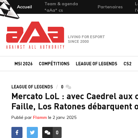
Team & agenda
L
Accueil
Partenaires
*aAa* cs
l
Team-aAa - against All authority
LIVING FOR ESPORT
SINCE 2000
MSI 2026
COMPÉTITIONS
LEAGUE OF LEGENDS
CS2
LEAGUE OF LEGENDS
0
commentaires
Mercato LoL : avec Caedrel aux
Faille, Los Ratones débarquent 
Publié par
Flamm
le
2 janv. 2025
0
ACCÉDER AUX
COMMENTAIRES