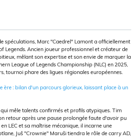
e spéculations, Marc "Caedrel" Lamont a officiellement
f Legends. Ancien joueur professionnel et créateur de
bitieux, mêlant son expertise et son envie de marquer la
rthern League of Legends Championship (NLC) en 2025,
s, tournoi phare des ligues régionales européennes.
e ère : bilan d'un parcours glorieux, laissant place à un
ui mêle talents confirmés et profils atypiques. Tim
son retour après une pause prolongée faute d'avoir pu
e en LEC et sa maîtrise mécanique, il incarne une
botlane, Juš "Crownie" Maruši tiendra le rôle de carry AD,