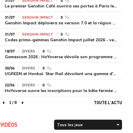
31/07
GENSHIN IMPACT
0
commentaires
Le premier Genshin Café ouvrira ses portes à Paris le 14 août
31/07
GENSHIN IMPACT
0
commentaires
Genshin Impact déploiera sa version 7.0 et la région de Snezhnaya le 12 août
31/07
GENSHIN IMPACT
0
commentaires
Codes primo-gemmes Genshin Impact juillet 2026 - version 7.0
18/07
DIVERS
0
commentaires
Gamescom 2026 : HoYoverse dévoile son programme et présente deux nouveaux jeux inédits
30/06
DIVERS
0
commentaires
UGREEN et Honkai: Star Rail dévoilent une gamme d'accessoires de recharge en édition limitée
22/06
DIVERS
0
commentaires
HoYoverse ouvre les inscriptions pour la bêta fermée de Honkai : Nexus Anima
1
/
8
TOUTE L'ACTU
page précédente
page suivante
VIDÉOS