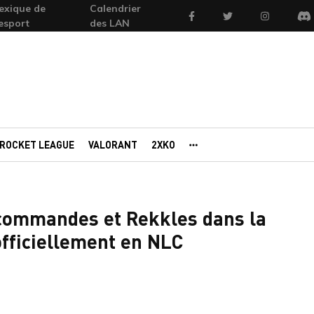
exique de
Calendrier
Facebook
Twitter
Instagram
'esport
des LAN
Di
ROCKET LEAGUE
VALORANT
2XKO
AUTRES PORTAILS
 commandes et Rekkles dans la
officiellement en NLC