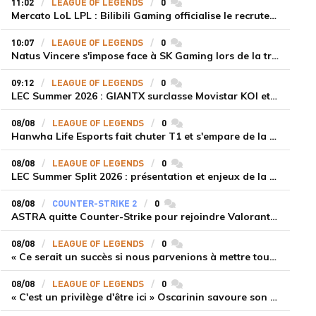
11:02
LEAGUE OF LEGENDS
0
commentaires
Mercato LoL LPL : Bilibili Gaming officialise le recrutement de Flandre sur la toplane
10:07
LEAGUE OF LEGENDS
0
commentaires
Natus Vincere s'impose face à SK Gaming lors de la troisième semaine du LEC Summer Split 2026
09:12
LEAGUE OF LEGENDS
0
commentaires
LEC Summer 2026 : GIANTX surclasse Movistar KOI et se fait une place sur le podium
08/08
LEAGUE OF LEGENDS
0
commentaires
Hanwha Life Esports fait chuter T1 et s'empare de la deuxième place du Legend Group
08/08
LEAGUE OF LEGENDS
0
commentaires
LEC Summer Split 2026 : présentation et enjeux de la troisième semaine de compétition
08/08
COUNTER-STRIKE 2
0
commentaires
ASTRA quitte Counter-Strike pour rejoindre Valorant et la scène compétitive Game Changers
08/08
LEAGUE OF LEGENDS
0
commentaires
« Ce serait un succès si nous parvenions à mettre tous les joueurs à niveau pour espérer atteindre les playoffs », Nukeduck et Mithy après la victoire de Team Heretics
08/08
LEAGUE OF LEGENDS
0
commentaires
« C'est un privilège d'être ici » Oscarinin savoure son retour en LEC et prépare sa revanche