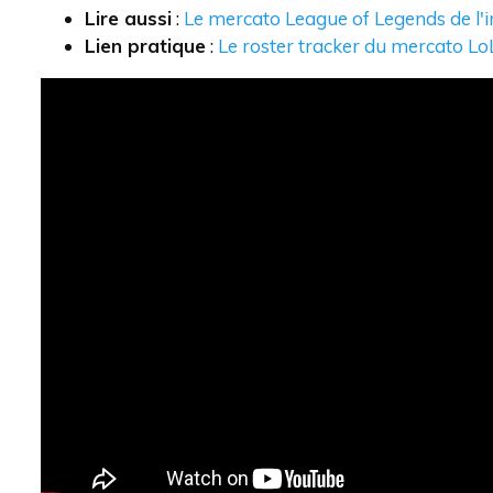
Lire aussi
:
Le mercato League of Legends de l'
Lien pratique
:
Le roster tracker du mercato L