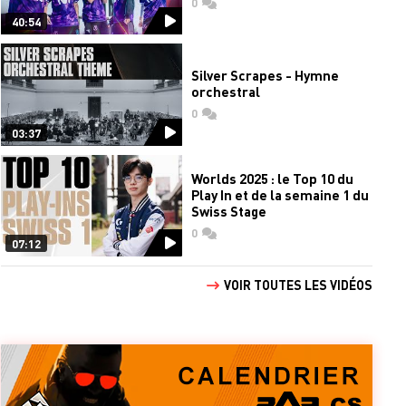
0
commentaires
40:54
Silver Scrapes - Hymne
orchestral
0
commentaires
03:37
Worlds 2025 : le Top 10 du
Play In et de la semaine 1 du
Swiss Stage
0
commentaires
07:12
VOIR TOUTES LES VIDÉOS