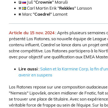
Juš "
Crownie
" Maruši
Carl Martin Erik "
Rekkles
" Larsson
Marc "
Caedrel
" Lamont
Article du 15 nov. 2024
: Après plusieurs semaines d
présenté Los Ratones, sa nouvelle équipe de League o
contenu influent, Caedrel se lance dans un projet am
scène compétitive. Los Ratones participera à la No
avec pour objectif une qualification aux EMEA Master
Lire aussi
:
Saken et la Karmine Corp, la fin d'un
avenir en suspens
Los Ratones repose sur une composition audacieuse q
"Nemesis" Lipovšek, ancien midlaner de Fnatic, fait 
se trouver une place de titulaire. Avec son expérienc
véritable force de frappe au sein de l’équipe. Sur la 