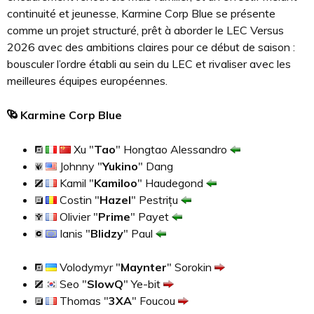
continuité et jeunesse, Karmine Corp Blue se présente
comme un projet structuré, prêt à aborder le LEC Versus
2026 avec des ambitions claires pour ce début de saison :
bousculer l’ordre établi au sein du LEC et rivaliser avec les
meilleures équipes européennes.
Karmine Corp Blue
Xu "
Tao
" Hongtao Alessandro
Johnny "
Yukino
" Dang
Kamil "
Kamiloo
" Haudegond
Costin "
Hazel
" Pestrițu
Olivier "
Prime
" Payet
Ianis "
Blidzy
" Paul
Volodymyr "
Maynter
" Sorokin
Seo "
SlowQ
" Ye-bit
Thomas "
3XA
" Foucou