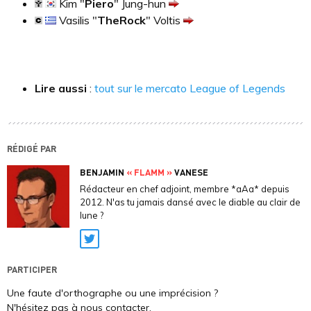
Kim "
Piero
" Jung-hun
Vasilis "
TheRock
" Voltis
Lire aussi
:
tout sur le mercato League of Legends
RÉDIGÉ PAR
BENJAMIN
« FLAMM »
VANESE
Rédacteur en chef adjoint, membre *aAa* depuis
2012. N'as tu jamais dansé avec le diable au clair de
lune ?
Twitter
PARTICIPER
Une faute d'orthographe ou une imprécision ?
N'hésitez pas à nous contacter.