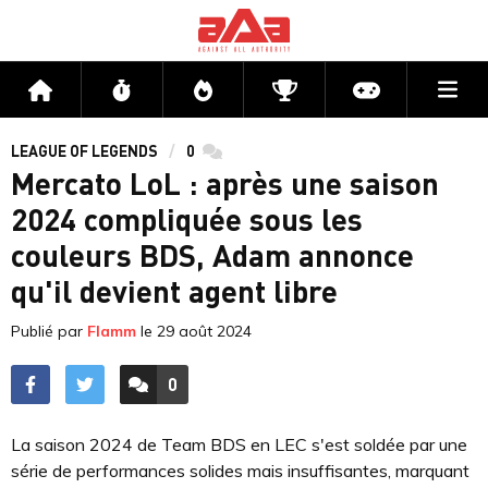
Me
Accueil
Flux
Directs
Compétitions
Actu jeux v
LEAGUE OF LEGENDS
0
commentaires
Mercato LoL : après une saison
2024 compliquée sous les
couleurs BDS, Adam annonce
qu'il devient agent libre
Publié par
Flamm
le
29 août 2024
0
ACCÉDER AUX
COMMENTAIRES
La saison 2024 de Team BDS en LEC s'est soldée par une
série de performances solides mais insuffisantes, marquant