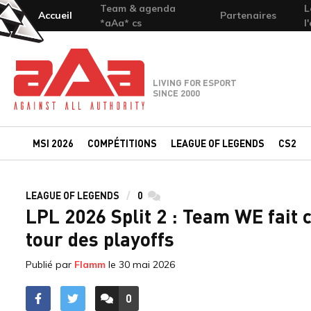
Team & agenda
L
Accueil
Partenaires
*aAa* cs
l
Team-aAa - against All authority
LIVING FOR ESPORT
SINCE 2000
MSI 2026
COMPÉTITIONS
LEAGUE OF LEGENDS
CS2
LEAGUE OF LEGENDS
0
commentaires
LPL 2026 Split 2 : Team WE fait 
tour des playoffs
Publié par
Flamm
le
30 mai 2026
0
ACCÉDER AUX
COMMENTAIRES