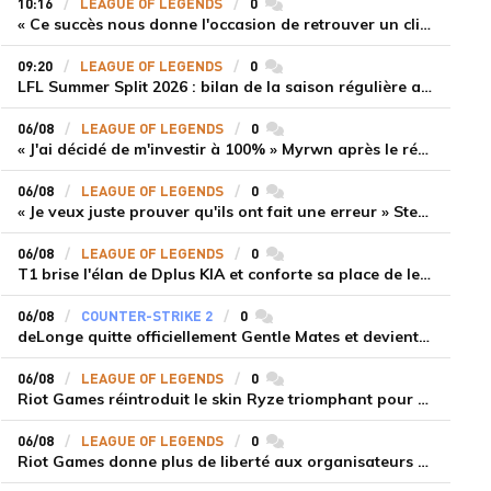
10:16
LEAGUE OF LEGENDS
0
commentaires
« Ce succès nous donne l'occasion de retrouver un climat beaucoup plus positif » Ryu et Canyon soulagés après la victoire de Gen.G sur HLE
09:20
LEAGUE OF LEGENDS
0
commentaires
LFL Summer Split 2026 : bilan de la saison régulière avec Solary en tête
06/08
LEAGUE OF LEGENDS
0
commentaires
« J'ai décidé de m'investir à 100% » Myrwn après le réveil de Movistar KOI face à Fnatic
06/08
LEAGUE OF LEGENDS
0
commentaires
« Je veux juste prouver qu'ils ont fait une erreur » Stend se confie sur son mercato chaotique et ses ambitions avec Shifters
06/08
LEAGUE OF LEGENDS
0
commentaires
T1 brise l'élan de Dplus KIA et conforte sa place de leader en LCK 2026 Rounds 3-4
06/08
COUNTER-STRIKE 2
0
commentaires
deLonge quitte officiellement Gentle Mates et devient agent libre
06/08
LEAGUE OF LEGENDS
0
commentaires
Riot Games réintroduit le skin Ryze triomphant pour récompenser la scène amateur
06/08
LEAGUE OF LEGENDS
0
commentaires
Riot Games donne plus de liberté aux organisateurs de tournois locaux sur League of Legends