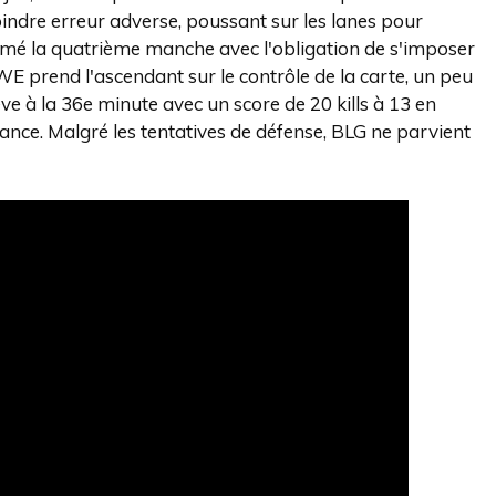
moindre erreur adverse, poussant sur les lanes pour
amé la quatrième manche avec l'obligation de s'imposer
E prend l'ascendant sur le contrôle de la carte, un peu
e à la 36e minute avec un score de 20 kills à 13 en
nce. Malgré les tentatives de défense, BLG ne parvient