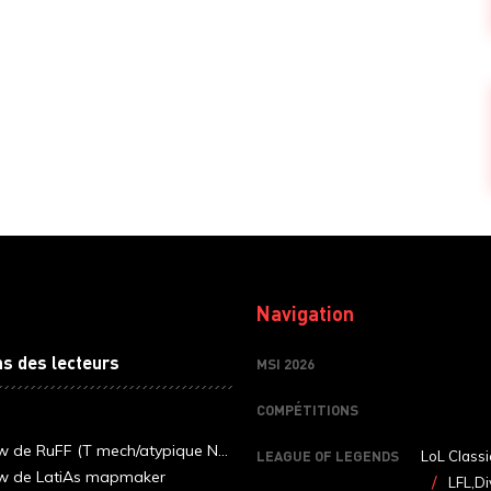
Navigation
ns des lecteurs
MSI 2026
COMPÉTITIONS
ew de RuFF (T mech/atypique N...
LEAGUE OF LEGENDS
LoL Classi
ew de LatiAs mapmaker
LFL,Di