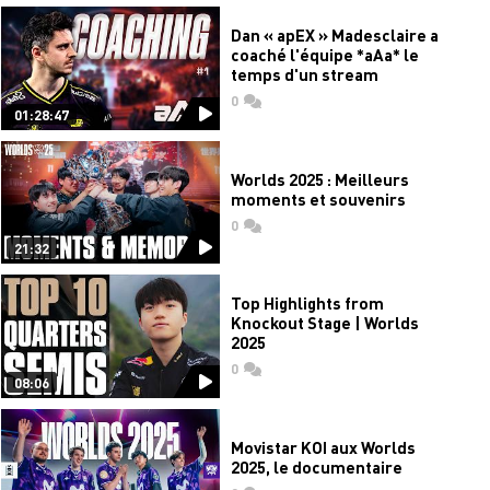
Dan « apEX » Madesclaire a
coaché l'équipe *aAa* le
temps d'un stream
0
commentaires
01:28:47
Worlds 2025 : Meilleurs
moments et souvenirs
0
commentaires
21:32
Top Highlights from
Knockout Stage | Worlds
2025
0
commentaires
08:06
Movistar KOI aux Worlds
2025, le documentaire