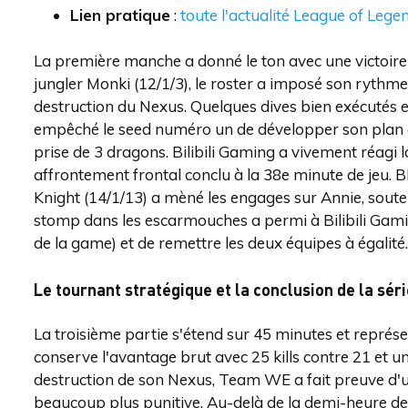
Lien pratique
:
toute l'actualité League of Lege
La première manche a donné le ton avec une victoir
jungler Monki (12/1/3), le roster a imposé son rythm
destruction du Nexus. Quelques dives bien exécutés 
empêché le seed numéro un de développer son plan de 
prise de 3 dragons. Bilibili Gaming a vivement réagi 
affrontement frontal conclu à la 38e minute de jeu. BL
Knight (14/1/13) a mèné les engages sur Annie, souten
stomp dans les escarmouches a permi à Bilibili Gamin
de la game) et de remettre les deux équipes à égalité.
Le tournant stratégique et la conclusion de la séri
La troisième partie s'étend sur 45 minutes et représe
conserve l'avantage brut avec 25 kills contre 21 et 
destruction de son Nexus, Team WE a fait preuve d'un
beaucoup plus punitive. Au-delà de la demi-heure d