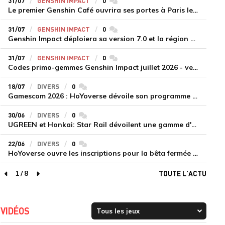
31/07
GENSHIN IMPACT
0
commentaires
Le premier Genshin Café ouvrira ses portes à Paris le 14 août
31/07
GENSHIN IMPACT
0
commentaires
Genshin Impact déploiera sa version 7.0 et la région de Snezhnaya le 12 août
31/07
GENSHIN IMPACT
0
commentaires
Codes primo-gemmes Genshin Impact juillet 2026 - version 7.0
18/07
DIVERS
0
commentaires
Gamescom 2026 : HoYoverse dévoile son programme et présente deux nouveaux jeux inédits
30/06
DIVERS
0
commentaires
UGREEN et Honkai: Star Rail dévoilent une gamme d'accessoires de recharge en édition limitée
22/06
DIVERS
0
commentaires
HoYoverse ouvre les inscriptions pour la bêta fermée de Honkai : Nexus Anima
1
/
8
TOUTE L'ACTU
page précédente
page suivante
VIDÉOS