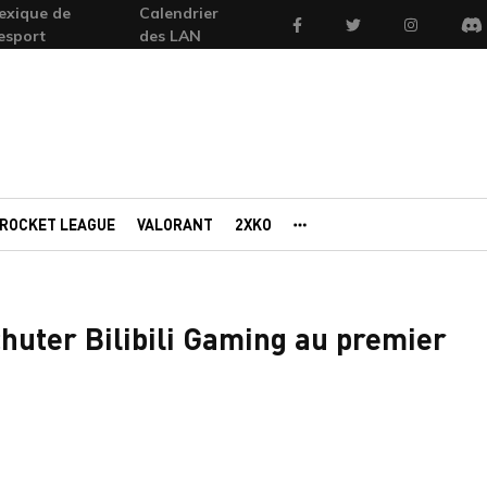
exique de
Calendrier
Facebook
Twitter
Instagram
'esport
des LAN
Di
ROCKET LEAGUE
VALORANT
2XKO
AUTRES PORTAILS
chuter Bilibili Gaming au premier