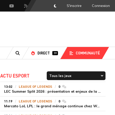
S'inscrire
Connexion
DarkMode
scord
Youtube
Flux RSS
DIRECT
COMMUNAUTÉ
19
RECHERCHE
ACTU ESPORT
13:02
LEAGUE OF LEGENDS
0
commentaires
LEC Summer Split 2026 : présentation et enjeux de la troisième semaine de compétition
11:19
LEAGUE OF LEGENDS
0
commentaires
Mercato LoL LPL : le grand ménage continue chez Weibo Gaming, Jiejie quitte le navire au profit de Xiaohao