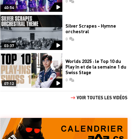
0
commentaires
40:54
Silver Scrapes - Hymne
orchestral
0
commentaires
03:37
Worlds 2025 : le Top 10 du
Play In et de la semaine 1 du
Swiss Stage
0
commentaires
07:12
VOIR TOUTES LES VIDÉOS