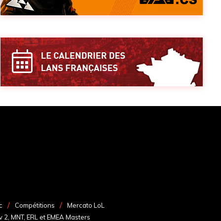
c
Compétitions
Mercato LoL
v 2, MNT, ERL et EMEA Masters