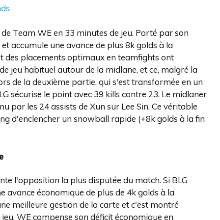
nds
e de Team WE en 33 minutes de jeu. Porté par son
e et accumule une avance de plus 8k golds à la
et des placements optimaux en teamfights ont
jeu habituel autour de la midlane, et ce, malgré la
lors de la deuxième partie, qui s'est transformée en un
G sécurise le point avec 39 kills contre 23. Le midlaner
u par les 24 assists de Xun sur Lee Sin. Ce véritable
g d'enclencher un snowball rapide (+8k golds à la fin
e
nte l'opposition la plus disputée du match. Si BLG
une avance économique de plus de 4k golds à la
e meilleure gestion de la carte et c'est montré
e jeu, WE compense son déficit économique en