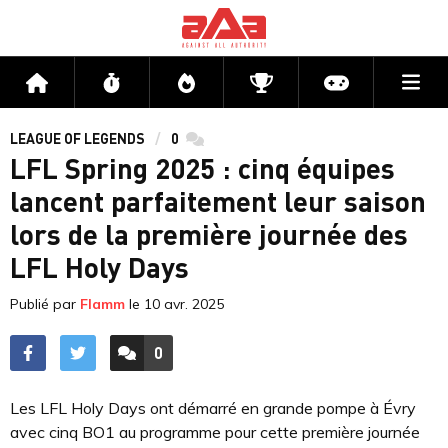
Me
Accueil
Flux
Directs
Compétitions
Actu jeux v
LEAGUE OF LEGENDS
0
commentaires
LFL Spring 2025 : cinq équipes
lancent parfaitement leur saison
lors de la première journée des
LFL Holy Days
Publié par
Flamm
le
10 avr. 2025
0
ACCÉDER AUX
COMMENTAIRES
Les LFL Holy Days ont démarré en grande pompe à Évry
avec cinq BO1 au programme pour cette première journée