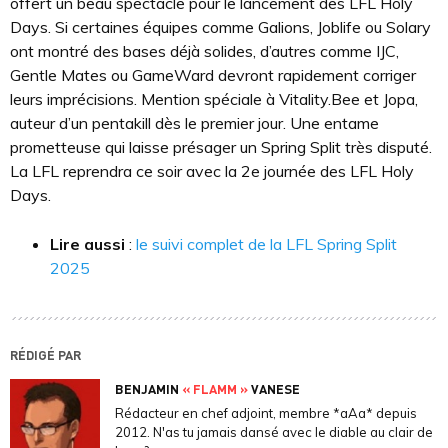
offert un beau spectacle pour le lancement des LFL Holy
Days. Si certaines équipes comme Galions, Joblife ou Solary
ont montré des bases déjà solides, d’autres comme IJC,
Gentle Mates ou GameWard devront rapidement corriger
leurs imprécisions. Mention spéciale à Vitality.Bee et Jopa,
auteur d’un pentakill dès le premier jour. Une entame
prometteuse qui laisse présager un Spring Split très disputé.
La LFL reprendra ce soir avec la 2e journée des LFL Holy
Days.
Lire aussi
:
le suivi complet de la LFL Spring Split
2025
RÉDIGÉ PAR
BENJAMIN
« FLAMM »
VANESE
Rédacteur en chef adjoint, membre *aAa* depuis
2012. N'as tu jamais dansé avec le diable au clair de