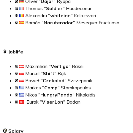
Oliver "
Dajor
" Ryppa
Thomas "
Soldier
" Haudecoeur
Alexandru "
whiteinn
" Kolozsvari
Ramón "
Naruterador
" Meseguer Fructuoso
Joblife
Maximilian "
Vertigo
" Rassi
Marcel "
Shift
" Bąk
Paweł "
Czekolad
" Szczepanik
Markos "
Comp
" Stamkopoulos
Nikos "
HungryPanda
" Nikolaidis
Burak "
Viser1on
" Badan
Solary