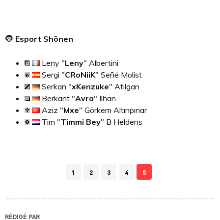
Esport Shōnen
Leny "
Leny
" Albertini
Sergi "
CRoNiiK
" Señé Molist
Serkan "
xKenzuke
" Atılgan
Berkant "
Avra
" Ilhan
Aziz "
Mxe
" Görkem Altınpınar
Tim "
Timmi Bey
" B Heldens
1
2
3
4
5
RÉDIGÉ PAR