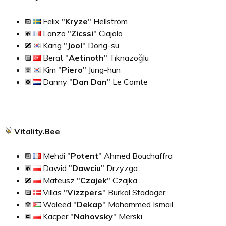
Felix "
Kryze
" Hellström
Lanzo "
Zicssi
" Ciajolo
Kang "
Jool
" Dong-su
Berat "
Aetinoth
" Tıknazoğlu
Kim "
Piero
" Jung-hun
Danny "
Dan Dan
" Le Comte
Vitality.Bee
Mehdi "
Potent
" Ahmed Bouchaffra
Dawid "
Dawciu
" Drzyzga
Mateusz "
Czajek
" Czajka
Villas "
Vizzpers
" Burkal Stadager
Waleed "
Dekap
" Mohammed Ismail
Kacper "
Nahovsky
" Merski