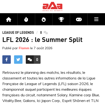
Me
Accueil
Flux
Directs
Compétitions
Actu jeux v
LEAGUE OF LEGENDS
0
commentaires
LFL 2026 : le Summer Split
Publié par
Flamm
le
7 août 2026
0
ACCÉDER AUX
COMMENTAIRES
Retrouvez le planning des matchs, les résultats, le
classement et toutes les autres informations de la Ligue
Française de League of Legends (LFL) saison 2026, le
championnat auquel participent les meilleures équipes
françaises du circuit, notamment Solary, Karmine corp Blue,
Vitality.Bee, Galions, Ici Japon Corp., Esprit Shōnen et TLN