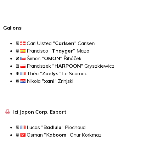
Galions
Carl Ulsted "
Carlsen
" Carlsen
Francisco "
Thayger
" Mazo
Šimon "
OMON
" Řiháček
Franciszek "
HARPOON
" Gryszkiewicz
Théo "
Zoelys
" Le Scornec
Nikola "
xani
" Zrinjski
Ici Japon Corp. Esport
Lucas "
Badlulu
" Piochaud
Osman "
Kaboom
" Onur Korkmaz