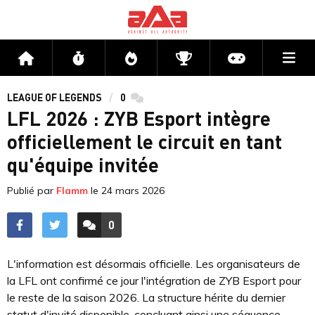
Me
Accueil
Flux
Directs
Compétitions
Actu jeux v
LEAGUE OF LEGENDS
0
commentaires
LFL 2026 : ZYB Esport intègre
officiellement le circuit en tant
qu'équipe invitée
Publié par
Flamm
le
24 mars 2026
0
ACCÉDER AUX
COMMENTAIRES
L'information est désormais officielle. Les organisateurs de
la LFL ont confirmé ce jour l'intégration de ZYB Esport pour
le reste de la saison 2026. La structure hérite du dernier
statut d'invité disponible, concluant ainsi une séquence