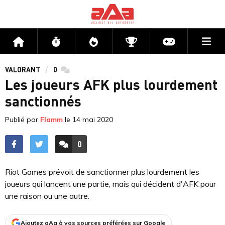
Me
Accueil
Flux
Directs
Compétitions
Actu jeux v
VALORANT
0
commentaires
Les joueurs AFK plus lourdement
sanctionnés
Publié par
Flamm
le
14 mai 2020
0
ACCÉDER AUX
COMMENTAIRES
Riot Games prévoit de sanctionner plus lourdement les
joueurs qui lancent une partie, mais qui décident d'AFK pour
une raison ou une autre.
Ajoutez aAa à vos sources préférées sur Google