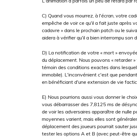
L'animation a parfois un peu de retard par r
C) Quand vous mourrez, à l'écran, votre cad
empêche de voir ce qu'il a fait juste après v
cadavre » dans le prochain patch ou le suiv
aidera à vérifier qu'il a bien interrompu son
D) La notification de votre « mort » envoyée
du déplacement. Nous pouvons « retarder » 
témoin des conditions exactes dans lesquell
immobile). L'inconvénient c'est que pendant c
en bénéficiant d'une extension de vie facti
E) Nous pourrions aussi vous donner le choix
vous débarrasser des 7,8125 ms de désynchr
de voir les adversaires apparaître de nulle
moyennes varient, mais elles sont généralem
déplacement des joueurs pourrait sauter jusq
tester les options A et B (avec peut-être qu