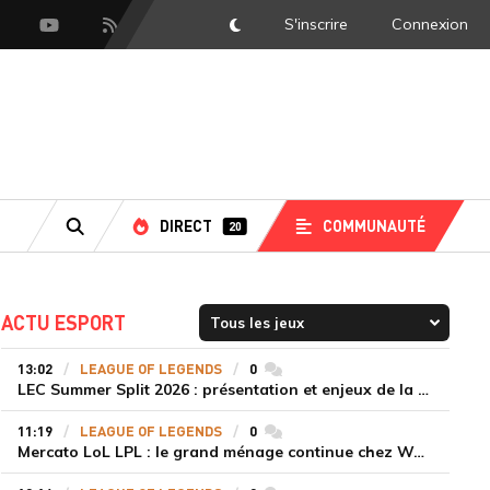
S'inscrire
Connexion
DarkMode
scord
Youtube
Flux RSS
DIRECT
COMMUNAUTÉ
20
RECHERCHE
ACTU ESPORT
13:02
LEAGUE OF LEGENDS
0
commentaires
LEC Summer Split 2026 : présentation et enjeux de la troisième semaine de compétition
11:19
LEAGUE OF LEGENDS
0
commentaires
Mercato LoL LPL : le grand ménage continue chez Weibo Gaming, Jiejie quitte le navire au profit de Xiaohao