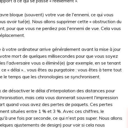
apport à ce qui se passe « réellement ».
avre bloque (souvent) votre vue de l'ennemi, ce qui vous
ous avoir tué(e). Nous allons supprimer cette « obstruction du
ant, pour que vous ne perdiez pas l'ennemi de vue. Cela vous
 déplacement.
 à votre ordinateur arrive généralement avant la mise à jour
votre mort de quelques millisecondes pour que vous soyez
es l'adversaire vous a éliminé(e) (par exemple, en se tenant
e « délai »... vous êtes au purgatoire : vous êtes à terre tout
ce le temps que les chronologies se synchronisent.
 de désactiver le délai d'interpolation des distances pour
onisation, mais cela vous donnerait souvent l'impression
 part quand vous avez des pertes de paquets. Ces pertes
ent situées entre 1 % et 3 %. Avec ces chiffres, le
u'à une fois par seconde, ce qui n'est pas super. Nous allons
elques ajustements de design) pour voir si cela nous