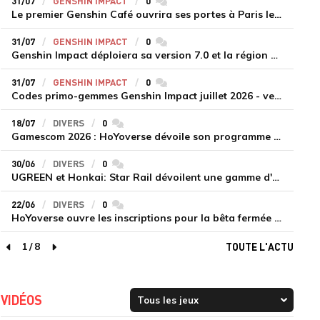
31/07
GENSHIN IMPACT
0
commentaires
Le premier Genshin Café ouvrira ses portes à Paris le 14 août
31/07
GENSHIN IMPACT
0
commentaires
Genshin Impact déploiera sa version 7.0 et la région de Snezhnaya le 12 août
31/07
GENSHIN IMPACT
0
commentaires
Codes primo-gemmes Genshin Impact juillet 2026 - version 7.0
18/07
DIVERS
0
commentaires
Gamescom 2026 : HoYoverse dévoile son programme et présente deux nouveaux jeux inédits
30/06
DIVERS
0
commentaires
UGREEN et Honkai: Star Rail dévoilent une gamme d'accessoires de recharge en édition limitée
22/06
DIVERS
0
commentaires
HoYoverse ouvre les inscriptions pour la bêta fermée de Honkai : Nexus Anima
1
/
8
TOUTE L'ACTU
page précédente
page suivante
VIDÉOS