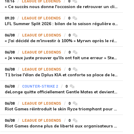
10:16
LEAGUE OF LEGENDS
0
commentaires
« Ce succès nous donne l'occasion de retrouver un climat beaucoup plus positif » Ryu et Canyon soulagés après la victoire de Gen.G sur HLE
09:20
LEAGUE OF LEGENDS
0
commentaires
LFL Summer Split 2026 : bilan de la saison régulière avec Solary en tête
06/08
LEAGUE OF LEGENDS
0
commentaires
« J'ai décidé de m'investir à 100% » Myrwn après le réveil de Movistar KOI face à Fnatic
06/08
LEAGUE OF LEGENDS
0
commentaires
« Je veux juste prouver qu'ils ont fait une erreur » Stend se confie sur son mercato chaotique et ses ambitions avec Shifters
06/08
LEAGUE OF LEGENDS
0
commentaires
T1 brise l'élan de Dplus KIA et conforte sa place de leader en LCK 2026 Rounds 3-4
06/08
COUNTER-STRIKE 2
0
commentaires
deLonge quitte officiellement Gentle Mates et devient agent libre
06/08
LEAGUE OF LEGENDS
0
commentaires
Riot Games réintroduit le skin Ryze triomphant pour récompenser la scène amateur
06/08
LEAGUE OF LEGENDS
0
commentaires
Riot Games donne plus de liberté aux organisateurs de tournois locaux sur League of Legends