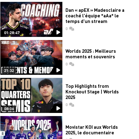
Dan « apEX » Madesclaire a
coaché l'équipe *aAa* le
temps d'un stream
0
commentaires
01:28:47
Worlds 2025 : Meilleurs
moments et souvenirs
0
commentaires
21:32
Top Highlights from
Knockout Stage | Worlds
2025
0
commentaires
08:06
Movistar KOI aux Worlds
2025, le documentaire