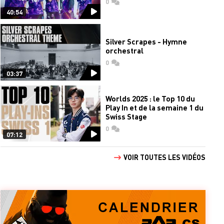
0
commentaires
40:54
Silver Scrapes - Hymne
orchestral
0
commentaires
03:37
Worlds 2025 : le Top 10 du
Play In et de la semaine 1 du
Swiss Stage
0
commentaires
07:12
VOIR TOUTES LES VIDÉOS