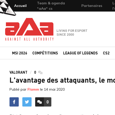
Team & agenda
L
Accueil
Partenaires
*aAa* cs
l
Team-aAa - against All authority
LIVING FOR ESPORT
SINCE 2000
MSI 2026
COMPÉTITIONS
LEAGUE OF LEGENDS
CS2
VALORANT
0
commentaires
L'avantage des attaquants, le m
Publié par
Flamm
le
14 mai 2020
0
ACCÉDER AUX
COMMENTAIRES