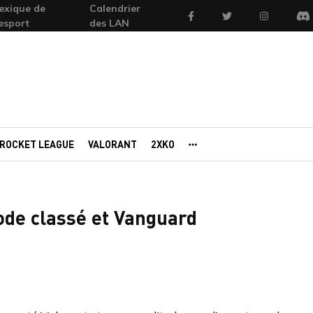
exique de
Calendrier
Facebook
Twitter
Instagram
'esport
des LAN
Di
ROCKET LEAGUE
VALORANT
2XKO
AUTRES PORTAILS
ode classé et Vanguard