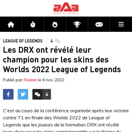
Me
Accueil
Flux
Directs
Compétitions
Actu jeux v
LEAGUE OF LEGENDS
4
commentaires
Les DRX ont révélé leur
champion pour les skins des
Worlds 2022 League of Legends
Publié par
Flamm
le
6 nov. 2022
4
ACCÉDER AUX
COMMENTAIRES
C'est au cours de la conférence organisée après leur victoire
contre T1 en finale des Worlds 2022 de League of
Legends que les joueurs de la formation DRX ont révélé
leurs choix pour les skins commémoratifs sur le thème du