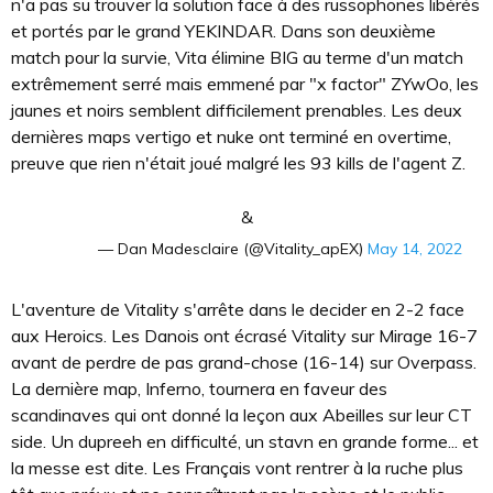
n'a pas su trouver la solution face à des russophones libérés
et portés par le grand YEKINDAR. Dans son deuxième
match pour la survie, Vita élimine BIG au terme d'un match
extrêmement serré mais emmené par "x factor" ZYwOo, les
jaunes et noirs semblent difficilement prenables. Les deux
dernières maps vertigo et nuke ont terminé en overtime,
preuve que rien n'était joué malgré les 93 kills de l'agent Z.
&
— Dan Madesclaire (@Vitality_apEX)
May 14, 2022
L'aventure de Vitality s'arrête dans le decider en 2-2 face
aux Heroics. Les Danois ont écrasé Vitality sur Mirage 16-7
avant de perdre de pas grand-chose (16-14) sur Overpass.
La dernière map, Inferno, tournera en faveur des
scandinaves qui ont donné la leçon aux Abeilles sur leur CT
side. Un dupreeh en difficulté, un stavn en grande forme... et
la messe est dite. Les Français vont rentrer à la ruche plus