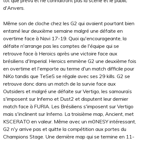
tôt que prévu et ne connaîtront pas la scène et le public
d'Anvers.
Même son de cloche chez les G2 qui avaient pourtant bien
entamé leur deuxième semaine malgré une défaite en
overtime face à Navi 17-19. Quoi qu'encourageante, la
défaite n'arrange pas les comptes de l'équipe qui se
retrouve face à Heroics après une victoire face aux
brésiliens d'Imperial. Heroics emmène G2 une deuxième fois
en overtime et l'emporte au terme d'un match difficile pour
NiKo tandis que TeSeS se régale avec ses 29 kills. G2 se
retrouve donc dans un match de la survie face aux
Outsiders et malgré une défaite sur Vertigo, les samouraïs
s'imposent sur Inferno et Dust2 et disputent leur dernier
match face à FURIA. Les Brésiliens s'imposent sur Vertigo
mais s'inclinent sur Inferno. La troisième map, Ancient, met
KSCERATO en valeur. Même avec un m0NESY intéressant,
G2 n'y arrive pas et quitte la compétition aux portes du
Champions Stage. Une dernière map qui se termine en 11-