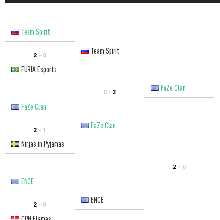
Team Spirit
Team Spirit
2
- 0
FURIA Esports
FaZe Clan
0 -
2
FaZe Clan
FaZe Clan
2
- 1
Ninjas in Pyjamas
2
- 0
ENCE
ENCE
2
- 0
CPH Flames