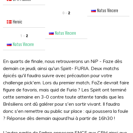
Natus Vincere
0 -
2
Heroic
Natus Vincere
1 -
2
Natus Vincere
En quarts de finale, nous retrouverons un NiP - Faze dès
demain ce jeudi, ainsi qu'un Spirit- FURIA. Deux matchs
épicés qu'il faudra suivre avec précaution pour votre
challenge pick'em. Lors du premier match, FaZe devrait faire
figure de favoris, mais quid de Furia ? Les Spirit ont terminé
cette semaine en 3-0 contre toute attente tandis que les
Brésiliens ont dû galérer pour s'en sortir vivant. Il faudra
donc s'en remettre au public sur place : qui poussera la foule
? Réponse dès demain aujourd’hui à partir de 16h30 !
L'autre partie de l'arbre opposera ENCE aux CPH ainsi que