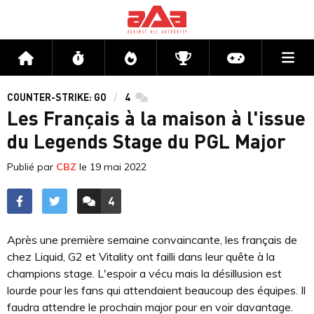
Me
Accueil
Flux
Directs
Compétitions
Actu jeux v
COUNTER-STRIKE: GO
4
commentaires
Les Français à la maison à l'issue
du Legends Stage du PGL Major
Publié par
CBZ
le
19 mai 2022
4
ACCÉDER AUX
COMMENTAIRES
Après une première semaine convaincante, les français de
chez Liquid, G2 et Vitality ont failli dans leur quête à la
champions stage. L'espoir a vécu mais la désillusion est
lourde pour les fans qui attendaient beaucoup des équipes. Il
faudra attendre le prochain major pour en voir davantage.