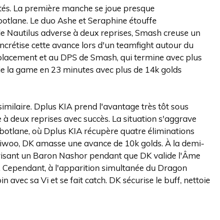
ités. La première manche se joue presque
botlane. Le duo Ashe et Seraphine étouffe
le Nautilus adverse à deux reprises, Smash creuse un
ncrétise cette avance lors d'un teamfight autour du
u placement et au DPS de Smash, qui termine avec plus
ie la game en 23 minutes avec plus de 14k golds
similaire. Dplus KIA prend l'avantage très tôt sous
e à deux reprises avec succès. La situation s'aggrave
botlane, où Dplus KIA récupère quatre éliminations
e Siwoo, DK amasse une avance de 10k golds. À la demi-
urisant un Baron Nashor pendant que DK valide l'Âme
s. Cependant, à l'apparition simultanée du Dragon
 avec sa Vi et se fait catch. DK sécurise le buff, nettoie