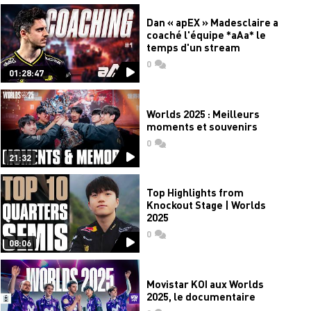
Dan « apEX » Madesclaire a
coaché l'équipe *aAa* le
temps d'un stream
0
commentaires
01:28:47
Worlds 2025 : Meilleurs
moments et souvenirs
0
commentaires
21:32
Top Highlights from
Knockout Stage | Worlds
2025
0
commentaires
08:06
Movistar KOI aux Worlds
2025, le documentaire