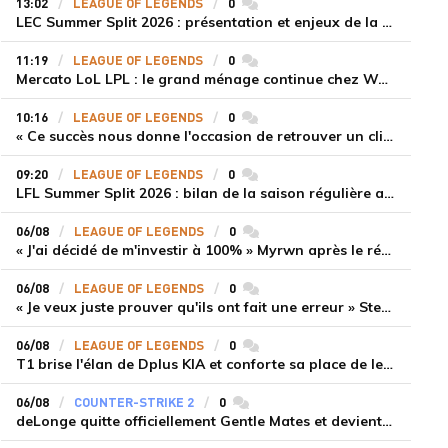
13:02
LEAGUE OF LEGENDS
0
commentaires
LEC Summer Split 2026 : présentation et enjeux de la troisième semaine de compétition
11:19
LEAGUE OF LEGENDS
0
commentaires
Mercato LoL LPL : le grand ménage continue chez Weibo Gaming, Jiejie quitte le navire au profit de Xiaohao
10:16
LEAGUE OF LEGENDS
0
commentaires
« Ce succès nous donne l'occasion de retrouver un climat beaucoup plus positif » Ryu et Canyon soulagés après la victoire de Gen.G sur HLE
09:20
LEAGUE OF LEGENDS
0
commentaires
LFL Summer Split 2026 : bilan de la saison régulière avec Solary en tête
06/08
LEAGUE OF LEGENDS
0
commentaires
« J'ai décidé de m'investir à 100% » Myrwn après le réveil de Movistar KOI face à Fnatic
06/08
LEAGUE OF LEGENDS
0
commentaires
« Je veux juste prouver qu'ils ont fait une erreur » Stend se confie sur son mercato chaotique et ses ambitions avec Shifters
06/08
LEAGUE OF LEGENDS
0
commentaires
T1 brise l'élan de Dplus KIA et conforte sa place de leader en LCK 2026 Rounds 3-4
06/08
COUNTER-STRIKE 2
0
commentaires
deLonge quitte officiellement Gentle Mates et devient agent libre