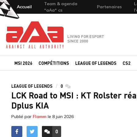
Team & agenda
L
Accueil
Partenaires
*aAa* cs
l
Team-aAa - against All authority
LIVING FOR ESPORT
SINCE 2000
MSI 2026
COMPÉTITIONS
LEAGUE OF LEGENDS
CS2
LEAGUE OF LEGENDS
0
commentaires
LCK Road to MSI : KT Rolster ré
Dplus KIA
Publié par
Flamm
le
8 juin 2026
0
ACCÉDER AUX
COMMENTAIRES