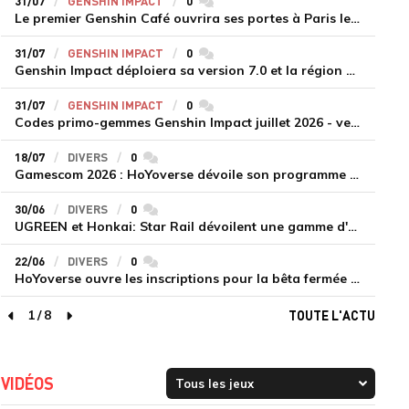
31/07
GENSHIN IMPACT
0
commentaires
Le premier Genshin Café ouvrira ses portes à Paris le 14 août
31/07
GENSHIN IMPACT
0
commentaires
Genshin Impact déploiera sa version 7.0 et la région de Snezhnaya le 12 août
31/07
GENSHIN IMPACT
0
commentaires
Codes primo-gemmes Genshin Impact juillet 2026 - version 7.0
18/07
DIVERS
0
commentaires
Gamescom 2026 : HoYoverse dévoile son programme et présente deux nouveaux jeux inédits
30/06
DIVERS
0
commentaires
UGREEN et Honkai: Star Rail dévoilent une gamme d'accessoires de recharge en édition limitée
22/06
DIVERS
0
commentaires
HoYoverse ouvre les inscriptions pour la bêta fermée de Honkai : Nexus Anima
1
/
8
TOUTE L'ACTU
page précédente
page suivante
VIDÉOS