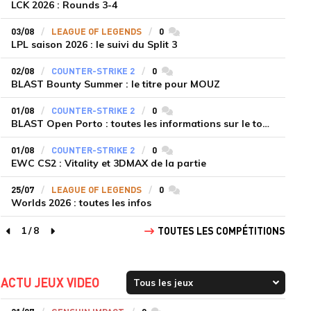
LCK 2026 : Rounds 3-4
03/08
LEAGUE OF LEGENDS
0
commentaires
LPL saison 2026 : le suivi du Split 3
02/08
COUNTER-STRIKE 2
0
commentaires
BLAST Bounty Summer : le titre pour MOUZ
01/08
COUNTER-STRIKE 2
0
commentaires
BLAST Open Porto : toutes les informations sur le tournoi
01/08
COUNTER-STRIKE 2
0
commentaires
EWC CS2 : Vitality et 3DMAX de la partie
25/07
LEAGUE OF LEGENDS
0
commentaires
Worlds 2026 : toutes les infos
1
/
8
TOUTES LES COMPÉTITIONS
page précédente
page suivante
ACTU JEUX VIDEO