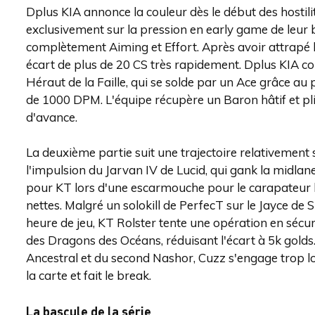
Dplus KIA annonce la couleur dès le début des hostil
exclusivement sur la pression en early game de leur 
complètement Aiming et Effort. Après avoir attrapé 
écart de plus de 20 CS très rapidement. Dplus KIA co
Héraut de la Faille, qui se solde par un Ace grâce a
de 1000 DPM. L'équipe récupère un Baron hâtif et pl
d'avance.
La deuxième partie suit une trajectoire relativement 
l'impulsion du Jarvan IV de Lucid, qui gank la midlan
pour KT lors d'une escarmouche pour le carapateur 
nettes. Malgré un solokill de PerfecT sur le Jayce d
heure de jeu, KT Rolster tente une opération en séc
des Dragons des Océans, réduisant l'écart à 5k gold
Ancestral et du second Nashor, Cuzz s'engage trop loin
la carte et fait le break.
La bascule de la série