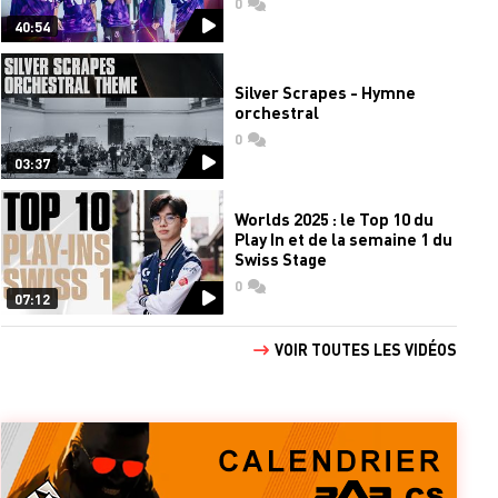
0
commentaires
40:54
Silver Scrapes - Hymne
orchestral
0
commentaires
03:37
Worlds 2025 : le Top 10 du
Play In et de la semaine 1 du
Swiss Stage
0
commentaires
07:12
VOIR TOUTES LES VIDÉOS