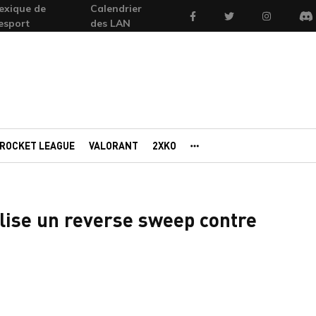
exique de
Calendrier
Facebook
Twitter
Instagram
'esport
des LAN
Di
ROCKET LEAGUE
VALORANT
2XKO
AUTRES PORTAILS
alise un reverse sweep contre