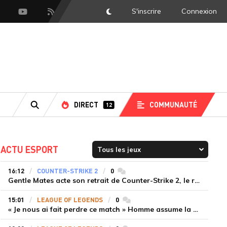
S'inscrire
Connexion
DarkMode
scord
Youtube
Flux RSS
DIRECT
COMMUNAUTÉ
12
RECHERCHE
ACTU ESPORT
16:12
COUNTER-STRIKE 2
0
commentaires
Gentle Mates acte son retrait de Counter-Strike 2, le roster ibérique libéré
15:01
LEAGUE OF LEGENDS
0
commentaires
« Je nous ai fait perdre ce match » Homme assume la responsabilité de la défaite de HLE face à Gen.G