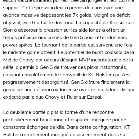
escarmouches initiées par leur Lee Sin jungler et leur Camille
support. Cette pression leur a permis de construire une
avance massive dépassant les 7k golds. Malgré ce déficit
abyssal, Gen.G a fait le dos rond. La capacité de Kiin sur son
Sion à absorber la pression sur les side lanes a offert un
temps précieux aux carries de Gen.G pour atteindre leurs
power spikes. Le tournant de la partie est survenu une fois
le mid/late game atteint. Le potentiel de burst colossal de la
Mel de Chovy, par ailleurs désigné MVP incontestable de la
série, a permis à Gen.G de trouver des picks instantanés,
cassant complètement le snowball de KT Rolster qui s'est
progressivement désorganisé. Gen.G clôture finalement la
game sur une décision audacieuse avec un backdoor clinique
exécuté par le duo Chovy et Ruler sur Ezreal.
La deuxième partie a pris la forme d'une rencontre
particulièrement brouillonne et disputée, marquée par de
constants échanges de kills. Dans cette configuration, KT
Rolster a cruellement manqué de discernement dans sa