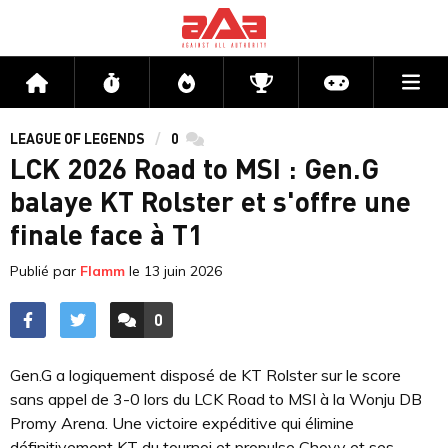
Me
Accueil
Flux
Directs
Compétitions
Actu jeux v
LEAGUE OF LEGENDS
0
commentaires
LCK 2026 Road to MSI : Gen.G
balaye KT Rolster et s'offre une
finale face à T1
Publié par
Flamm
le
13 juin 2026
0
ACCÉDER AUX
COMMENTAIRES
Gen.G a logiquement disposé de KT Rolster sur le score
sans appel de 3-0 lors du LCK Road to MSI à la Wonju DB
Promy Arena. Une victoire expéditive qui élimine
définitivement KT du tournoi et propulse Chovy et ses