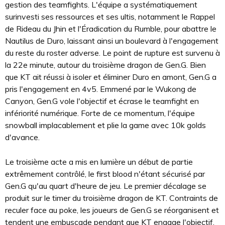
gestion des teamfights. L'équipe a systématiquement
surinvesti ses ressources et ses ultis, notamment le Rappel
de Rideau du Jhin et l'Éradication du Rumble, pour abattre le
Nautilus de Duro, laissant ainsi un boulevard à l'engagement
du reste du roster adverse. Le point de rupture est survenu à
la 22e minute, autour du troisième dragon de Gen.G. Bien
que KT ait réussi à isoler et éliminer Duro en amont, Gen.G a
pris l'engagement en 4v5. Emmené par le Wukong de
Canyon, Gen.G vole l'objectif et écrase le teamfight en
infériorité numérique. Forte de ce momentum, l'équipe
snowball implacablement et plie la game avec 10k golds
d'avance.
Le troisième acte a mis en lumière un début de partie
extrêmement contrôlé, le first blood n'étant sécurisé par
Gen.G qu'au quart d'heure de jeu. Le premier décalage se
produit sur le timer du troisième dragon de KT. Contraints de
reculer face au poke, les joueurs de Gen.G se réorganisent et
tendent une embuscade pendant que KT engage l'objectif.