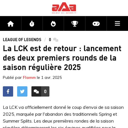
Me
Accueil
Flux
Directs
Compétitions
Actu jeux v
LEAGUE OF LEGENDS
0
commentaires
La LCK est de retour : lancement
des deux premiers rounds de la
saison régulière 2025
Publié par
Flamm
le
1 avr. 2025
0
ACCÉDER AUX
COMMENTAIRES
La LCK va officiellement donné le coup d’envoi de sa saison
2025, marquée par l'abandon des traditionnels Spring et
Summer Splits. Les deux premières rondes de la saison
régulière détermineront les six équipes qualifiées pour la