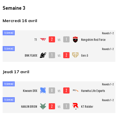
Semaine 3
Mercredi 16 avril
TERMINÉ
Rounds 1-2
2
1
vs
T1
Nongshim Red Force
TERMINÉ
Rounds 1-2
1
2
vs
BNK FEARX
Gen.G
Jeudi 17 avril
TERMINÉ
Rounds 1-2
0
2
vs
Kiwoom DRX
Hanwha Life Esports
TERMINÉ
Rounds 1-2
2
1
vs
HANJIN BRION
KT Rolster