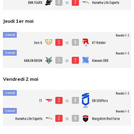
0
2
vs
BNK FEARX
Hanwha Life Esports
Jeudi 1er mai
TERMINÉ
Rounds 1-2
2
0
vs
Gen.G
KT Rolster
TERMINÉ
Rounds 1-2
1
2
vs
HANJIN BRION
Kiwoom DRX
Vendredi 2 mai
TERMINÉ
Rounds 1-2
2
0
vs
T1
DN SOOPers
TERMINÉ
Rounds 1-2
2
0
vs
Hanwha Life Esports
Nongshim Red Force