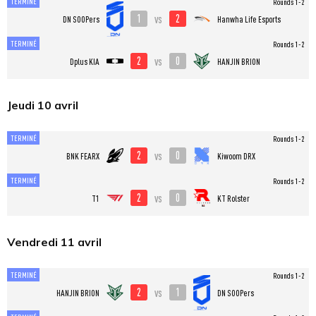
TERMINÉ
Rounds 1-2
1
2
vs
DN SOOPers
Hanwha Life Esports
TERMINÉ
Rounds 1-2
2
0
vs
Dplus KIA
HANJIN BRION
Jeudi 10 avril
TERMINÉ
Rounds 1-2
2
0
vs
BNK FEARX
Kiwoom DRX
TERMINÉ
Rounds 1-2
2
0
vs
T1
KT Rolster
Vendredi 11 avril
TERMINÉ
Rounds 1-2
2
1
vs
HANJIN BRION
DN SOOPers