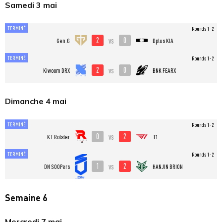
Samedi 3 mai
TERMINÉ
Rounds 1-2
2
0
vs
Gen.G
Dplus KIA
TERMINÉ
Rounds 1-2
2
0
vs
Kiwoom DRX
BNK FEARX
Dimanche 4 mai
TERMINÉ
Rounds 1-2
0
2
vs
KT Rolster
T1
TERMINÉ
Rounds 1-2
1
2
vs
DN SOOPers
HANJIN BRION
Semaine 6
Mercredi 7 mai