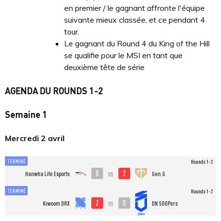
en premier / le gagnant affronte l'équipe
suivante mieux classée, et ce pendant 4
tour.
Le gagnant du Round 4 du King of the Hill
se qualifie pour le MSI en tant que
deuxième tête de série
AGENDA DU ROUNDS 1-2
Semaine 1
Mercredi 2 avril
TERMINÉ
Rounds 1-2
0
2
vs
Hanwha Life Esports
Gen.G
TERMINÉ
Rounds 1-2
2
0
vs
Kiwoom DRX
DN SOOPers