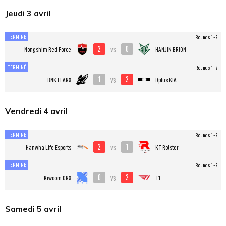
Jeudi 3 avril
TERMINÉ
Rounds 1-2
2
0
vs
Nongshim Red Force
HANJIN BRION
TERMINÉ
Rounds 1-2
1
2
vs
BNK FEARX
Dplus KIA
Vendredi 4 avril
TERMINÉ
Rounds 1-2
2
1
vs
Hanwha Life Esports
KT Rolster
TERMINÉ
Rounds 1-2
0
2
vs
Kiwoom DRX
T1
Samedi 5 avril