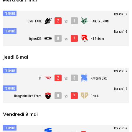
TERMINÉ
Rounds 1-2
2
1
vs
BNK FEARX
HANJIN BRION
TERMINÉ
Rounds 1-2
0
2
vs
Dplus KIA
KT Rolster
Jeudi 8 mai
TERMINÉ
Rounds 1-2
2
0
vs
T1
Kiwoom DRX
TERMINÉ
Rounds 1-2
0
2
vs
Nongshim Red Force
Gen.G
Vendredi 9 mai
TERMINÉ
Rounds 1-2