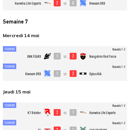
2
0
vs
Hanwha Life Esports
Kiwoom DRX
Semaine 7
Mercredi 14 mai
TERMINÉ
Rounds 1-2
1
2
vs
BNK FEARX
Nongshim Red Force
TERMINÉ
Rounds 1-2
1
2
vs
Kiwoom DRX
Dplus KIA
Jeudi 15 mai
TERMINÉ
Rounds 1-2
2
1
vs
KT Rolster
Hanwha Life Esports
TERMINÉ
Rounds 1-2
2
1
vs
T1
HANJIN BRION