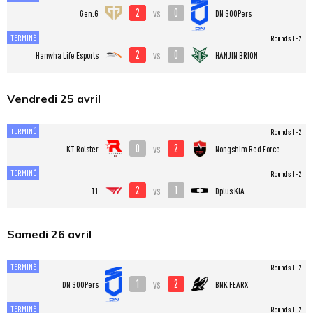
2
0
vs
Gen.G
DN SOOPers
TERMINÉ
Rounds 1-2
2
0
vs
Hanwha Life Esports
HANJIN BRION
Vendredi 25 avril
TERMINÉ
Rounds 1-2
0
2
vs
KT Rolster
Nongshim Red Force
TERMINÉ
Rounds 1-2
2
1
vs
T1
Dplus KIA
Samedi 26 avril
TERMINÉ
Rounds 1-2
1
2
vs
DN SOOPers
BNK FEARX
TERMINÉ
Rounds 1-2