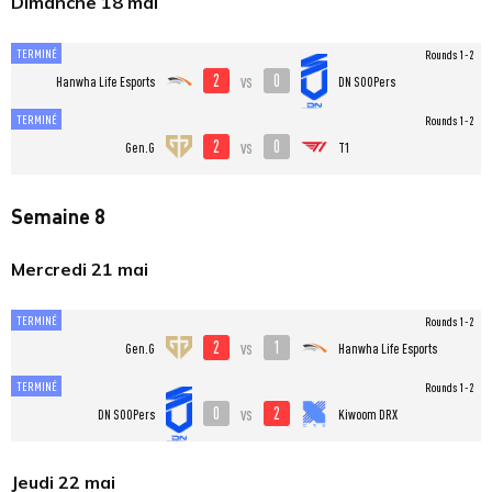
Dimanche 18 mai
TERMINÉ
Rounds 1-2
2
0
vs
Hanwha Life Esports
DN SOOPers
TERMINÉ
Rounds 1-2
2
0
vs
Gen.G
T1
Semaine 8
Mercredi 21 mai
TERMINÉ
Rounds 1-2
2
1
vs
Gen.G
Hanwha Life Esports
TERMINÉ
Rounds 1-2
0
2
vs
DN SOOPers
Kiwoom DRX
Jeudi 22 mai