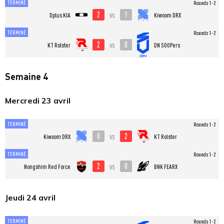
TERMINÉ
Rounds 1-2
2
1
vs
Dplus KIA
Kiwoom DRX
TERMINÉ
Rounds 1-2
2
0
vs
KT Rolster
DN SOOPers
Semaine 4
Mercredi 23 avril
TERMINÉ
Rounds 1-2
0
2
vs
Kiwoom DRX
KT Rolster
TERMINÉ
Rounds 1-2
2
0
vs
Nongshim Red Force
BNK FEARX
Jeudi 24 avril
TERMINÉ
Rounds 1-2