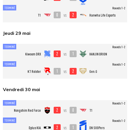
TERMINÉ
Rounds 1-2
0
2
vs
T1
Hanwha Life Esports
Jeudi 29 mai
TERMINÉ
Rounds 1-2
2
1
vs
Kiwoom DRX
HANJIN BRION
TERMINÉ
Rounds 1-2
1
2
vs
KT Rolster
Gen.G
Vendredi 30 mai
TERMINÉ
Rounds 1-2
2
0
vs
Nongshim Red Force
T1
TERMINÉ
Rounds 1-2
2
1
vs
Dplus KIA
DN SOOPers