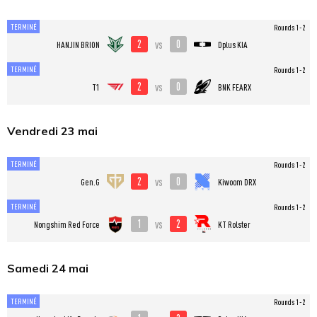
TERMINÉ
Rounds 1-2
2
0
vs
HANJIN BRION
Dplus KIA
TERMINÉ
Rounds 1-2
2
0
vs
T1
BNK FEARX
Vendredi 23 mai
TERMINÉ
Rounds 1-2
2
0
vs
Gen.G
Kiwoom DRX
TERMINÉ
Rounds 1-2
1
2
vs
Nongshim Red Force
KT Rolster
Samedi 24 mai
TERMINÉ
Rounds 1-2