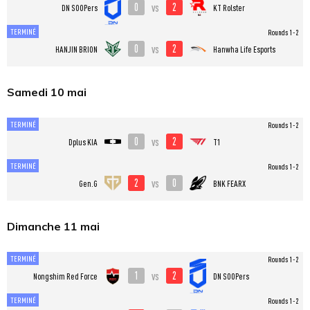
0
2
vs
DN SOOPers
KT Rolster
TERMINÉ
Rounds 1-2
0
2
vs
HANJIN BRION
Hanwha Life Esports
Samedi 10 mai
TERMINÉ
Rounds 1-2
0
2
vs
Dplus KIA
T1
TERMINÉ
Rounds 1-2
2
0
vs
Gen.G
BNK FEARX
Dimanche 11 mai
TERMINÉ
Rounds 1-2
1
2
vs
Nongshim Red Force
DN SOOPers
TERMINÉ
Rounds 1-2