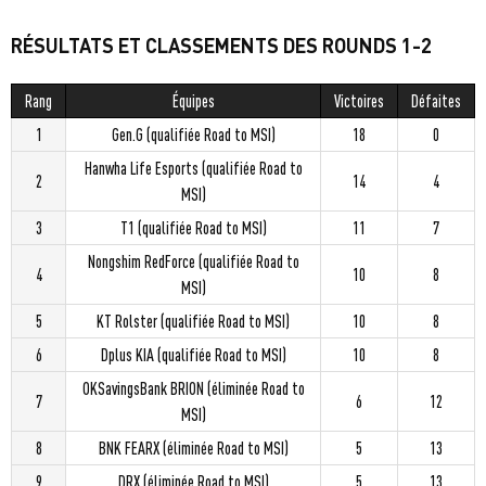
RÉSULTATS ET CLASSEMENTS DES ROUNDS 1-2
Rang
Équipes
Victoires
Défaites
1
Gen.G (qualifiée Road to MSI)
18
0
Hanwha Life Esports (qualifiée Road to
2
14
4
MSI)
3
T1 (qualifiée Road to MSI)
11
7
Nongshim RedForce (qualifiée Road to
4
10
8
MSI)
5
KT Rolster (qualifiée Road to MSI)
10
8
6
Dplus KIA (qualifiée Road to MSI)
10
8
OKSavingsBank BRION (éliminée Road to
7
6
12
MSI)
8
BNK FEARX (éliminée Road to MSI)
5
13
9
DRX (éliminée Road to MSI)
5
13