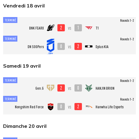
Vendredi 18 avril
TERMINÉ
Rounds 1-2
2
1
vs
BNK FEARX
T1
TERMINÉ
Rounds 1-2
0
2
vs
DN SOOPers
Dplus KIA
Samedi 19 avril
TERMINÉ
Rounds 1-2
2
0
vs
Gen.G
HANJIN BRION
TERMINÉ
Rounds 1-2
0
2
vs
Nongshim Red Force
Hanwha Life Esports
Dimanche 20 avril