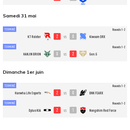
Samedi 31 mai
TERMINÉ
Rounds 1-2
2
0
vs
KT Rolster
Kiwoom DRX
TERMINÉ
Rounds 1-2
0
2
vs
HANJIN BRION
Gen.G
Dimanche 1er juin
TERMINÉ
Rounds 1-2
2
0
vs
Hanwha Life Esports
BNK FEARX
TERMINÉ
Rounds 1-2
2
1
vs
Dplus KIA
Nongshim Red Force