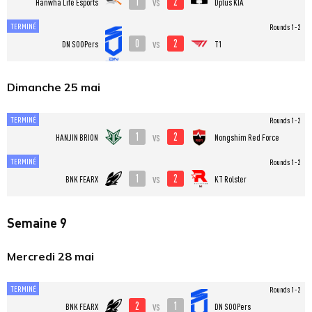
1
2
vs
Hanwha Life Esports
Dplus KIA
TERMINÉ
Rounds 1-2
0
2
vs
DN SOOPers
T1
Dimanche 25 mai
TERMINÉ
Rounds 1-2
1
2
vs
HANJIN BRION
Nongshim Red Force
TERMINÉ
Rounds 1-2
1
2
vs
BNK FEARX
KT Rolster
Semaine 9
Mercredi 28 mai
TERMINÉ
Rounds 1-2
2
1
vs
BNK FEARX
DN SOOPers