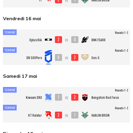
Vendredi 16 mai
TERMINÉ
Rounds 1-2
2
0
vs
Dplus KIA
BNK FEARX
TERMINÉ
Rounds 1-2
0
2
vs
DN SOOPers
Gen.G
Samedi 17 mai
TERMINÉ
Rounds 1-2
1
2
vs
Kiwoom DRX
Nongshim Red Force
TERMINÉ
Rounds 1-2
2
1
vs
KT Rolster
HANJIN BRION