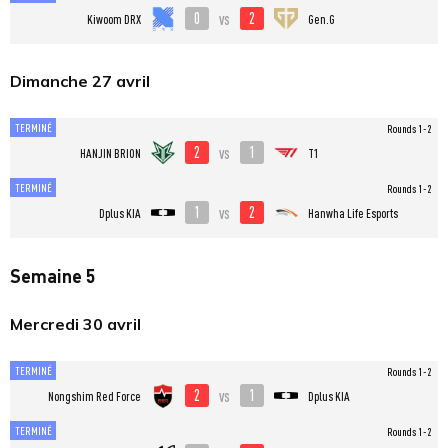
0
2
vs
Kiwoom DRX
Gen.G
Dimanche 27 avril
TERMINÉ
Rounds 1-2
2
1
vs
HANJIN BRION
T1
TERMINÉ
Rounds 1-2
1
2
vs
Dplus KIA
Hanwha Life Esports
Semaine 5
Mercredi 30 avril
TERMINÉ
Rounds 1-2
2
1
vs
Nongshim Red Force
Dplus KIA
TERMINÉ
Rounds 1-2