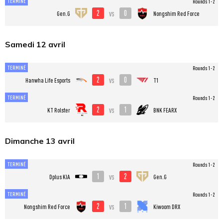
TERMINÉ
Rounds 1-2
2
0
vs
Gen.G
Nongshim Red Force
Samedi 12 avril
TERMINÉ
Rounds 1-2
2
0
vs
Hanwha Life Esports
T1
TERMINÉ
Rounds 1-2
2
1
vs
KT Rolster
BNK FEARX
Dimanche 13 avril
TERMINÉ
Rounds 1-2
1
2
vs
Dplus KIA
Gen.G
TERMINÉ
Rounds 1-2
2
1
vs
Nongshim Red Force
Kiwoom DRX