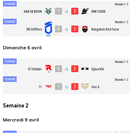
TERMINÉ
Rounds 1-2
1
2
vs
HANJIN BRION
BNK FEARX
TERMINÉ
Rounds 1-2
0
2
vs
DN SOOPers
Nongshim Red Force
Dimanche 6 avril
TERMINÉ
Rounds 1-2
0
2
vs
KT Rolster
Dplus KIA
TERMINÉ
Rounds 1-2
1
2
vs
T1
Gen.G
Semaine 2
Mercredi 9 avril