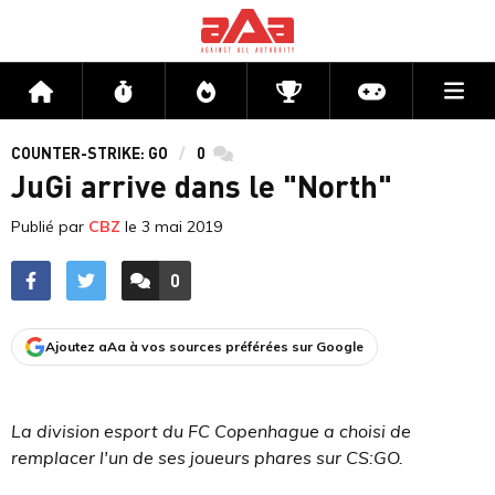
Me
Accueil
Flux
Directs
Compétitions
Actu jeux v
COUNTER-STRIKE: GO
0
commentaires
JuGi arrive dans le "North"
Publié par
CBZ
le
3 mai 2019
0
ACCÉDER AUX
COMMENTAIRES
Ajoutez aAa à vos sources préférées sur Google
La division esport du FC Copenhague a choisi de
remplacer l'un de ses joueurs phares sur CS:GO.