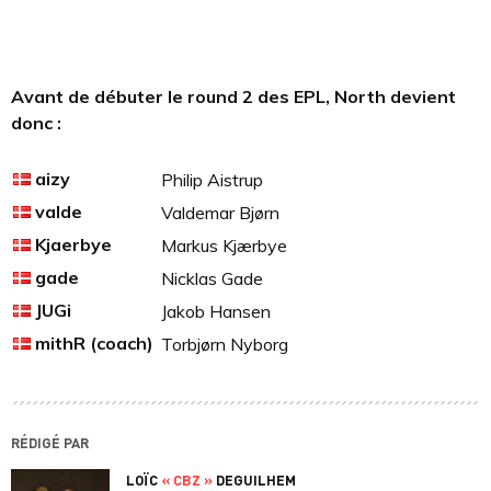
Avant de débuter le round 2 des EPL, North devient
donc :
aizy
Philip Aistrup
valde
Valdemar Bjørn
Kjaerbye
Markus Kjærbye
gade
Nicklas Gade
JUGi
Jakob Hansen
mithR (coach)
Torbjørn Nyborg
RÉDIGÉ PAR
LOÏC
« CBZ »
DEGUILHEM