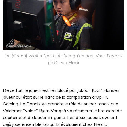
Du (Green) Wall à North, il n'y a qu'un pas. Vous l'avez ?
(c) DreamHack
De ce fait, le joueur est remplacé par Jakob "JUGi" Hansen,
joueur qui était sur le banc de la composition d'OpTiC
Gaming. Le Danois va prendre le rôle de sniper tandis que
Valdemar "valde" Bjørn Vangså va récupérer le brassard de
capitaine et de leader-in-game. Les deux joueurs avaient
déjà joué ensemble lorsqu'ils évoluaient chez Heroic.