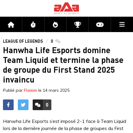
Me
Accueil
Flux
Directs
Compétitions
Actu jeux v
LEAGUE OF LEGENDS
0
commentaires
Hanwha Life Esports domine
Team Liquid et termine la phase
de groupe du First Stand 2025
invaincu
Publié par
Flamm
le
14 mars 2025
0
ACCÉDER AUX
COMMENTAIRES
Hanwha Life Esports s’est imposé 2-1 face à Team Liquid
lors de la dernière journée de la phase de groupes du First