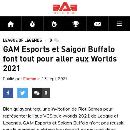
Me
Accueil
Flux
Directs
Compétitions
Actu jeux v
LEAGUE OF LEGENDS
0
commentaires
GAM Esports et Saigon Buffalo
font tout pour aller aux Worlds
2021
Publié par
Flamm
le
15 sept. 2021
0
ACCÉDER AUX
COMMENTAIRES
Bien qu'ayant reçu une invitation de Riot Games pour
représenter la ligue VCS aux Worlds 2021 de League of
Legends, GAM Esports et Saigon Buffalo n'ont pas réussir,
pour le moment, à obtenir les visas et ne peuvent donc