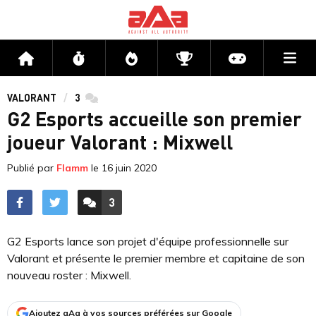
Me
Accueil
Flux
Directs
Compétitions
Actu jeux v
VALORANT
3
commentaires
G2 Esports accueille son premier
joueur Valorant : Mixwell
Publié par
Flamm
le
16 juin 2020
3
ACCÉDER AUX
COMMENTAIRES
G2 Esports lance son projet d'équipe professionnelle sur
Valorant et présente le premier membre et capitaine de son
nouveau roster : Mixwell.
Ajoutez aAa à vos sources préférées sur Google