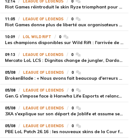
12:14
LEAGUE OF LEGENDS
0
commentaires
Riot Games réintroduit le skin Ryze triomphant pour récompenser la scène amateur
11:05
LEAGUE OF LEGENDS
0
commentaires
Riot Games donne plus de liberté aux organisateurs de tournois locaux sur League of Legends
10:09
LOL WILD RIFT
0
commentaires
Les champions disponibles sur Wild Rift : l'arrivée de Cho'Gath
09:13
LEAGUE OF LEGENDS
0
commentaires
Mercato LoL LCS : Dignitas change de jungler, Dardoch fait son retour en LCS, eXyu annonce sa retraite
05/08
LEAGUE OF LEGENDS
0
commentaires
BrokenBlade : « Nous avons fait beaucoup d'erreurs bêtes, mais une victoire reste une victoire et c'est une chose dont on peut se réjouir »
05/08
LEAGUE OF LEGENDS
0
commentaires
Gen.G s'impose face à Hanwha Life Esports et relance sa dynamique en LCK
05/08
LEAGUE OF LEGENDS
0
commentaires
3XA s'explique sur son départ de Joblife et assume ses torts
05/08
LEAGUE OF LEGENDS
0
commentaires
PBE LoL Patch 26.16 : les nouveaux skins de la Cour féérique