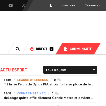
S'inscrire
Connexion
DarkMode
scord
Youtube
Flux RSS
DIRECT
COMMUNAUTÉ
7
RECHERCHE
ACTU ESPORT
15:05
LEAGUE OF LEGENDS
0
commentaires
T1 brise l'élan de Dplus KIA et conforte sa place de leader en LCK 2026 Rounds 3-4
13:32
COUNTER-STRIKE 2
0
commentaires
deLonge quitte officiellement Gentle Mates et devient agent libre