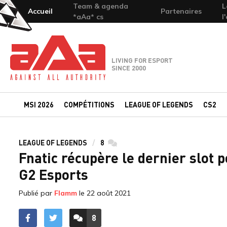
Team & agenda
L
Accueil
Partenaires
*aAa* cs
l
Team-aAa - against All authority
LIVING FOR ESPORT
SINCE 2000
MSI 2026
COMPÉTITIONS
LEAGUE OF LEGENDS
CS2
LEAGUE OF LEGENDS
8
commentaires
Fnatic récupère le dernier slot 
G2 Esports
Publié par
Flamm
le
22 août 2021
8
ACCÉDER AUX
COMMENTAIRES