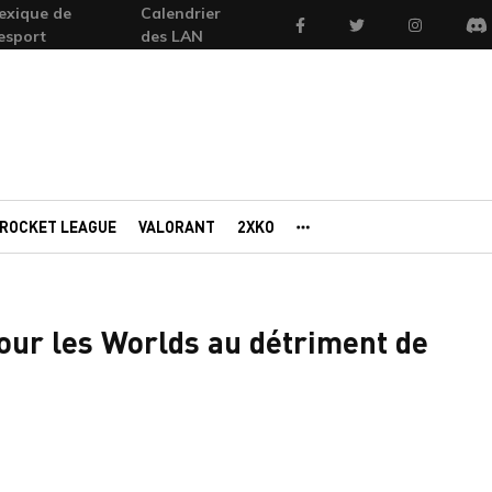
exique de
Calendrier
Facebook
Twitter
Instagram
'esport
des LAN
Di
ROCKET LEAGUE
VALORANT
2XKO
AUTRES PORTAILS
pour les Worlds au détriment de