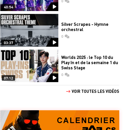
0
commentaires
40:54
Silver Scrapes - Hymne
orchestral
0
commentaires
03:37
Worlds 2025 : le Top 10 du
Play In et de la semaine 1 du
Swiss Stage
0
commentaires
07:12
VOIR TOUTES LES VIDÉOS