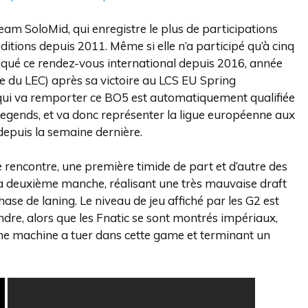
Team SoloMid, qui enregistre le plus de participations
itions depuis 2011. Même si elle n’a participé qu’à cinq
ué ce rendez-vous international depuis 2016, année
être du LEC) après sa victoire au LCS EU Spring
qui va remporter ce BO5 est automatiquement qualifiée
gends, et va donc représenter la ligue européenne aux
depuis la semaine dernière.
e rencontre, une première timide de part et d’autre des
la deuxième manche, réalisant une très mauvaise draft
ase de laning. Le niveau de jeu affiché par les G2 est
dre, alors que les Fnatic se sont montrés impériaux,
ne machine a tuer dans cette game et terminant un