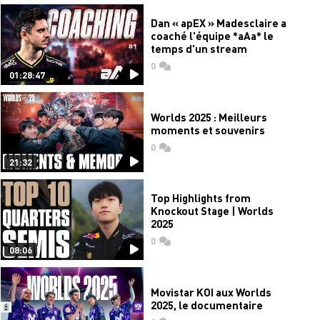
Dan « apEX » Madesclaire a
coaché l'équipe *aAa* le
temps d'un stream
0
commentaires
01:28:47
Worlds 2025 : Meilleurs
moments et souvenirs
0
commentaires
21:32
Top Highlights from
Knockout Stage | Worlds
2025
0
commentaires
08:06
Movistar KOI aux Worlds
2025, le documentaire