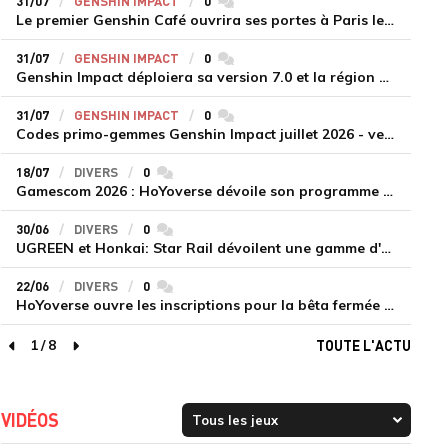
31/07
GENSHIN IMPACT
0
commentaires
Le premier Genshin Café ouvrira ses portes à Paris le 14 août
31/07
GENSHIN IMPACT
0
commentaires
Genshin Impact déploiera sa version 7.0 et la région de Snezhnaya le 12 août
31/07
GENSHIN IMPACT
0
commentaires
Codes primo-gemmes Genshin Impact juillet 2026 - version 7.0
18/07
DIVERS
0
commentaires
Gamescom 2026 : HoYoverse dévoile son programme et présente deux nouveaux jeux inédits
30/06
DIVERS
0
commentaires
UGREEN et Honkai: Star Rail dévoilent une gamme d'accessoires de recharge en édition limitée
22/06
DIVERS
0
commentaires
HoYoverse ouvre les inscriptions pour la bêta fermée de Honkai : Nexus Anima
1
/
8
TOUTE L'ACTU
page précédente
page suivante
VIDÉOS