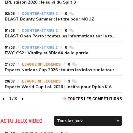
LPL saison 2026 : le suivi du Split 3
02/08
COUNTER-STRIKE 2
0
commentaires
BLAST Bounty Summer : le titre pour MOUZ
01/08
COUNTER-STRIKE 2
0
commentaires
BLAST Open Porto : toutes les informations sur le tournoi
01/08
COUNTER-STRIKE 2
0
commentaires
EWC CS2 : Vitality et 3DMAX de la partie
21/07
LEAGUE OF LEGENDS
0
commentaires
Esports Nations Cup 2026 : toutes les infos sur le tournoi
20/07
LEAGUE OF LEGENDS
3
commentaires
Esports World Cup LoL 2026 : le titre pour Dplus KIA
1
/
8
TOUTES LES COMPÉTITIONS
page précédente
page suivante
ACTU JEUX VIDEO