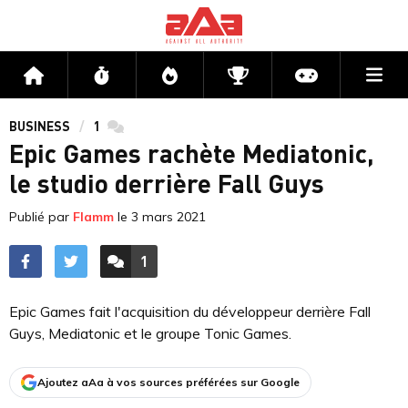
Me
Accueil
Flux
Directs
Compétitions
Actu jeux v
BUSINESS
1
commentaires
Epic Games rachète Mediatonic,
le studio derrière Fall Guys
Publié par
Flamm
le
3 mars 2021
1
ACCÉDER AUX
COMMENTAIRES
Epic Games fait l'acquisition du développeur derrière Fall
Guys, Mediatonic et le groupe Tonic Games.
Ajoutez aAa à vos sources préférées sur Google