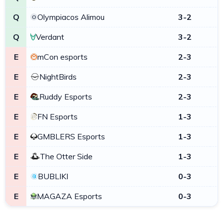
Q
Olympiacos Alimou
3-2
O
Q
Verdant
3-2
E
mCon esports
2-3
E
NightBirds
2-3
E
Ruddy Esports
2-3
E
FN Esports
1-3
E
GMBLERS Esports
1-3
E
The Otter Side
1-3
E
BUBLIKI
0-3
E
MAGAZA Esports
0-3