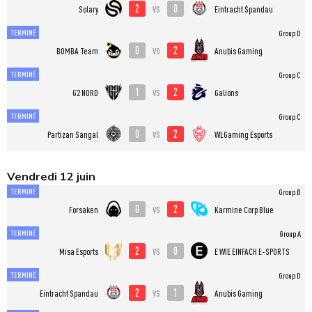
2
0
vs
Solary
Eintracht Spandau
TERMINÉ
Group D
0
2
vs
BOMBA Team
Anubis Gaming
TERMINÉ
Group C
1
2
vs
G2 NORD
Galions
TERMINÉ
Group C
0
2
vs
Partizan Sangal
WLGaming Esports
Vendredi 12 juin
TERMINÉ
Group B
0
2
vs
Forsaken
Karmine Corp Blue
TERMINÉ
Group A
2
0
vs
Misa Esports
E WIE EINFACH E-SPORTS
TERMINÉ
Group D
2
1
vs
Eintracht Spandau
Anubis Gaming