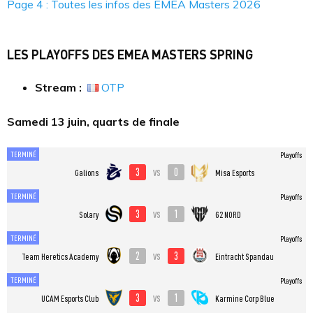
Page 4 : Toutes les infos des EMEA Masters 2026
LES PLAYOFFS DES EMEA MASTERS SPRING
Stream :
OTP
Samedi 13 juin, quarts de finale
TERMINÉ
Playoffs
3
0
vs
Galions
Misa Esports
TERMINÉ
Playoffs
3
1
vs
Solary
G2 NORD
TERMINÉ
Playoffs
2
3
vs
Team Heretics Academy
Eintracht Spandau
TERMINÉ
Playoffs
3
1
vs
UCAM Esports Club
Karmine Corp Blue