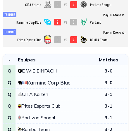
0
2
vs
CITA Kaizen
Partizan Sangal
TERMINÉ
Play-In: Knockout...
2
0
vs
Karmine Corp Blue
Verdant
TERMINÉ
Play-In: Knockout...
0
2
vs
Frites Esports Club
BOMBA Team
-
Equipes
Matches
P
Q
E WIE EINFACH
3-0
Q
Karmine Corp Blue
3-0
Q
CITA Kaizen
3-1
Q
Frites Esports Club
3-1
Q
Partizan Sangal
3-1
Q
Bomba Team
3-2