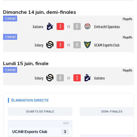
Dimanche 14 juin, demi-finales
TERMINÉ
Playoffs
3
0
vs
Galions
Eintracht Spandau
TERMINÉ
Playoffs
3
0
vs
Solary
UCAM Esports Club
Lundi 15 juin, finale
TERMINÉ
Playoffs
0
3
vs
Solary
Galions
ÉLIMINATION DIRECTE
QUARTS DE FINALE
DEMI-FINALES
BO5
UCAM Esports Club
3