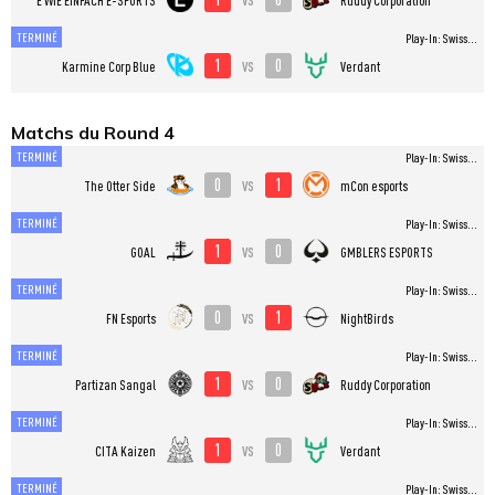
TERMINÉ
Play-In: Swiss...
1
0
vs
Karmine Corp Blue
Verdant
Matchs du Round 4
TERMINÉ
Play-In: Swiss...
0
1
vs
The Otter Side
mCon esports
TERMINÉ
Play-In: Swiss...
1
0
vs
GOAL
GMBLERS ESPORTS
TERMINÉ
Play-In: Swiss...
0
1
vs
FN Esports
NightBirds
TERMINÉ
Play-In: Swiss...
1
0
vs
Partizan Sangal
Ruddy Corporation
TERMINÉ
Play-In: Swiss...
1
0
vs
CITA Kaizen
Verdant
TERMINÉ
Play-In: Swiss...