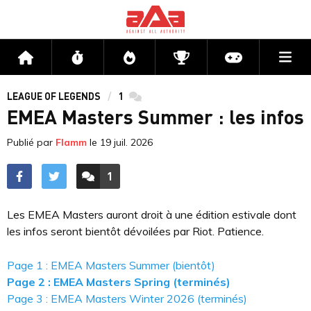
Me
Accueil
Flux
Directs
Compétitions
Actu jeux v
LEAGUE OF LEGENDS
1
commentaires
EMEA Masters Summer : les infos
Publié par
Flamm
le
19 juil. 2026
1
ACCÉDER AUX
COMMENTAIRES
Les EMEA Masters auront droit à une édition estivale dont
les infos seront bientôt dévoilées par Riot. Patience.
Page 1 : EMEA Masters Summer (bientôt)
Page 2 : EMEA Masters Spring (terminés)
Page 3 : EMEA Masters Winter 2026 (terminés)