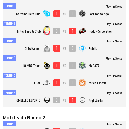
TERMINÉ
Play-In: Swiss...
1
0
vs
Karmine Corp Blue
Partizan Sangal
TERMINÉ
Play-In: Swiss...
0
1
vs
Frites Esports Club
Ruddy Corporation
TERMINÉ
Play-In: Swiss...
1
0
vs
CITA Kaizen
Bubliki
TERMINÉ
Play-In: Swiss...
1
0
vs
BOMBA Team
MAGAZA
TERMINÉ
Play-In: Swiss...
1
0
vs
GOAL
mCon esports
TERMINÉ
Play-In: Swiss...
0
1
vs
GMBLERS ESPORTS
NightBirds
Matchs du Round 2
TERMINÉ
Play-In: Swiss...