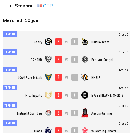
Stream :
OTP
Mercredi 10 juin
TERMINÉ
Group D
2
0
vs
Solary
BOMBA Team
TERMINÉ
Group C
2
0
vs
G2 NORD
Partizan Sangal
TERMINÉ
Group A
2
1
vs
UCAM Esports Club
HMBLE
TERMINÉ
Group A
2
0
vs
Misa Esports
E WIE EINFACH E-SPORTS
TERMINÉ
Group D
2
0
vs
Eintracht Spandau
Anubis Gaming
TERMINÉ
Group C
2
0
vs
Galions
WLGaming Esports