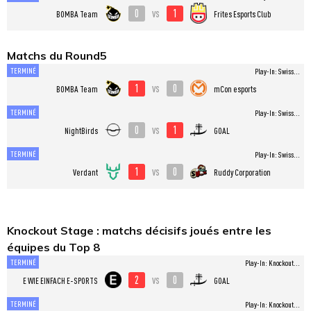
0
1
vs
BOMBA Team
Frites Esports Club
Matchs du Round5
TERMINÉ
Play-In: Swiss...
1
0
vs
BOMBA Team
mCon esports
TERMINÉ
Play-In: Swiss...
0
1
vs
NightBirds
GOAL
TERMINÉ
Play-In: Swiss...
1
0
vs
Verdant
Ruddy Corporation
Knockout Stage : matchs décisifs joués entre les
équipes du Top 8
TERMINÉ
Play-In: Knockout...
2
0
vs
E WIE EINFACH E-SPORTS
GOAL
TERMINÉ
Play-In: Knockout...