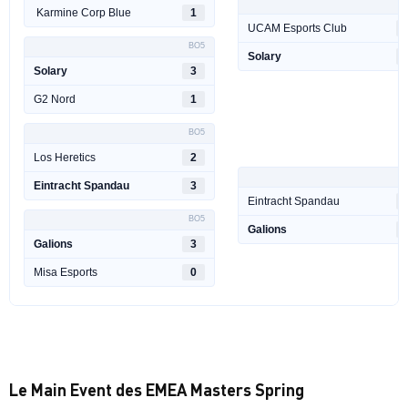
B
Karmine Corp Blue
1
UCAM Esports Club
BO5
Solary
Solary
3
G2 Nord
1
BO5
Los Heretics
2
B
Eintracht Spandau
3
Eintracht Spandau
BO5
Galions
Galions
3
Misa Esports
0
Le Main Event des EMEA Masters Spring