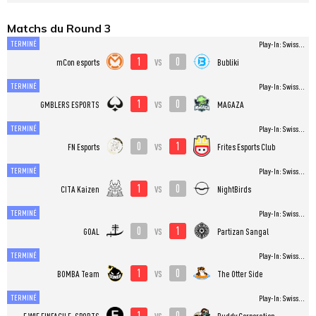
Matchs du Round 3
TERMINÉ
Play-In: Swiss...
1
0
vs
mCon esports
Bubliki
TERMINÉ
Play-In: Swiss...
1
0
vs
GMBLERS ESPORTS
MAGAZA
TERMINÉ
Play-In: Swiss...
0
1
vs
FN Esports
Frites Esports Club
TERMINÉ
Play-In: Swiss...
1
0
vs
CITA Kaizen
NightBirds
TERMINÉ
Play-In: Swiss...
0
1
vs
GOAL
Partizan Sangal
TERMINÉ
Play-In: Swiss...
1
0
vs
BOMBA Team
The Otter Side
TERMINÉ
Play-In: Swiss...
1
0
vs
E WIE EINFACH E-SPORTS
Ruddy Corporation