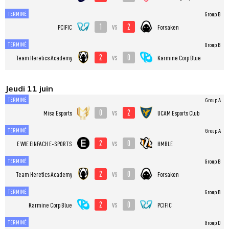
TERMINÉ
Group B
1
2
vs
PCIFIC
Forsaken
TERMINÉ
Group B
2
0
vs
Team Heretics Academy
Karmine Corp Blue
Jeudi 11 juin
TERMINÉ
Group A
0
2
vs
Misa Esports
UCAM Esports Club
TERMINÉ
Group A
2
0
vs
E WIE EINFACH E-SPORTS
HMBLE
TERMINÉ
Group B
2
0
vs
Team Heretics Academy
Forsaken
TERMINÉ
Group B
2
0
vs
Karmine Corp Blue
PCIFIC
TERMINÉ
Group D