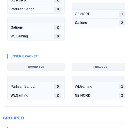
G2 NORD
2
Partizan Sangal
0
G2 NORD
1
Galions
2
Galions
2
WLGaming
0
LOSER BRACKET
ROUND 1 LB
FINALE LB
Partizan Sangal
0
WLGaming
1
WLGaming
2
G2 NORD
2
GROUPE D