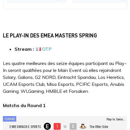
LE PLAY-IN DES EMEA MASTERS SPRING
Stream :
OTP
Les quatre meilleures des seize équipes participant au Play-
In seront qualifiées pour le Main Event où elles rejoindront
Solary, Galions, G2 NORD, Eintracht Spandau, Los Heretics,
UCAM Esports Club, Misa Esports, PCIFIC Esports, Anubis
Gaming, WLGaming, HMBLE et Forsaken.
Matchs du Round 1
TERMINÉ
Play-In: Swiss...
1
0
vs
E WIE EINFACH E-SPORTS
The Otter Side