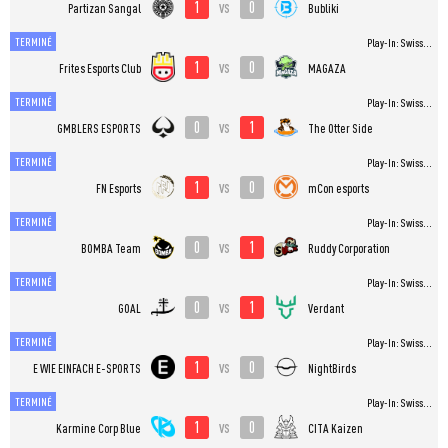
1
0
vs
Partizan Sangal
Bubliki
TERMINÉ
Play-In: Swiss...
1
0
vs
Frites Esports Club
MAGAZA
TERMINÉ
Play-In: Swiss...
0
1
vs
GMBLERS ESPORTS
The Otter Side
TERMINÉ
Play-In: Swiss...
1
0
vs
FN Esports
mCon esports
TERMINÉ
Play-In: Swiss...
0
1
vs
BOMBA Team
Ruddy Corporation
TERMINÉ
Play-In: Swiss...
0
1
vs
GOAL
Verdant
TERMINÉ
Play-In: Swiss...
1
0
vs
E WIE EINFACH E-SPORTS
NightBirds
TERMINÉ
Play-In: Swiss...
1
0
vs
Karmine Corp Blue
CITA Kaizen