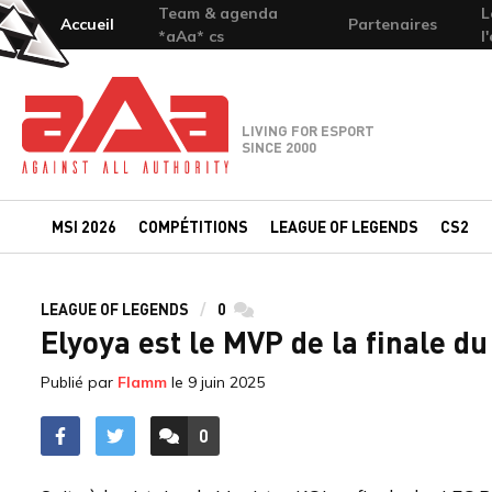
Team & agenda
L
Accueil
Partenaires
*aAa* cs
l
Team-aAa - against All authority
LIVING FOR ESPORT
SINCE 2000
MSI 2026
COMPÉTITIONS
LEAGUE OF LEGENDS
CS2
LEAGUE OF LEGENDS
0
commentaires
Elyoya est le MVP de la finale du
Publié par
Flamm
le
9 juin 2025
0
ACCÉDER AUX
COMMENTAIRES