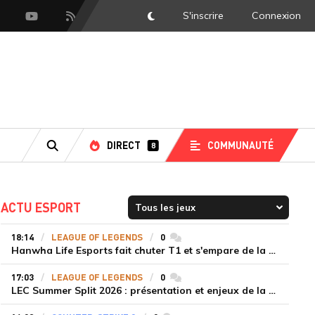
S'inscrire
Connexion
DarkMode
scord
Youtube
Flux RSS
DIRECT
COMMUNAUTÉ
8
RECHERCHE
ACTU ESPORT
18:14
LEAGUE OF LEGENDS
0
commentaires
Hanwha Life Esports fait chuter T1 et s'empare de la deuxième place du Legend Group
17:03
LEAGUE OF LEGENDS
0
commentaires
LEC Summer Split 2026 : présentation et enjeux de la troisième semaine de compétition