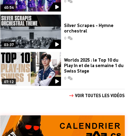
0
commentaires
40:54
Silver Scrapes - Hymne
orchestral
0
commentaires
03:37
Worlds 2025 : le Top 10 du
Play In et de la semaine 1 du
Swiss Stage
0
commentaires
07:12
VOIR TOUTES LES VIDÉOS