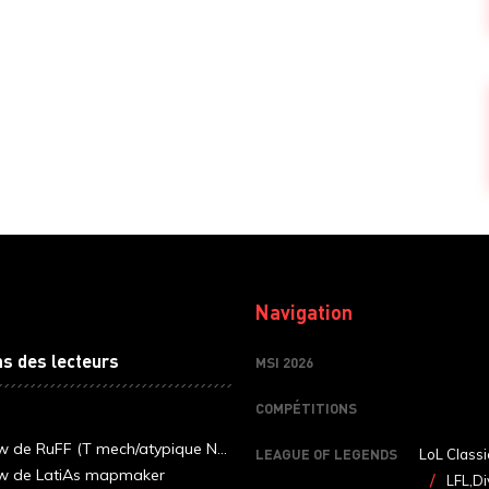
Navigation
ns des lecteurs
MSI 2026
COMPÉTITIONS
ew de RuFF (T mech/atypique N...
LEAGUE OF LEGENDS
LoL Classi
ew de LatiAs mapmaker
LFL,Di