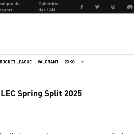
exique de
Calendrier
Facebook
Twitter
Instagram
'esport
des LAN
Di
ROCKET LEAGUE
VALORANT
2XKO
AUTRES PORTAILS
 LEC Spring Split 2025