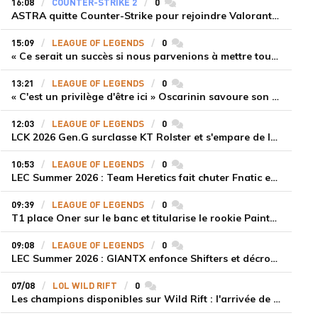
16:08
COUNTER-STRIKE 2
0
commentaires
ASTRA quitte Counter-Strike pour rejoindre Valorant et la scène compétitive Game Changers
15:09
LEAGUE OF LEGENDS
0
commentaires
« Ce serait un succès si nous parvenions à mettre tous les joueurs à niveau pour espérer atteindre les playoffs », Nukeduck et Mithy après la victoire de Team Heretics
13:21
LEAGUE OF LEGENDS
0
commentaires
« C'est un privilège d'être ici » Oscarinin savoure son retour en LEC et prépare sa revanche
12:03
LEAGUE OF LEGENDS
0
commentaires
LCK 2026 Gen.G surclasse KT Rolster et s'empare de la deuxième place du Legend Group
10:53
LEAGUE OF LEGENDS
0
commentaires
LEC Summer 2026 : Team Heretics fait chuter Fnatic et lance enfin sa saison estivale
09:39
LEAGUE OF LEGENDS
0
commentaires
T1 place Oner sur le banc et titularise le rookie Painter face à Hanwha Life Esports
09:08
LEAGUE OF LEGENDS
0
commentaires
LEC Summer 2026 : GIANTX enfonce Shifters et décroche sa première victoire
07/08
LOL WILD RIFT
0
commentaires
Les champions disponibles sur Wild Rift : l'arrivée de Cho'Gath