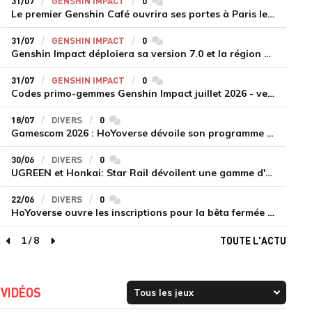
31/07
GENSHIN IMPACT
0
commentaires
Le premier Genshin Café ouvrira ses portes à Paris le 14 août
31/07
GENSHIN IMPACT
0
commentaires
Genshin Impact déploiera sa version 7.0 et la région de Snezhnaya le 12 août
31/07
GENSHIN IMPACT
0
commentaires
Codes primo-gemmes Genshin Impact juillet 2026 - version 7.0
18/07
DIVERS
0
commentaires
Gamescom 2026 : HoYoverse dévoile son programme et présente deux nouveaux jeux inédits
30/06
DIVERS
0
commentaires
UGREEN et Honkai: Star Rail dévoilent une gamme d'accessoires de recharge en édition limitée
22/06
DIVERS
0
commentaires
HoYoverse ouvre les inscriptions pour la bêta fermée de Honkai : Nexus Anima
1
/
8
TOUTE L'ACTU
page précédente
page suivante
VIDÉOS