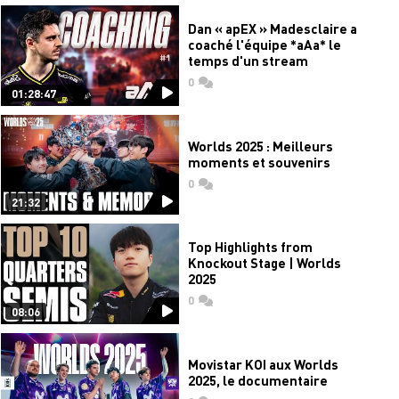
Dan « apEX » Madesclaire a
coaché l'équipe *aAa* le
temps d'un stream
0
commentaires
01:28:47
Worlds 2025 : Meilleurs
moments et souvenirs
0
commentaires
21:32
Top Highlights from
Knockout Stage | Worlds
2025
0
commentaires
08:06
Movistar KOI aux Worlds
2025, le documentaire