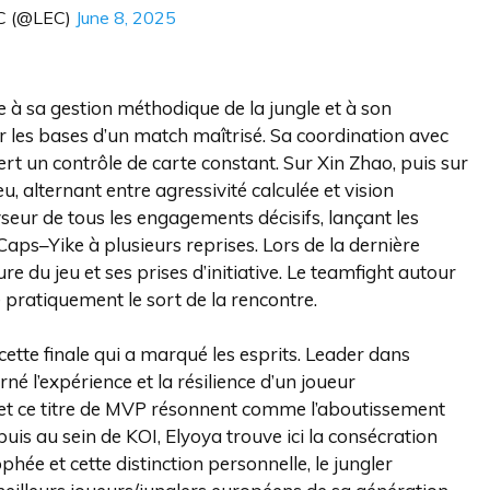
C (@LEC)
June 8, 2025
 à sa gestion méthodique de la jungle et à son
er les bases d’un match maîtrisé. Sa coordination avec
ert un contrôle de carte constant. Sur Xin Zhao, puis sur
u, alternant entre agressivité calculée et vision
yseur de tous les engagements décisifs, lançant les
aps–Yike à plusieurs reprises. Lors de la dernière
ture du jeu et ses prises d’initiative. Le teamfight autour
le pratiquement le sort de la rencontre.
 cette finale qui a marqué les esprits. Leader dans
né l’expérience et la résilience d’un joueur
re et ce titre de MVP résonnent comme l’aboutissement
is au sein de KOI, Elyoya trouve ici la consécration
phée et cette distinction personnelle, le jungler