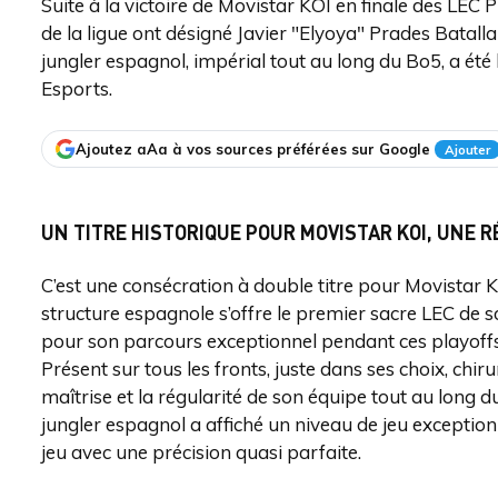
Suite à la victoire de Movistar KOI en finale des LEC P
de la ligue ont désigné Javier "Elyoya" Prades Batall
jungler espagnol, impérial tout au long du Bo5, a été 
Esports.
Ajoutez aAa à vos sources préférées sur Google
Ajouter
UN TITRE HISTORIQUE POUR MOVISTAR KOI, UNE
C’est une consécration à double titre pour Movistar K
structure espagnole s’offre le premier sacre LEC de s
pour son parcours exceptionnel pendant ces playoffs,
Présent sur tous les fronts, juste dans ses choix, chirur
maîtrise et la régularité de son équipe tout au long d
jungler espagnol a affiché un niveau de jeu exception
jeu avec une précision quasi parfaite.