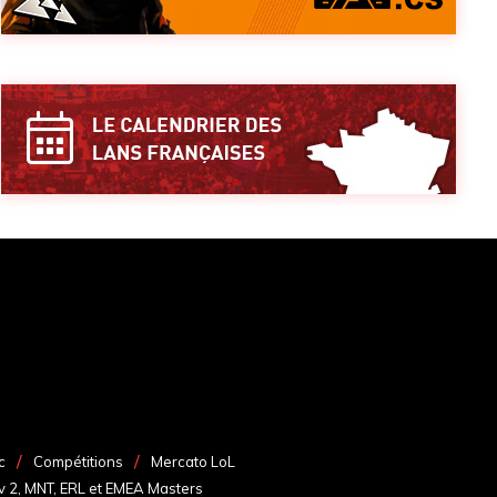
c
Compétitions
Mercato LoL
v 2, MNT, ERL et EMEA Masters