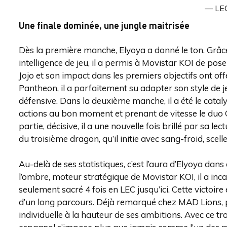
— LE
Une finale dominée, une jungle maitrisée
Dès la première manche, Elyoya a donné le ton. Grâce
intelligence de jeu, il a permis à Movistar KOI de pos
Jojo et son impact dans les premiers objectifs ont off
Pantheon, il a parfaitement su adapter son style de je
défensive. Dans la deuxième manche, il a été le catal
actions au bon moment et prenant de vitesse le duo C
partie, décisive, il a une nouvelle fois brillé par sa lec
du troisième dragon, qu’il initie avec sang-froid, scel
Au-delà de ses statistiques, c’est l’aura d’Elyoya dans
l’ombre, moteur stratégique de Movistar KOI, il a incar
seulement sacré 4 fois en LEC jusqu’ici. Cette victoi
d’un long parcours. Déjà remarqué chez MAD Lions, pu
individuelle à la hauteur de ses ambitions. Avec ce tro