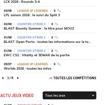
LCK 2026 : Rounds 3-4
03/08
LEAGUE OF LEGENDS
0
commentaires
LPL saison 2026 : le suivi du Split 3
02/08
COUNTER-STRIKE 2
0
commentaires
BLAST Bounty Summer : le titre pour MOUZ
01/08
COUNTER-STRIKE 2
0
commentaires
BLAST Open Porto : toutes les informations sur le tournoi
01/08
COUNTER-STRIKE 2
0
commentaires
EWC CS2 : Vitality et 3DMAX de la partie
25/07
LEAGUE OF LEGENDS
0
commentaires
Worlds 2026 : toutes les infos
1
/
8
TOUTES LES COMPÉTITIONS
page précédente
page suivante
ACTU JEUX VIDEO