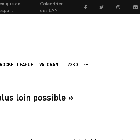
exique de
Calendrier
Facebook
Twitter
Instagram
'esport
des LAN
Di
ROCKET LEAGUE
VALORANT
2XKO
AUTRES PORTAILS
 plus loin possible »