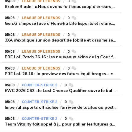
05/08
LEAGUE OF LEGENDS
0
commentaires
BrokenBlade : « Nous avons fait beaucoup d'erreurs bêtes, mais une victoire reste une victoire et c'est une chose dont on peut se réjouir »
05/08
LEAGUE OF LEGENDS
0
commentaires
Gen.G s'impose face à Hanwha Life Esports et relance sa dynamique en LCK
05/08
LEAGUE OF LEGENDS
0
commentaires
3XA s'explique sur son départ de Joblife et assume ses torts
05/08
LEAGUE OF LEGENDS
0
commentaires
PBE LoL Patch 26.16 : les nouveaux skins de la Cour féérique
05/08
LEAGUE OF LEGENDS
0
commentaires
PBE LoL 26.16 : la preview des futurs équilibrages... coup d'arrêt pour les supports roamers
05/08
COUNTER-STRIKE 2
0
commentaires
EWC 2026 CS2 : le Last Chance Qualifier ouvre le bal à Paris du 7 au 9 août
05/08
COUNTER-STRIKE 2
0
commentaires
Imperial Esports officialise l'arrivée de tacitus au poste d'entraîneur
05/08
COUNTER-STRIKE 2
0
commentaires
Team Vitality fait appel à jL pour pallier les futures absences d'apEX et mezii