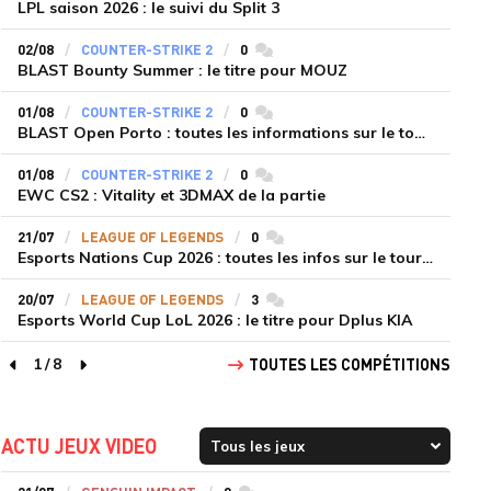
LPL saison 2026 : le suivi du Split 3
02/08
COUNTER-STRIKE 2
0
commentaires
BLAST Bounty Summer : le titre pour MOUZ
01/08
COUNTER-STRIKE 2
0
commentaires
BLAST Open Porto : toutes les informations sur le tournoi
01/08
COUNTER-STRIKE 2
0
commentaires
EWC CS2 : Vitality et 3DMAX de la partie
21/07
LEAGUE OF LEGENDS
0
commentaires
Esports Nations Cup 2026 : toutes les infos sur le tournoi
20/07
LEAGUE OF LEGENDS
3
commentaires
Esports World Cup LoL 2026 : le titre pour Dplus KIA
1
/
8
TOUTES LES COMPÉTITIONS
page précédente
page suivante
ACTU JEUX VIDEO