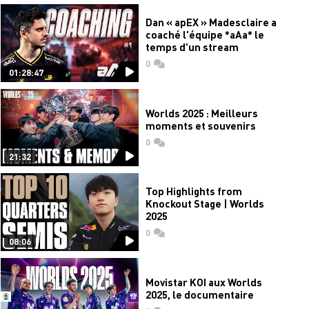
Dan « apEX » Madesclaire a
coaché l'équipe *aAa* le
temps d'un stream
0
commentaires
01:28:47
Worlds 2025 : Meilleurs
moments et souvenirs
0
commentaires
21:32
Top Highlights from
Knockout Stage | Worlds
2025
0
commentaires
08:06
Movistar KOI aux Worlds
2025, le documentaire