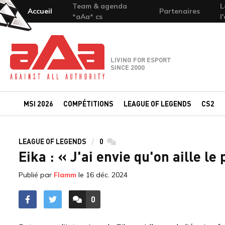
Team & agenda
L
Accueil
Partenaires
*aAa* cs
l
Team-aAa - against All authority
LIVING FOR ESPORT
SINCE 2000
MSI 2026
COMPÉTITIONS
LEAGUE OF LEGENDS
CS2
LEAGUE OF LEGENDS
0
commentaires
Eika : « J'ai envie qu'on aille le
Publié par
Flamm
le
16 déc. 2024
0
ACCÉDER AUX
COMMENTAIRES