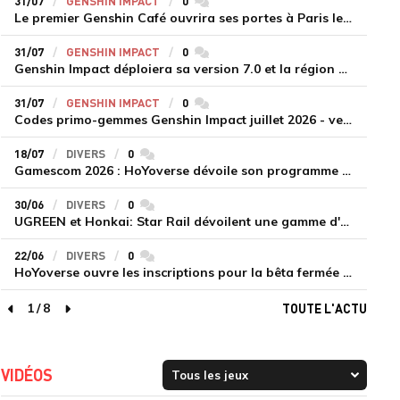
31/07
GENSHIN IMPACT
0
commentaires
Le premier Genshin Café ouvrira ses portes à Paris le 14 août
31/07
GENSHIN IMPACT
0
commentaires
Genshin Impact déploiera sa version 7.0 et la région de Snezhnaya le 12 août
31/07
GENSHIN IMPACT
0
commentaires
Codes primo-gemmes Genshin Impact juillet 2026 - version 7.0
18/07
DIVERS
0
commentaires
Gamescom 2026 : HoYoverse dévoile son programme et présente deux nouveaux jeux inédits
30/06
DIVERS
0
commentaires
UGREEN et Honkai: Star Rail dévoilent une gamme d'accessoires de recharge en édition limitée
22/06
DIVERS
0
commentaires
HoYoverse ouvre les inscriptions pour la bêta fermée de Honkai : Nexus Anima
1
/
8
TOUTE L'ACTU
page précédente
page suivante
VIDÉOS