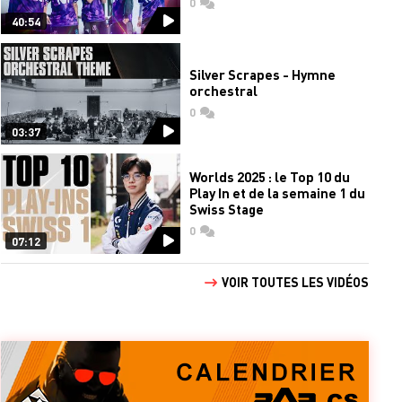
0
commentaires
40:54
Silver Scrapes - Hymne
orchestral
0
commentaires
03:37
Worlds 2025 : le Top 10 du
Play In et de la semaine 1 du
Swiss Stage
0
commentaires
07:12
VOIR TOUTES LES VIDÉOS