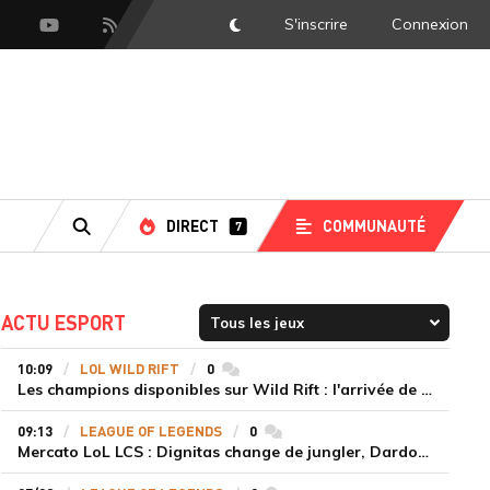
S'inscrire
Connexion
DarkMode
scord
Youtube
Flux RSS
DIRECT
COMMUNAUTÉ
7
RECHERCHE
ACTU ESPORT
10:09
LOL WILD RIFT
0
commentaires
Les champions disponibles sur Wild Rift : l'arrivée de Cho'Gath
09:13
LEAGUE OF LEGENDS
0
commentaires
Mercato LoL LCS : Dignitas change de jungler, Dardoch fait son retour en LCS, eXyu annonce sa retraite