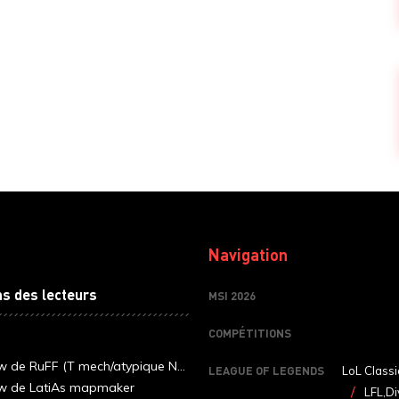
Navigation
ns des lecteurs
MSI 2026
COMPÉTITIONS
ew de RuFF (T mech/atypique N...
LEAGUE OF LEGENDS
LoL Classi
ew de LatiAs mapmaker
LFL,Di