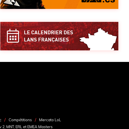
c
Compétitions
Mercato LoL
v 2, MNT, ERL et EMEA Masters